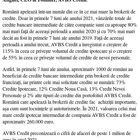
Românii apelează într-un număr din ce în ce mai mare la brokerii de
credite. Doar în primele 7 luni ale anului 2021, vânzările totale de
credite bancare intermediate de către companie sunt cu aproape 80%
mai mari faţă de aceeași perioadă a anului 2020 și cu 70% mai mari
decât au fost în primele 7 luni ale anului 2019. Față de aceeași
perioadă a anului trecut, AVBS Credit a înregistrat o creștere de
115% în ceea ce privește volumul de credite ipotecare și o creștere
de 55% în ceea ce privește volumul de credite de nevoi personale.
Astfel, în primele 7 luni ale anului, aproximativ 1000 de români au
beneficiat de credite bancare intermediate prin brokerii de credite
francizaţi, iar printre cele mai solicitate credite se numără: 73%
Credite Ipotecare, 12% Credite Noua Casă, 13% Credit Nevoi
Personale și 2% alte tipuri de credite din portofoliul AVBS Credit.
Românii care apelează la brokerii de credite fac achiziţii importante,
așa cum sunt locuințele și autoturismele. În 2021, valoarea celui mai
mare credit ipotecar intermediat de compania AVBS Credit a fost de
aproximativ 260.000 euro.
AVBS Credit preconizează o cifră de afaceri de peste 1 milion de
euro în anul 2021.