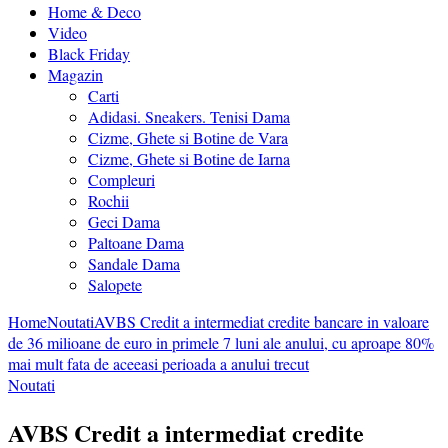
Home & Deco
Video
Black Friday
Magazin
Carti
Adidasi. Sneakers. Tenisi Dama
Cizme, Ghete si Botine de Vara
Cizme, Ghete si Botine de Iarna
Compleuri
Rochii
Geci Dama
Paltoane Dama
Sandale Dama
Salopete
Home
Noutati
AVBS Credit a intermediat credite bancare in valoare
de 36 milioane de euro in primele 7 luni ale anului, cu aproape 80%
mai mult fata de aceeasi perioada a anului trecut
Noutati
AVBS Credit a intermediat credite