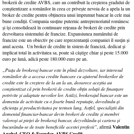
brokerii de credite AVBS, care au contribuit la creșterea gradului de
conștientizare a românilor în ceea ce privește nevoia de a apela la un
broker de credite pentru obținerea unui împrumut bancar în cele mai
bune condiții. Compania susține puternic antreprenoriatul românesc
și își consolidează în continuare rețeaua de brokeri de credite prin
dezvoltarea sistemului de francize. Expansiunea numărului de
francize este un obiectiv pe care reprezentanții companiei îl susțin și
anul acesta. Un broker de credite în sistem de franciză, dedicat și
implicat total în activitatea sa, poate să câștige chiar și peste 15.000
euro pe lună, adică peste 180.000 euro pe an.
„Piaţa de brokeraj bancar este în plină dezvoltare, iar interesul
românilor de a accesa credite bancare cu ajutorul brokerilor de
credite este în creştere de la an la an, deoarece aceștia au
conștientizat că prin brokerii de credite obțin soluții de finanțare
potrivite și adaptate nevoilor lor. Astăzi, brokerajul bancar este un
domeniu de activitate cu o foarte bună reputație, dovedindu-și
eficiența și productivitatea pe termen lung. Astfel, specialiștii din
domeniul financiar-bancar devin brokeri de credite și membri
valoroși ai pieței de brokeraj bancar, dezvoltându-și cariera și
Valentin
bucurându-se de toate beneficiile acestei profesii”,
afirmă
Anghel, CEO & Founder, AVBS Credit.