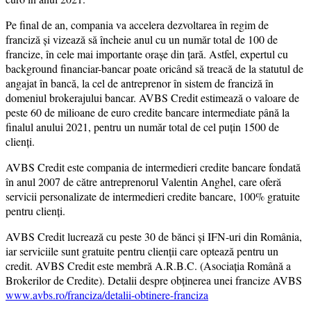
Pe final de an, compania va accelera dezvoltarea în regim de
franciză şi vizează să încheie anul cu un număr total de 100 de
francize, în cele mai importante oraşe din ţară. Astfel, expertul cu
background financiar-bancar poate oricând să treacă de la statutul de
angajat în bancă, la cel de antreprenor în sistem de franciză în
domeniul brokerajului bancar. AVBS Credit estimează o valoare de
peste 60 de milioane de euro credite bancare intermediate până la
finalul anului 2021, pentru un număr total de cel puțin 1500 de
clienți.
AVBS Credit este compania de intermedieri credite bancare fondată
în anul 2007 de către antreprenorul Valentin Anghel, care oferă
servicii personalizate de intermedieri credite bancare, 100% gratuite
pentru clienți.
AVBS Credit lucrează cu peste 30 de bănci și IFN-uri din România,
iar serviciile sunt gratuite pentru clienții care optează pentru un
credit. AVBS Credit este membră A.R.B.C. (Asociația Română a
Brokerilor de Credite). Detalii despre obținerea unei francize AVBS
www.avbs.ro/franciza/detalii-obtinere-franciza