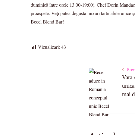
duminică între orele 13:00-19:00). Chef Dorin Mandache v
proaspete. Veţi putea degusta mixuri tartinabile unice ş
Becel Blend Bar!
Vizualizari:
43
Post
Prev
Vara 
unica 
Navigatio
mai d