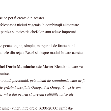
 ce pot fi create din acestea.
folosească uleiuri vegetale în combinaţii alimentare
expertiza şi măiestria chef-ilor sunt aduse împreună.
, se poate obţine, simplu, margarină de foarte bună
ientele din reţeta Becel şi despre modul în care acestea
hef Dorin Mandache
este Master Blender-ul care va
 unice.
 o notă personală, prin uleiul de semnătură, cum ar fi
al de grăsimi esenţiale Omega 3 şi Omega 6 – şi le-am
 mi-a dat ocazia să prezint calităţile unice ale
2 iunie (vineri între orele 16:00-20:00; sâmbătă-