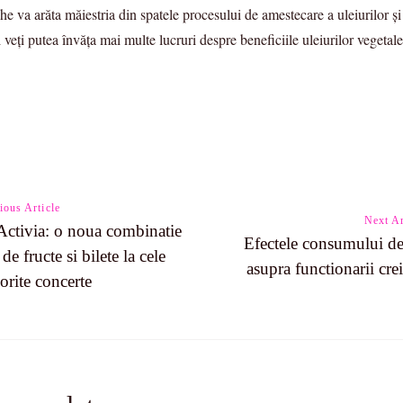
a arăta măiestria din spatele procesului de amestecare a uleiurilor şi va
i veţi putea învăţa mai multe lucruri despre beneficiile uleiurilor vegeta
ious Article
Next Ar
Activia: o noua combinatie
Efectele consumului de
de fructe si bilete la cele
n
asupra functionarii crei
orite concerte