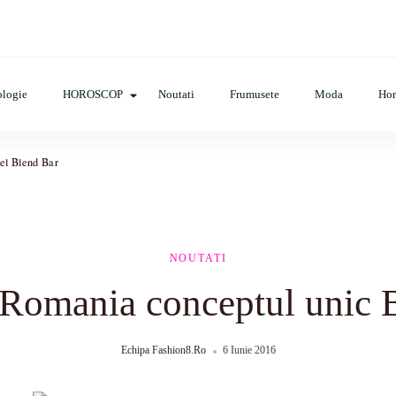
cop, evenimente, haine, incaltaminte, coafuri, tunsori, desene de colora
logie
HOROSCOP
Noutati
Frumusete
Moda
Ho
el Blend Bar
NOUTATI
 Romania conceptul unic 
Echipa Fashion8.ro
6 Iunie 2016