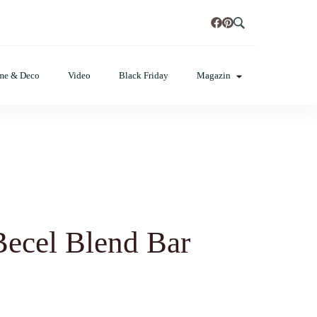
t, poze cu modele de manichiuri!❤️
me & Deco
Video
Black Friday
Magazin
Becel Blend Bar