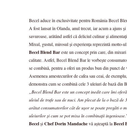
Becel aduce în exclusivitate pentru România Becel Blend
A fost lansat în Olanda, anul trecut, iar acum a ajuns şi
savuroase, arătând astfel că deliciul culinar şi alimenta
Mixul, gustul, mirosul şi experienţa reprezintă motto-u
Becel Blend Bar
este un concept prin care, din mixuri d
calitate. Astfel, Becel Blend Bar le vorbeşte consumator
se combină, pentru a oferi un produs bun din punct de ve
Asemenea amestecurilor de cafea sau ceai, de exemplu, 
demonstra cum se combină cele 3 uleiuri de bază din Bece
„Becel Blend Bar este un concept inedit care îmi oferă
uleiul de trufe sau de nuci. Am plecat de la o bază de 
arătat consumatorilor cât de uşor se poate pregăti o m
uleiurilor şi cum se pot mixa în combinaţii ingenioase.
Becel
Chef Dorin Mandache
Becel 
şi
vă aşteaptă la