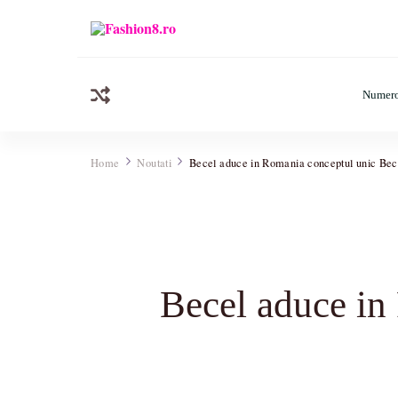
Fashion8.ro ❤️
Revista Fashion8.ro locul unde gasesti ce e nou: horos
Numero
Home
Noutati
Becel aduce in Romania conceptul unic Bec
Becel aduce in