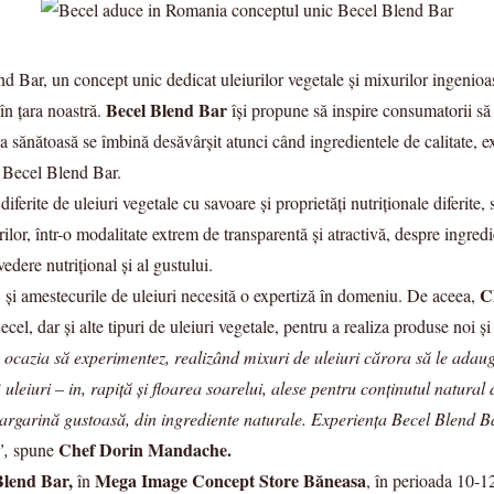
 Bar, un concept unic dedicat uleiurilor vegetale şi mixurilor ingenioase
Becel Blend Bar
 în ţara noastră.
îşi propune să inspire consumatorii să 
ţia sănătoasă se îmbină desăvârşit atunci când ingredientele de calitate, 
l Becel Blend Bar.
iferite de uleiuri vegetale cu savoare şi proprietăţi nutriţionale diferite
ilor, într-o modalitate extrem de transparentă şi atractivă, despre ingred
dere nutriţional şi al gustului.
C
şi amestecurile de uleiuri necesită o expertiză în domeniu. De aceea,
l, dar şi alte tipuri de uleiuri vegetale, pentru a realiza produse noi şi
 ocazia să experimentez, realizând mixuri de uleiuri cărora să le adaug
3 uleiuri – in, rapiţă şi floarea soarelui, alese pentru conţinutul natur
argarină gustoasă, din ingrediente naturale. Experienţa Becel Blend Bar
Chef Dorin Mandache.
”,
spune
Blend Bar,
Mega Image Concept Store Băneasa
în
, în perioada 10-1