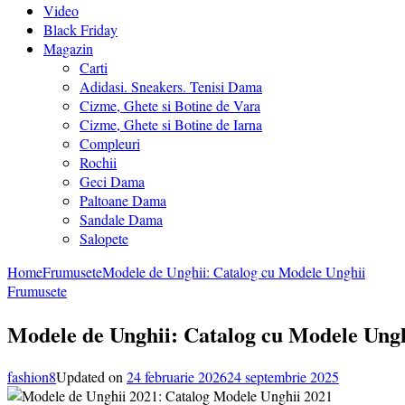
Video
Black Friday
Magazin
Carti
Adidasi. Sneakers. Tenisi Dama
Cizme, Ghete si Botine de Vara
Cizme, Ghete si Botine de Iarna
Compleuri
Rochii
Geci Dama
Paltoane Dama
Sandale Dama
Salopete
Home
Frumusete
Modele de Unghii: Catalog cu Modele Unghii
Frumusete
Modele de Unghii: Catalog cu Modele Ungh
fashion8
Updated on
24 februarie 2026
24 septembrie 2025