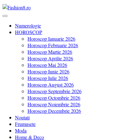
Revista Fashion8.ro locul unde gasesti ce e nou: horoscop, evenimente
Fashion8.ro ❤️
Numerologie
HOROSCOP
Horoscop Ianuarie 2026
Horoscop Februarie 2026
Horoscop Martie 2026
Horoscop Aprilie 2026
Horoscop Mai 2026
Horoscop Iunie 2026
Horoscop Iulie 2026
Horoscop August 2026
Horoscop Septembrie 2026
Horoscop Octombrie 2026
Horoscop Noiembrie 2026
Horoscop Decembrie 2026
Noutati
Frumusete
Moda
Home & Deco