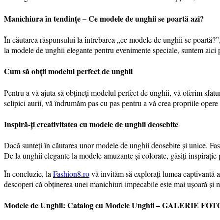
Manichiura în tendințe – Ce modele de unghii se poartă azi?
În căutarea răspunsului la întrebarea „ce modele de unghii se poartă?
la modele de unghii elegante pentru evenimente speciale, suntem aici pe
Cum să obții modelul perfect de unghii
Pentru a vă ajuta să obțineți modelul perfect de unghii, vă oferim sfat
sclipici aurii, vă îndrumăm pas cu pas pentru a vă crea propriile opere 
Inspiră-ți creativitatea cu modele de unghii deosebite
Dacă sunteți în căutarea unor modele de unghii deosebite și unice, Fash
De la unghii elegante la modele amuzante și colorate, găsiți inspirație 
În concluzie, la
Fashion8.ro
vă invităm să explorați lumea captivantă a 
descoperi că obținerea unei manichiuri impecabile este mai ușoară și ma
Modele de Unghii: Catalog cu Modele Unghii – GALERIE FOT