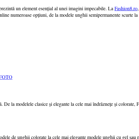
prezintă un element esențial al unei imagini impecabile. La
Fashion8.ro
 online numeroase opțiuni, de la modele unghii semipermanente scurte l
E FOTO
. De la modelele clasice și elegante la cele mai îndrăznețe și colorate, 
a modele de unghii colorate la cele mai elegante modele unghii cu gel sa