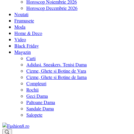
Horoscop Noiembrie 2026
Horoscop Decembrie 2026
Noutati
Frumusete
Moda
Home & Deco
Video
Black Friday
Magazin
Carti
Adidasi. Sneakers. Tenisi Dama
Cizme, Ghete si Botine de Vara
Cizme, Ghete si Botine de Iarna
Compleuri
Rochii
Geci Dama
Paltoane Dama
Sandale Dama
Salopete