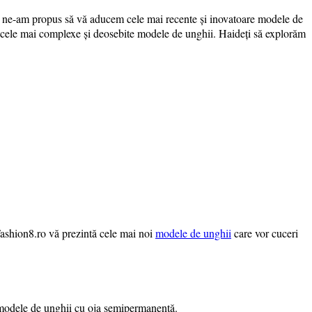
, ne-am propus să vă aducem cele mai recente și inovatoare modele de
a cele mai complexe și deosebite modele de unghii. Haideți să explorăm
Fashion8.ro vă prezintă cele mai noi
modele de unghii
care vor cuceri
u modele de unghii cu oja semipermanentă.