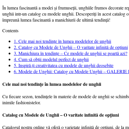
În lumea fascinantă a modei și frumuseții, unghiile frumos decorate re
unghii intr-un catalog cu modele unghii. Descoperiți în acest catalog
împreună lumea fascinantă a manichiurii de ultimă tendință!
Contents
1.
Cele mai noi tendințe în lumea modelelor de unghii
2.
Catalog cu Modele de Unghii – O varitate infinită de opțiuni
3.
Manichiura în tendințe – Ce modele de unghii se poartă azi?
4.
Cum să obții modelul perfect de unghii
5.
Inspiră-ți creativitatea cu modele de unghii deosebite
6.
Modele de Unghii: Catalog cu Modele Unghii – GALERI
Cele mai noi tendințe în lumea modelelor de unghii
Cu fiecare sezon, tendințele în materie de modele de unghii se schimbă
inimile fashionistelor.
Catalog cu Modele de Unghii – O varitate infinită de opțiuni
Catalogul nostru online vă oferă o varietate infinită de opțiuni, de l