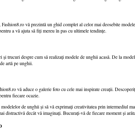
”, Fashion8.ro vă prezintă un ghid complet al celor mai deosebite modele
ntru a vă ajuta să fiți mereu în pas cu ultimele tendințe.
uri și trucuri despre cum să realizați modele de unghii acasă. De la mod
de artă pe unghii.
ion8.ro vă aduce o galerie foto cu cele mai inspirate creații. Descoperi
pentru fiecare ocazie.
modelelor de unghii și să vă exprimați creativitatea prin intermediul mani
i distractivă decât vă imaginați. Bucurați-vă de fiecare moment și arăta
O