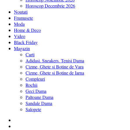
Horoscop Decembrie 2026
Noutati
Frumusete
Moda
Home & Deco
Video
Black Friday
Magazin
Carti
Adidasi. Sneakers. Tenisi Dama
Cizme, Ghete si Botine de Vara
Cizme, Ghete si Botine de Iarna
Compleuri
Rochii
Geci Dama
Paltoane Dama
Sandale Dama
Salopete