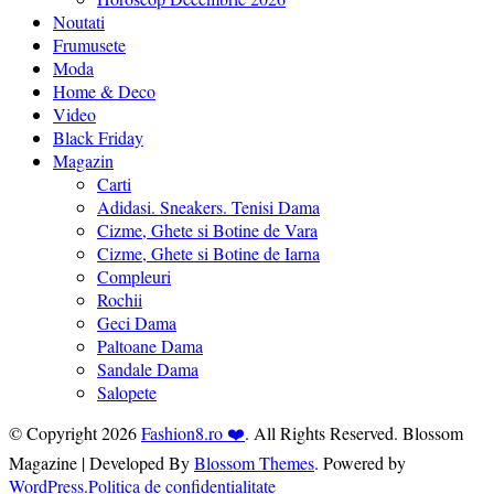
Noutati
Frumusete
Moda
Home & Deco
Video
Black Friday
Magazin
Carti
Adidasi. Sneakers. Tenisi Dama
Cizme, Ghete si Botine de Vara
Cizme, Ghete si Botine de Iarna
Compleuri
Rochii
Geci Dama
Paltoane Dama
Sandale Dama
Salopete
© Copyright 2026
Fashion8.ro ❤️
. All Rights Reserved.
Blossom
Magazine | Developed By
Blossom Themes
.
Powered by
WordPress
.
Politica de confidentialitate