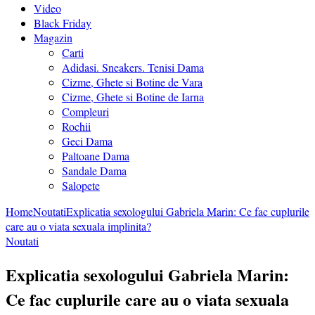
Video
Black Friday
Magazin
Carti
Adidasi. Sneakers. Tenisi Dama
Cizme, Ghete si Botine de Vara
Cizme, Ghete si Botine de Iarna
Compleuri
Rochii
Geci Dama
Paltoane Dama
Sandale Dama
Salopete
Home
Noutati
Explicatia sexologului Gabriela Marin: Ce fac cuplurile
care au o viata sexuala implinita?
Noutati
Explicatia sexologului Gabriela Marin:
Ce fac cuplurile care au o viata sexuala