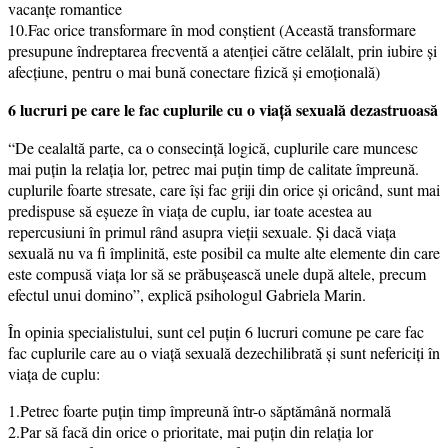
vacanțe romantice
10.Fac orice transformare în mod conștient (Această transformare
presupune îndreptarea frecventă a atenției către celălalt, prin iubire și
afecțiune, pentru o mai bună conectare fizică și emoțională)
6 lucruri pe care le fac cuplurile cu o viață sexuală dezastruoasă
“De cealaltă parte, ca o consecinţă logică, cuplurile care muncesc
mai puţin la relaţia lor, petrec mai puţin timp de calitate împreună.
cuplurile foarte stresate, care îşi fac griji din orice şi oricând, sunt mai
predispuse să eşueze în viaţa de cuplu, iar toate acestea au
repercusiuni în primul rând asupra vieţii sexuale. Și dacă viaţa
sexuală nu va fi împlinită, este posibil ca multe alte elemente din care
este compusă viaţa lor să se prăbuşească unele după altele, precum
efectul unui domino”, explică psihologul Gabriela Marin.
În opinia specialistului, sunt cel puţin 6 lucruri comune pe care fac
fac cuplurile care au o viaţă sexuală dezechilibrată şi sunt nefericiţi în
viaţa de cuplu:
1.Petrec foarte puțin timp împreună într-o săptămână normală
2.Par să facă din orice o prioritate, mai puțin din relația lor