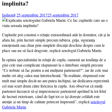
implinita?
fashion8
25 septembrie 2017
25 septembrie 2017
Cuplurile pot construi o relație extraordinară atât în dormitor, cât și în
afara lui, prin lucruri simple precum iubirea, grija, siguranța
emoțională sau chiar prin simplele discuții deschise despre cum le
place sau nu să facă dragoste, explică sexologul Gabriela Marin.
În opinia specialistului în relaţii de cuplu, oamenii au tendinţa de a
găsi cele mai complicate răspunsuri la o întrebare simplă precum
“Ce trebuie să fac pentru a-mi mulţumi partenerul?”, iar de cele mai
multe ori aleg calea mai întortocheată. “În realitate, răspunsul este
mult mai simplu decât ne-am putea închipui, iar dedicarea reprezintă
cel mai scurt drum către fericirea în cuplu. Am observat că mulţi
parteneri încearcă să-şi impresioneze partenerul apelând la tot felul
de lucruri exterioare, când de fapt tot ce îşi doreşte celălalt este
atenţie şi un timp de calitate petrecut împreună”, explică
sexologul
Gabriela Marin
.