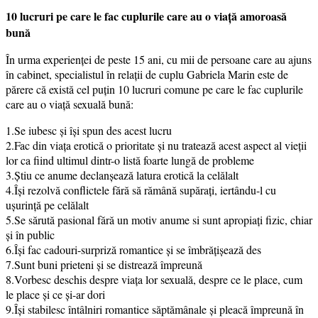
10 lucruri pe care le fac cuplurile care au o viață amoroasă
bună
În urma experienței de peste 15 ani, cu mii de persoane care au ajuns
în cabinet, specialistul în relaţii de cuplu Gabriela Marin este de
părere că există cel puţin 10 lucruri comune pe care le fac cuplurile
care au o viaţă sexuală bună:
1.Se iubesc și își spun des acest lucru
2.Fac din viața erotică o prioritate și nu tratează acest aspect al vieții
lor ca fiind ultimul dintr-o listă foarte lungă de probleme
3.Știu ce anume declanșează latura erotică la celălalt
4.Își rezolvă conflictele fără să rămână supărați, iertându-l cu
ușurință pe celălalt
5.Se sărută pasional fără un motiv anume si sunt apropiați fizic, chiar
și în public
6.Își fac cadouri-surpriză romantice și se îmbrățișează des
7.Sunt buni prieteni și se distrează împreună
8.Vorbesc deschis despre viața lor sexuală, despre ce le place, cum
le place și ce și-ar dori
9.Își stabilesc întâlniri romantice săptămânale și pleacă împreună în