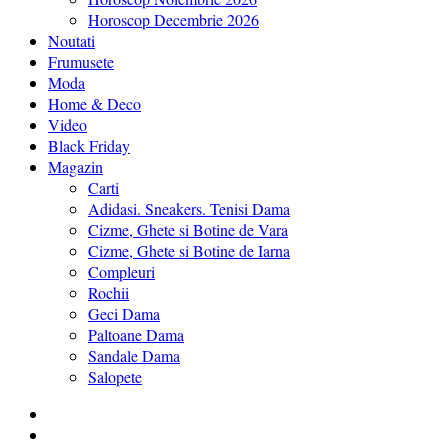
Horoscop Decembrie 2026
Noutati
Frumusete
Moda
Home & Deco
Video
Black Friday
Magazin
Carti
Adidasi. Sneakers. Tenisi Dama
Cizme, Ghete si Botine de Vara
Cizme, Ghete si Botine de Iarna
Compleuri
Rochii
Geci Dama
Paltoane Dama
Sandale Dama
Salopete