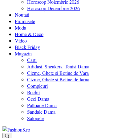
Horoscop Noiembrie 2026
Horoscop Decembrie 2026
Noutati
Frumusete
Moda
Home & Deco
Video
Black Friday
Magazin
Carti
Adidasi. Sneakers. Tenisi Dama
Cizme, Ghete si Botine de Vara
Cizme, Ghete si Botine de Iarna
Compleuri
Rochii
Geci Dama
Paltoane Dama
Sandale Dama
Salopete