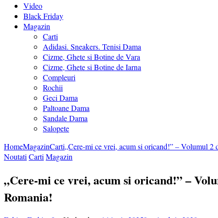
Video
Black Friday
Magazin
Carti
Adidasi. Sneakers. Tenisi Dama
Cizme, Ghete si Botine de Vara
Cizme, Ghete si Botine de Iarna
Compleuri
Rochii
Geci Dama
Paltoane Dama
Sandale Dama
Salopete
Home
Magazin
Carti
„Cere-mi ce vrei, acum si oricand!” – Volumul 2
Noutati
Carti
Magazin
„Cere-mi ce vrei, acum si oricand!” – Vol
Romania!