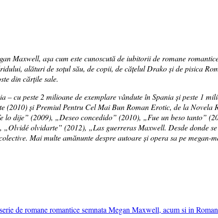
 Maxwell, așa cum este cunoscută de iubitorii de romane romantice, 
idului, alături de soțul său, de copii, de cățelul Drako și de pisica Rom
te din cărțile sale.
a – cu peste 2 milioane de exemplare vândute în Spania și peste 1 mili
te (2010) și Premiul Pentru Cel Mai Bun Roman Erotic, de la Novela R
lo dije” (2009), „Deseo concedido” (2010), „Fue un beso tanto” (20
, „Olvidé olvidarte” (2012), „Las guerreras Maxwell. Desde donde se 
i colective. Mai multe amănunte despre autoare și opera sa pe megan-