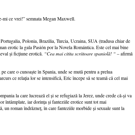
Cere-mi ce vrei!” semnata Megan Maxwell.
 Portugalia, Polonia, Brazilia, Turcia, Ucraina, SUA (tradusa chiar de
an erotic la gala Pasión por la Novela Romántica. Este cel mai bine
val și ficțiune erotică.
“Cea mai citita scriitoare spaniolă! “
– afirmă
 pe care o cunoaște în Spania, unde se mută pentru a prelua
rcurs ce relația lor se intensifică, Eric începe să se teamă că cel mai
mpania la care lucrează el și se refugiază la Jerez, unde crede că-și va
or întâmplate, iar dorința și fanteziile erotice sunt tot mai
ă, un roman îndrăzneț, în care fanteziile morbide și sexuale sunt la