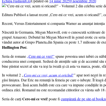
Echipa Fashion8.ro
Updated on
14 iunie 2025
9 noiembrie 2020
Editura Publisol a lansat recent „Cere-mi ce vrei, acum si oricand!”,
Recent, Versus Entertainment si compania Warner au anunțat intenția 
Născută în Germania, Megan Maxwell, este o cunoscută scriitoare de rom
grupul Amazon). Debutul lui Megan Maxwell în genul erotic cu seria “
vândut autor al Grupo Planeta,din Spania cu peste 1,7 milioane de exe
Huffington Pos
t.
Seria de romane
„Cere-mi ce vrei!”
spune povestea unei iubiri cu năbă
conducerea unei companii. Sedusă de atențiile sale și de accentul său ne
bine păstrat secret al său va ieși la iveală și că asta va marca, poate, sfârș
In volumul 2
„
Cere-mi ce vrei, acum și oricînd!
”
apar nori negri în re
găsi liniștea. Dar Eric nu renunță la femeia pe care o iubește. Îl leagă d
provocatoare. Însă acum Judith este cea care va impune condițiile în po
ordinea zilei. Romanul nu este recomandat cititorilor cu vârsta sub 18 
Cere-mi ce vrei!
Seria de carți
poate fi
cumpărată de pe site-ul bookz