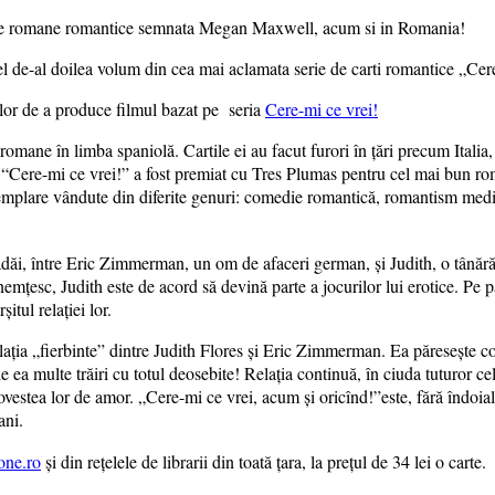
 cel de-al doilea volum din cea mai aclamata serie de carti romantice „
lor de a produce filmul bazat pe seria
Cere-mi ce vrei!
ane în limba spaniolă. Cartile ei au facut furori în țări precum Italia,
Cere-mi ce vrei!” a fost premiat cu Tres Plumas pentru cel mai bun rom
mplare vândute din diferite genuri: comedie romantică, romantism medie
dăi, între Eric Zimmerman, un om de afaceri german, și Judith, o tânără
mțesc, Judith este de acord să devină parte a jocurilor lui erotice. Pe pa
itul relației lor.
lația „fierbinte” dintre Judith Flores și Eric Zimmerman. Ea păresește co
e ea multe trăiri cu totul deosebite! Relația continuă, în ciuda tuturor cel
vestea lor de amor. „Cere-mi ce vrei, acum și oricînd!”este, fără îndoial
ani.
one.ro
și din rețelele de librarii din toată țara, la prețul de 34 lei o carte.