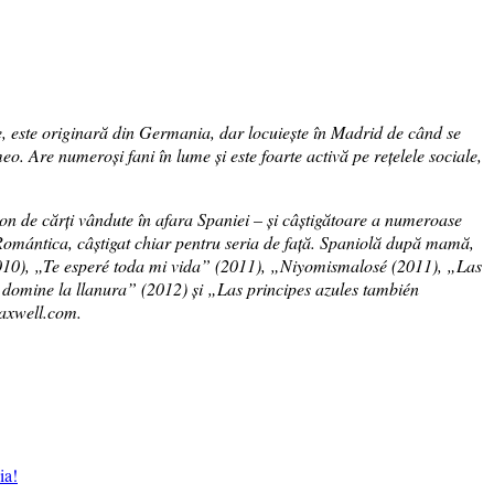
este originară din Germania, dar locuiește în Madrid de când se
eo. Are numeroși fani în lume și este foarte activă pe rețelele sociale,
on de cărți vândute în afara Spaniei – și câștigătoare a numeroase
omántica, câștigat chiar pentru seria de față. Spaniolă după mamă,
10), „Te esperé toda mi vida” (2011), „Niyomismalosé (2011), „Las
domine la llanura” (2012) și „Las principes azules también
maxwell.com.