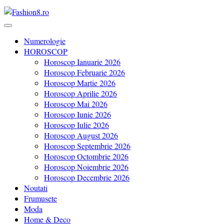
Revista Fashion8.ro locul unde gasesti ce e nou: horoscop, evenimente
Fashion8.ro ❤️
Numerologie
HOROSCOP
Horoscop Ianuarie 2026
Horoscop Februarie 2026
Horoscop Martie 2026
Horoscop Aprilie 2026
Horoscop Mai 2026
Horoscop Iunie 2026
Horoscop Iulie 2026
Horoscop August 2026
Horoscop Septembrie 2026
Horoscop Octombrie 2026
Horoscop Noiembrie 2026
Horoscop Decembrie 2026
Noutati
Frumusete
Moda
Home & Deco