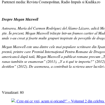
Parteneri media: Revista Cosmopolitan, Radio Impuls si Kudika.ro
Despre Megan Maxwell
Autoarea, María del Carmen Rodríguez del Álamo Lázaro, adică Megan
știe. În prezent, Megan Maxwell trăiește într-un frumos cartier al Madr
unde s-au creat și foarte multe grupuri inspirate de poveștile de dragos
Megan Maxwell este una dintre cele mai populare scriitoare din Spani
premii, printre care Premiul Internațional Pentru Romane de Dragos
americancă după tată, Megan Maxwell a publicat romane precum „Te 
ranas también se enamoran” (2011), „Y a ti qué te importa?” (2012)
destiñen” (2012). De asemenea, a contribuit la scrierea unor lucrăr
Vizualizari:
80
Post