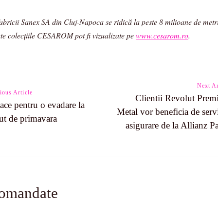
l fabricii Sanex SA din Cluj-Napoca se ridică la peste 8 milioane de m
oate colecţiile CESAROM pot fi vizualizate pe
www.cesarom.ro
.
Next Ar
ious Article
Clientii Revolut Prem
ace pentru o evadare la
Metal vor beneficia de servi
n
ut de primavara
asigurare de la Allianz Pa
comandate