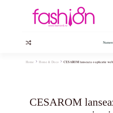
Fashion8.ro
Revista Fashion8.ro locul unde gasesti ce e nou: horosc
Numero
Home
Home & Deco
CESAROM lanseaza o aplicatie web prin
CESAROM lanseaza o