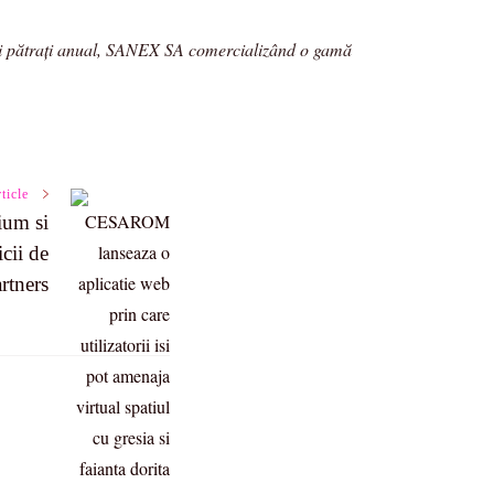
etri pătraţi anual, SANEX SA comercializând o gamă
ticle
ium si
cii de
rtners