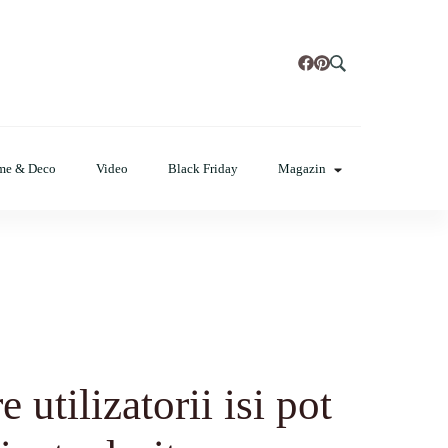
t, poze cu modele de manichiuri!
me & Deco
Video
Black Friday
Magazin
tilizatorii isi pot