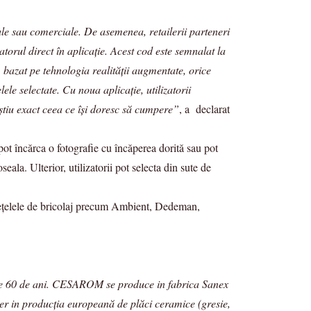
ale sau comerciale. De asemenea, retailerii parteneri
rul direct în aplicație. Acest cod este semnalat la
 bazat pe tehnologia realității augmentate, orice
 selectate. Cu noua aplicație, utilizatorii
știu exact ceea ce își doresc să cumpere”
, a declarat
pot încărca o fotografie cu încăperea dorită sau pot
eala. Ulterior, utilizatorii pot selecta din sute de
în rețelele de bricolaj precum Ambient, Dedeman,
e de 60 de ani. CESAROM se produce in fabrica Sanex
r in producţia europeană de plăci ceramice (gresie,