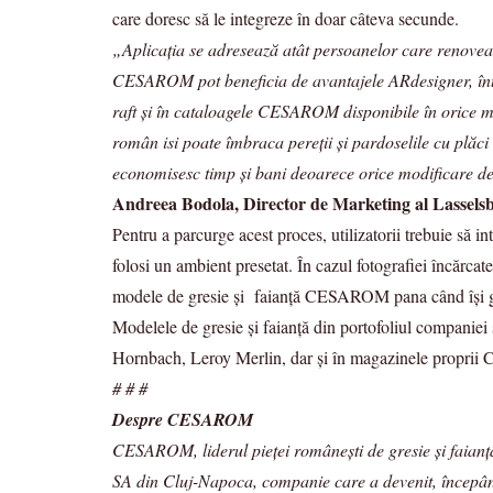
care doresc să le integreze în doar câteva secunde.
„Aplicația se adresează atât persoanelor care renoveaz
CESAROM pot beneficia de avantajele ARdesigner, întruc
raft și în cataloagele CESAROM disponibile în orice ma
român isi poate îmbraca pereții și pardoselile cu plă
economisesc timp și bani deoarece orice modificare de 
Andreea Bodola, Director de Marketing al Lassel
Pentru a parcurge acest proces, utilizatorii trebuie s
folosi un ambient presetat. În cazul fotografiei încărcate
modele de gresie și faianță CESAROM pana când își găs
Modelele de gresie și faianță din portofoliul companiei s
Hornbach, Leroy Merlin, dar și în magazinele propri
# # #
Despre CESAROM
CESAROM, liderul pieţei româneşti de gresie şi faianţ
SA din Cluj-Napoca, companie care a devenit, începân