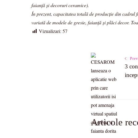
faianţă şi decoruri ceramice).
În prezent, capacitatea totală de producţie din cadru
variată de modele de gresie, faianţă şi plăci decor. T
Vizualizari:
57
Post
Prev
3 con
Navigatio
incep
Articole re