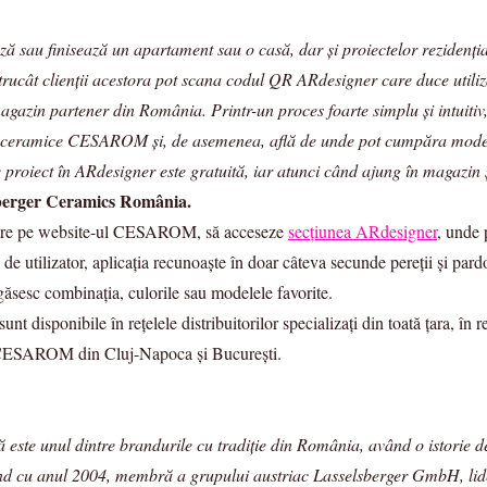
ă sau finisează un apartament sau o casă, dar și proiectelor rezidenți
ât clienții acestora pot scana codul QR ARdesigner care duce utilizato
gazin partener din România. Printr-un proces foarte simplu și intuitiv,
ci ceramice CESAROM și, de asemenea, află de unde pot cumpăra modelele
proiect în ARdesigner este gratuită, iar atunci când ajung în magazin 
sberger Ceramics România.
ă intre pe website-ul CESAROM, să acceseze
secțiunea ARdesigner
, unde 
 de utilizator, aplicația recunoaște în doar câteva secunde pereții și pardos
esc combinația, culorile sau modelele favorite.
unt disponibile în rețelele distribuitorilor specializați din toată țara, 
i CESAROM din Cluj-Napoca și București.
ă este unul dintre brandurile cu tradiţie din România, având o istori
d cu anul 2004, membră a grupului austriac Lasselsberger GmbH, lide