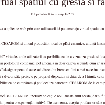
tual spatiul cu gresia si fa
Echipa Fashion8.ro
4 Aprilie 2022
i CESAROM și unicul producător local de plăci ceramice, anunță lans
ă” virtuale, unde utilizatorii au posibilitatea de a vizualiza gresia ș
e din portofoliul companiei pot amenaja în doar câteva secunde cum ar arăt
Rdesigner poate fi accesată direct din browser, fără a mai necesita instal
 salva oricâte proiecte pe propriul dispozitiv și chiar de a-l trimite celo
onibilitatea de cumpărare și pot localiza partenerii CESAROM de la care p
e produse CESAROM, inclusiv colecțiile nou lansate anul acesta, dar și filt
iu, pentru o experiență intuitivă. De asemenea, aceștia pot face oricâte 