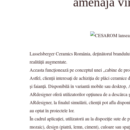
amenaja vir
Lasselsberger Ceramics România, deținătorul brandulu
realității augmentate.
Aceasta funcționează pe conceptul unei „cabine de prob
Astfel, clienții interesați de achiziția de plăci ceramic
și faianță. Disponibilă în variantă mobile sau desktop, A
ARdesigner oferă utilizatorilor opțiunea de a descărca și
ARdesigner, la finalul simulării, clienții pot afla disp
au optat în proiectele lor.
În cadrul aplicației, utilizatorii au la dispoziție sute d
mozaic), design (piatră, lemn, ciment), culoare sau spaț