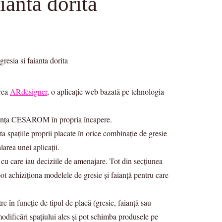
ianta dorita
area
ARdesigner
, o aplicație web bazată pe tehnologia
i faianța CESAROM în propria încapere.
a spațiile proprii placate în orice combinație de gresie
area unei aplicații.
r cu care iau deciziile de amenajare. Tot din secțiunea
ot achiziționa modelele de gresie și faianță pentru care
re în funcție de tipul de placă (gresie, faianță sau
modificări spațiului ales și pot schimba produsele pe