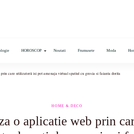
op, evenimente, haine, incaltaminte, coafuri, tunsori, desene de colora
logie
HOROSCOP
Noutati
Frumusete
Moda
Ho
 care utilizatorii isi pot amenaja virtual spatiul cu gresia si faianta dorita
HOME & DECO
 aplicatie web prin care u