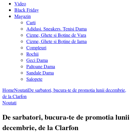
Video
Black Friday
Magazin
Carti
Adidasi. Sneakers. Tenisi Dama
Cizme, Ghete si Botine de Vara
Cizme, Ghete si Botine de Iarna
Compleuri
Rochii
Geci Dama
Paltoane Dama
Sandale Dama
Salopete
Home
Noutati
De sarbatori, bucura-te de promotia lunii decembrie,
de la Clarfon
Noutati
De sarbatori, bucura-te de promotia lunii
decembrie, de la Clarfon