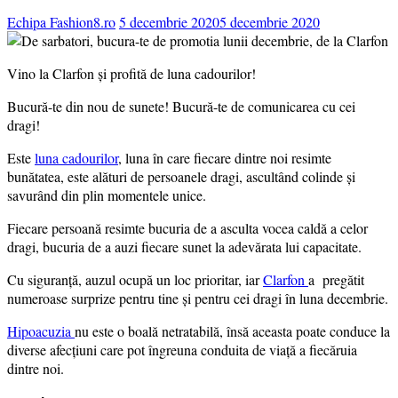
Echipa Fashion8.ro
5 decembrie 2020
5 decembrie 2020
Vino la Clarfon și profită de luna cadourilor!
Bucură-te din nou de sunete! Bucură-te de comunicarea cu cei
dragi!
Este
luna cadourilor
, luna în care fiecare dintre noi resimte
bunătatea, este alături de persoanele dragi, ascultând colinde și
savurând din plin momentele unice.
Fiecare persoană resimte bucuria de a asculta vocea caldă a celor
dragi, bucuria de a auzi fiecare sunet la adevărata lui capacitate.
Cu siguranță, auzul ocupă un loc prioritar, iar
Clarfon
a pregătit
numeroase surprize pentru tine și pentru cei dragi în luna decembrie.
Hipoacuzia
nu este o boală netratabilă, însă aceasta poate conduce la
diverse afecțiuni care pot îngreuna conduita de viață a fiecăruia
dintre noi.