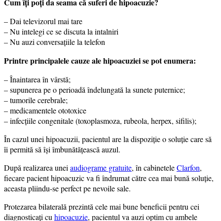
Cum îți poți da seama că suferi de hipoacuzie?
– Dai televizorul mai tare
– Nu intelegi ce se discuta la intalniri
– Nu auzi conversațiile la telefon
Printre principalele cauze ale hipoacuziei se pot enumera:
– Înaintarea în vârstă;
– supunerea pe o perioadă îndelungată la sunete puternice;
– tumorile cerebrale;
– medicamentele ototoxice
– infecțiile congenitale (toxoplasmoza, rubeola, herpex, sifilis);
În cazul unei hipoacuzii, pacientul are la dispoziție o soluție care să
îi permită să își îmbunătățească auzul.
După realizarea unei
audiograme gratuite
, în cabinetele
Clarfon
,
fiecare pacient hipoacuzic va fi îndrumat către cea mai bună soluție,
aceasta pliindu-se perfect pe nevoile sale.
Protezarea bilaterală prezintă cele mai bune beneficii pentru cei
diagnosticați cu
hipoacuzie
, pacientul va auzi optim cu ambele