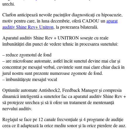
urechi.
Clarfon anticipează nevoile pacinților diagnosticați cu hipoacuzie,
motiv pentru care, în luna decembrie, oferă CADOU un
aparat
auditiv Shine Rev+ Unitron
, la protezarea bilaterală.
Aparatul auditiv Shine Rev + UNITRON sosește cu reale
îmbunătățiri din punct de vedere tehnic în procesarea sunetului:
– reduce zgomotul de fond
– are microfoane automate, astfel încât sunetul devine mai clar și
concentrat pe mesajul verbal, cuvintele sunt mai clare chiar dacă în
jurul nostru sunt prezente numeroase zgomote de fond.
– îmbunătățește mesajul vocal
Optiunile automate Antishock2, Feedback Manager și compresia
dinamică inteligentă a sunetelor fac ca aparatul auditiv Shine Rev +
să protejeze urechea și să îi ofere un tratament de mentenanță
nervului auditiv.
Reglajul se face pe 12 canale frecvențiale și 4 programe de audiție
ceea ce îl adaptează la orice mediu sonor și la orice pierdere de auz.