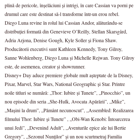
plină de pericole, înșelăciuni și intrigi, în care Cassian va porni pe
drumul care este destinat să-l transforme într-un erou rebel.
Diego Luna revine în rolul lui Cassian Andor, alăturându-se
distribuției formată din Genevieve O’Reilly, Stellan Skarsgård,
Adria Arjona, Denise Gough, Kyle Soller și Fiona Shaw.
Producătorii executivi sunt Kathleen Kennedy, Tony Gilroy,
Sanne Wohlenberg, Diego Luna și Michelle Rejwan. Tony Gilroy
este, de asemenea, creator și showrunner.
Disney+ Day aduce premiere globale mult așteptate de la Disney,
Pixar, Marvel, Star Wars, National Geographic și Star. Printre
noile titluri se numără: „Thor: Iubire și Tunete”, „Pinocchio”, un
nou episode din seria „She-Hulk, Avocata Apărării”, „Mike”,
„Mașini la drum”, „Pământ necunoscut”, „Assembled: Realizarea
filmului Thor: Iubire și Tunete” , „Obi-Wan Kenobi: Întoarcerea
unui Jedi”, „Devenind Adult”, „Aventurile epice ale lui Bertie
Gregory”, „Sezonul Nunților” și un nou scurtmetraj Familia