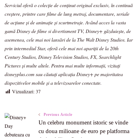
Serviciul oferă o colecție de conținut original exclusiv, în continuă
creștere, printre care filme de lung metraj, documentare, seriale
de acțiune și de animație și scurtmetraje. Având acces la vasta
gamă Disney de filme si divertisment TV, Disney+ găzduiește, de
asemenea, cele mai noi lansări de la The Walt Disney Studios. Iar
prin intermediul Star, oferă cele mai noi apariții de la 20th
Century Studios, Disney Television Studios, FX, Searchlight
Pictures și multe altele. Pentru mai multe informații, vizitați
disneyplus.com sau căutați aplicația Disney+ pe majoritatea
dispozitivelor mobile și a televizoarelor conectate.
Vizualizari:
37
Post
Previous Article
Un celebru monument istoric se vinde
cu doua milioane de euro pe platforma
Navigation