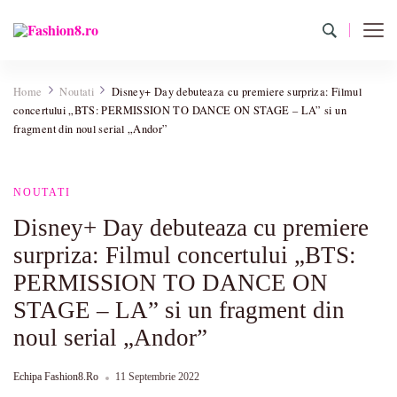
Fashion8.ro
Revista Fashion8.ro locul unde gasesti ce e nou: horoscop,
evenimente, haine, incaltaminte, coafuri, tunsori, desene de colorat,
Home
Noutati
Disney+ Day debuteaza cu premiere surpriza: Filmul
poze cu modele de manichiuri!
concertului „BTS: PERMISSION TO DANCE ON STAGE – LA” si un
fragment din noul serial „Andor”
NOUTATI
Disney+ Day debuteaza cu premiere
surpriza: Filmul concertului „BTS:
PERMISSION TO DANCE ON
STAGE – LA” si un fragment din
noul serial „Andor”
Echipa Fashion8.ro
11 Septembrie 2022