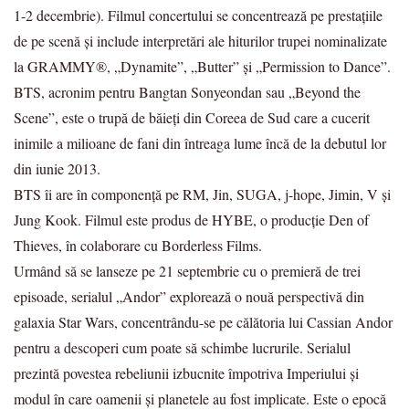
1-2 decembrie). Filmul concertului se concentrează pe prestațiile
de pe scenă și include interpretări ale hiturilor trupei nominalizate
la GRAMMY®, „Dynamite”, „Butter” și „Permission to Dance”.
BTS, acronim pentru Bangtan Sonyeondan sau „Beyond the
Scene”, este o trupă de băieți din Coreea de Sud care a cucerit
inimile a milioane de fani din întreaga lume încă de la debutul lor
din iunie 2013.
BTS îi are în componență pe RM, Jin, SUGA, j-hope, Jimin, V și
Jung Kook. Filmul este produs de HYBE, o producție Den of
Thieves, în colaborare cu Borderless Films.
Urmând să se lanseze pe 21 septembrie cu o premieră de trei
episoade, serialul „Andor” explorează o nouă perspectivă din
galaxia Star Wars, concentrându-se pe călătoria lui Cassian Andor
pentru a descoperi cum poate să schimbe lucrurile. Serialul
prezintă povestea rebeliunii izbucnite împotriva Imperiului și
modul în care oamenii și planetele au fost implicate. Este o epocă