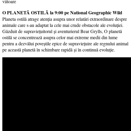
viitoare
O PLANETĂ OSTILĂ la 9:00 pe National Geographic Wild
Planeta ostilă atrage atenția asupra unor relatări extraordinare despre
animale care s-au adaptat la cele mai crude obstacole ale evoluției.
Găzduit de supraviețuitorul și aventurierul Bear Grylls, O planetă
ostilă se concentrează asupra celor mai extreme medii din lume
pentru a dezvălui poveștile epice de supraviețuire ale regnului animal
pe această planetă în schimbare rapidă și în continuă evoluție.