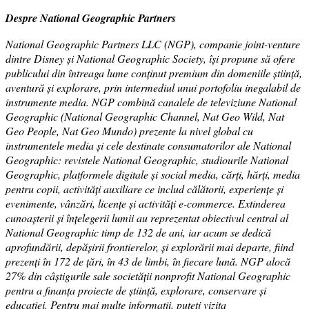
Despre National Geographic Partners
National Geographic Partners LLC (NGP), companie joint-venture
dintre Disney și National Geographic Society, își propune să ofere
publicului din întreaga lume conținut premium din domeniile știință,
aventură și explorare, prin intermediul unui portofoliu inegalabil de
instrumente media. NGP combină canalele de televiziune National
Geographic (National Geographic Channel, Nat Geo Wild, Nat
Geo People, Nat Geo Mundo) prezente la nivel global cu
instrumentele media și cele destinate consumatorilor ale National
Geographic: revistele National Geographic, studiourile National
Geographic, platformele digitale și social media, cărți, hărți, media
pentru copii, activități auxiliare ce includ călătorii, experiențe și
evenimente, vânzări, licențe și activități e-commerce. Extinderea
cunoașterii și înțelegerii lumii au reprezentat obiectivul central al
National Geographic timp de 132 de ani, iar acum se dedică
aprofundării, depășirii frontierelor, și explorării mai departe, fiind
prezenți în 172 de țări, în 43 de limbi, în fiecare lună. NGP alocă
27% din câștigurile sale societății nonprofit National Geographic
pentru a finanța proiecte de știință, explorare, conservare și
educației. Pentru mai multe informații, puteți vizita