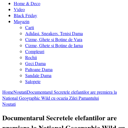
Home & Deco
Video
Black Friday
Magazin
Carti
Adidasi. Sneakers. Tenisi Dama
Cizme, Ghete si Botine de Vara
Cizme, Ghete si Botine de Iarna
Compleuri
Rochii
Geci Dama
Paltoane Dama
Sandale Dama
Salopete
Home
Noutati
Documentarul Secretele elefantilor are premiera la
National Geographic Wild cu ocazia Zilei Pamantului
Noutati
Documentarul Secretele elefantilor are
premiera la National Geographic Wild cu