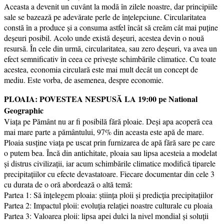
Aceasta a devenit un cuvânt la modă în zilele noastre, dar principiile
sale se bazează pe adevărate perle de înțelepciune. Circularitatea
constă în a produce și a consuma astfel încât să creăm cât mai puține
deșeuri posibil. Acolo unde există deșeuri, acestea devin o nouă
resursă. În cele din urmă, circularitatea, sau zero deșeuri, va avea un
efect semnificativ în ceea ce privește schimbările climatice. Cu toate
acestea, economia circulară este mai mult decât un concept de
mediu. Este vorba, de asemenea, despre economie.
PLOAIA: POVESTEA NESPUSĂ LA 19:00 pe National
Geographic
Viața pe Pământ nu ar fi posibilă fără ploaie. Deși apa acoperă cea
mai mare parte a pământului, 97% din aceasta este apă de mare.
Ploaia susține viața pe uscat prin furnizarea de apă fără sare pe care
o putem bea. Încă din antichitate, ploaia sau lipsa acesteia a modelat
și distrus civilizații, iar acum schimbările climatice modifică tiparele
precipitațiilor cu efecte devastatoare. Fiecare documentar din cele 3
cu durata de o oră abordează o altă temă:
Partea 1: Să înțelegem ploaia: știința ploii și predicția precipitațiilor
Partea 2: Impactul ploii: evoluția relației noastre culturale cu ploaia
Partea 3: Valoarea ploii: lipsa apei dulci la nivel mondial și soluții