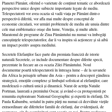
Planetei Pământ, oferind o varietate de conținut tematic ce abordează
perspective unice despre subiecte importante legate de mediu.
Telespectatorii vor avea ocazia să vadă viața pe Pământ dintr-o
perspectivă diferită, vor afla mai multe despre conceptul de
economie circulară, vor urmări problemele de mediu ale unuia dintre
cele mai emblematice orașe din lume, Veneția, și multe altele.
Maratonul de programe de Ziua Pământului nu numai va îmbogăți
cunoștințele telespectatorilor, dar îi va inspira să acționeze și să aibă
un impact pozitiv asupra mediului.
Secretele Elefanților face parte din premiata franciză de istorie
naturală Secretele, ce include documentare despre diferite specii,
prezentate în fiecare an cu ocazia Zilei Pământului. Noul
documentar poartă telespectatorii în întreaga lume – de la savanele
din Africa la peisajele urbane din Asia – pentru a descoperi gândirea
strategică, emoțiile complexe și limbajul sofisticat al elefanților, care
modelează o cultură unică și dinamică. Narat de actrița Natalie
Portman, laureată a premiului Oscar, și având-o ca protagonistă pe
renumita exploratoare National Geographic și expertă în elefanți, Dr.
Paula Kahumbu, serialul în patru părți nu numai că dezvăluie viețile
extraordinare ale diferitelor familii de elefanți, dar evidențiază, de
asemenea, cât de asemănători sunt aceștia cu noi. Pentru realizarea