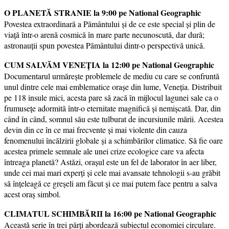
O PLANETĂ STRANIE la 9:00 pe National Geographic
Povestea extraordinară a Pământului și de ce este special și plin de
viață într-o arenă cosmică în mare parte necunoscută, dar dură;
astronauții spun povestea Pământului dintr-o perspectivă unică.
CUM SALVĂM VENEȚIA la 12:00 pe National Geographic
Documentarul urmărește problemele de mediu cu care se confruntă
unul dintre cele mai emblematice orașe din lume, Veneția. Distribuit
pe 118 insule mici, acesta pare să zacă în mijlocul lagunei sale ca o
frumusețe adormită într-o eternitate magnifică și nemișcată. Dar, din
când în când, somnul său este tulburat de incursiunile mării. Acestea
devin din ce în ce mai frecvente și mai violente din cauza
fenomenului încălzirii globale și a schimbărilor climatice. Să fie oare
acestea primele semnale ale unei crize ecologice care va afecta
întreaga planetă? Astăzi, orașul este un fel de laborator în aer liber,
unde cei mai mari experți și cele mai avansate tehnologii s-au grăbit
să înțeleagă ce greșeli am făcut și ce mai putem face pentru a salva
acest oraș simbol.
CLIMATUL SCHIMBĂRII la 16:00 pe National Geographic
Această serie în trei părți abordează subiectul economiei circulare.