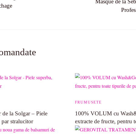
Masque de la Seb
n
chage
Profes
comandate
FRUMUSETE
 de la Solgar – Piele
100% VOLUM cu Wash&G
 par stralucitor
extracte de fructe, pentru t