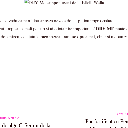
sa se vada ca parul tau ar avea nevoie de … putina improspatare.
DRY ME
vut timp sa te speli pe cap si ai o intalnire importanta?
poate d
de tapioca, ce ajuta la mentinerea unui look proaspat, chiar si a doua zi.
Next Ar
ious Article
Par fortificat cu Pen
at de alge C-Serum de la