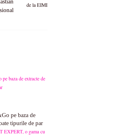
astian
sional
o pe baza de
oate tipurile de par