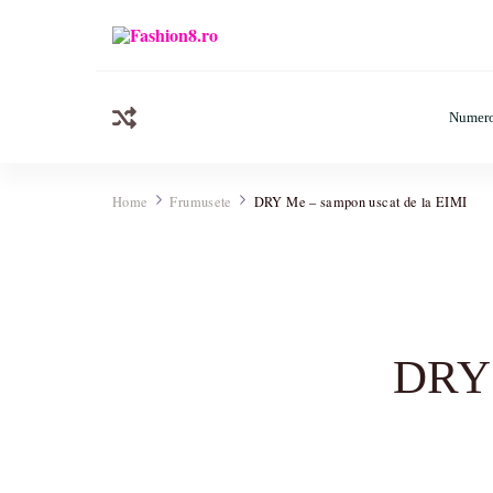
Fashion8.ro
Revista Fashion8.ro locul unde gasesti ce e nou: horosc
Numero
Home
Frumusete
DRY Me – sampon uscat de la EIMI
DRY 