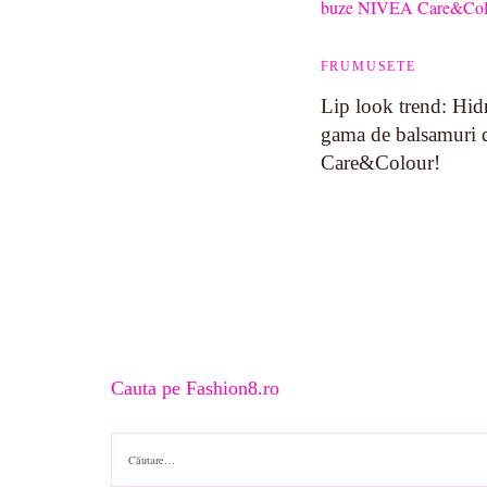
FRUMUSETE
Lip look trend: Hidr
gama de balsamuri
Care&Colour!
Cauta pe Fashion8.ro
Caută
după: