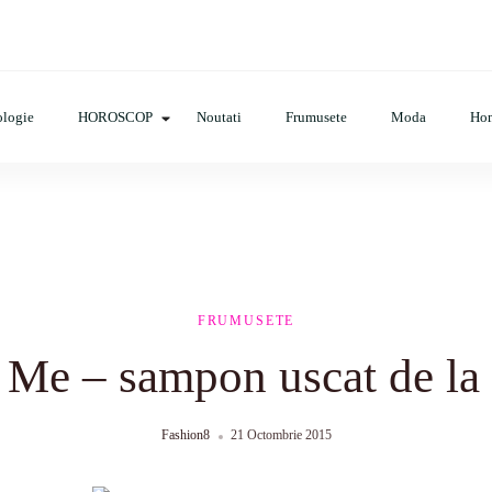
op, evenimente, haine, incaltaminte, coafuri, tunsori, desene de colora
logie
HOROSCOP
Noutati
Frumusete
Moda
Ho
FRUMUSETE
Me – sampon uscat de la
Fashion8
21 Octombrie 2015