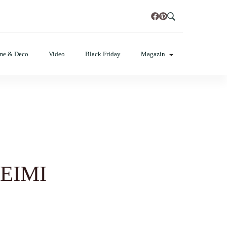
t, poze cu modele de manichiuri!
me & Deco
Video
Black Friday
Magazin
 EIMI