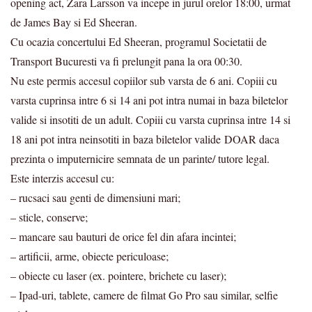
opening act, Zara Larsson va incepe in jurul orelor 18:00, urmat
de James Bay si Ed Sheeran.
Cu ocazia concertului Ed Sheeran, programul Societatii de
Transport Bucuresti va fi prelungit pana la ora 00:30.
Nu este permis accesul copiilor sub varsta de 6 ani. Copiii cu
varsta cuprinsa intre 6 si 14 ani pot intra numai in baza biletelor
valide si insotiti de un adult. Copiii cu varsta cuprinsa intre 14 si
18 ani pot intra neinsotiti in baza biletelor valide DOAR daca
prezinta o imputernicire semnata de un parinte/ tutore legal.
Este interzis accesul cu:
– rucsaci sau genti de dimensiuni mari;
– sticle, conserve;
– mancare sau bauturi de orice fel din afara incintei;
– artificii, arme, obiecte periculoase;
– obiecte cu laser (ex. pointere, brichete cu laser);
– Ipad-uri, tablete, camere de filmat Go Pro sau similar, selfie