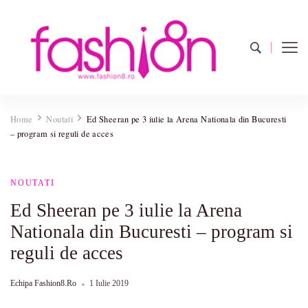
Fashion8.ro
Revista Fashion8.ro locul unde gasesti ce e nou: horoscop,
evenimente, haine, incaltaminte, coafuri, tunsori, desene de colorat,
Home
Noutati
Ed Sheeran pe 3 iulie la Arena Nationala din Bucuresti
poze cu modele de manichiuri!
– program si reguli de acces
NOUTATI
Ed Sheeran pe 3 iulie la Arena
Nationala din Bucuresti – program si
reguli de acces
Echipa Fashion8.ro
1 Iulie 2019