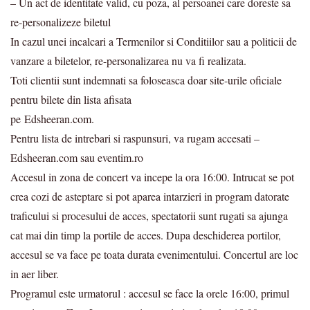
– Un act de identitate valid, cu poza, al persoanei care doreste sa
re-personalizeze biletul
In cazul unei incalcari a Termenilor si Conditiilor sau a politicii de
vanzare a biletelor, re-personalizarea nu va fi realizata.
Toti clientii sunt indemnati sa foloseasca doar site-urile oficiale
pentru bilete din lista afisata
pe Edsheeran.com.
Pentru lista de intrebari si raspunsuri, va rugam accesati –
Edsheeran.com sau eventim.ro
Accesul in zona de concert va incepe la ora 16:00. Intrucat se pot
crea cozi de asteptare si pot aparea intarzieri in program datorate
traficului si procesului de acces, spectatorii sunt rugati sa ajunga
cat mai din timp la portile de acces. Dupa deschiderea portilor,
accesul se va face pe toata durata evenimentului. Concertul are loc
in aer liber.
Programul este urmatorul : accesul se face la orele 16:00, primul