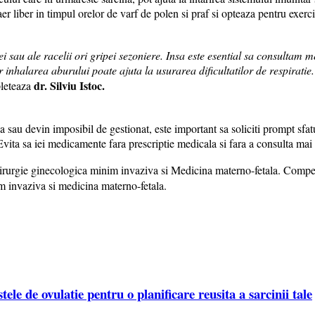
er liber in timpul orelor de varf de polen si praf si opteaza pentru exercit
sau ale racelii ori gripei sezoniere. Insa este esential sa consultam me
inhalarea aburului poate ajuta la usurarea dificultatilor de respiratie. 
dr. Silviu Istoc.
eteaza
a sau devin imposibil de gestionat, este important sa soliciti prompt sf
vita sa iei medicamente fara prescriptie medicala si fara a consulta mai i
hirurgie ginecologica minim invaziva si Medicina materno-fetala. Compet
im invaziva si medicina materno-fetala.
le de ovulatie pentru o planificare reusita a sarcinii tale