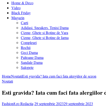
Home & Deco
Video
Black Friday
Magazin
Carti
Adidasi. Sneakers. Tenisi Dama
Cizme, Ghete si Botine de Vara
Cizme, Ghete si Botine de Iarna
Compleuri
Rochii
Geci Dama
Paltoane Dama
Sandale Dama
Salopete
Home
Noutati
Esti gravida? Iata cum faci fata alergiilor de sezon
Noutati
Esti gravida? Iata cum faci fata alergiilor 
Fashion8.ro Redactia
29 septembrie 2023
29 septembrie 2023