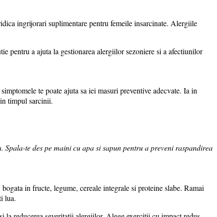
dica ingrijorari suplimentare pentru femeile insarcinate. Alergiile
ie pentru a ajuta la gestionarea alergiilor sezoniere si a afectiunilor
 simptomele te poate ajuta sa iei masuri preventive adecvate. Ia in
in timpul sarcinii.
a. Spala-te des pe maini cu apa si sapun pentru a preveni raspandirea
 bogata in fructe, legume, cereale integrale si proteine slabe. Ramai
i lua.
 la reducerea severitatii alergiilor. Alege exercitii cu impact redus,