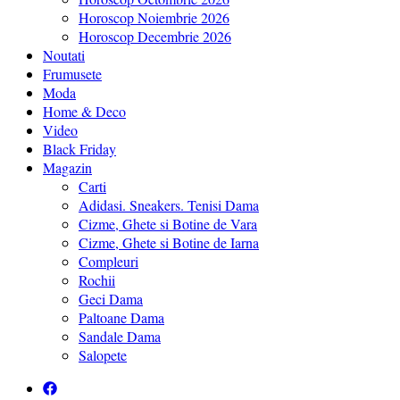
Horoscop Noiembrie 2026
Horoscop Decembrie 2026
Noutati
Frumusete
Moda
Home & Deco
Video
Black Friday
Magazin
Carti
Adidasi. Sneakers. Tenisi Dama
Cizme, Ghete si Botine de Vara
Cizme, Ghete si Botine de Iarna
Compleuri
Rochii
Geci Dama
Paltoane Dama
Sandale Dama
Salopete