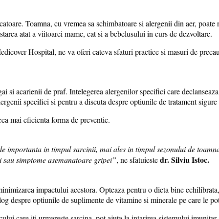
catoare.
Toamna, cu vremea sa schimbatoare si alergenii din aer, poate ri
starea atat a viitoarei mame, cat si a bebelusului in curs de dezvoltare.
edicover Hospital, ne va oferi cateva sfaturi practice si masuri de precaut
 si acarienii de praf. Intelegerea alergenilor specifici care declanseaza
ergenii specifici si pentru a discuta despre optiunile de tratament sigure 
e cea mai eficienta forma de preventie.
de importanta in timpul sarcinii, mai ales in timpul sezonului de toamn
dr. Silviu Istoc.
eli sau simptome asemanatoare gripei”
, ne sfatuieste
 minimizarea impactului acestora. Opteaza pentru o dieta bine echilibrata,
log despre optiunile de suplimente de vitamine si minerale pe care le pot
i care iti urmareste sarcina, pot ajuta la intarirea sistemului imunitar si