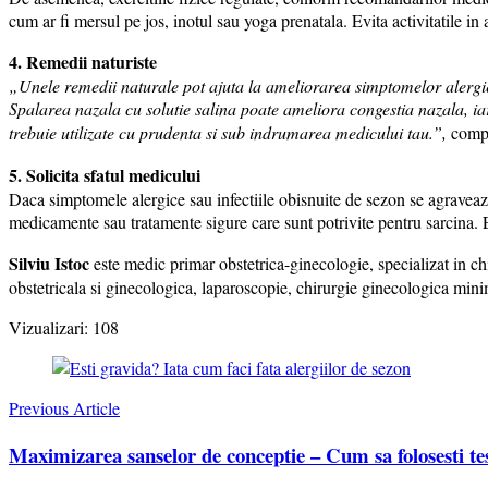
cum ar fi mersul pe jos, inotul sau yoga prenatala. Evita activitatile in a
4. Remedii naturiste
„Unele remedii naturale pot ajuta la ameliorarea simptomelor alergiei 
Spalarea nazala cu solutie salina poate ameliora congestia nazala, iar 
trebuie utilizate cu prudenta si sub indrumarea medicului tau.”,
compl
5. Solicita sfatul medicului
Daca simptomele alergice sau infectiile obisnuite de sezon se agraveaz
medicamente sau tratamente sigure care sunt potrivite pentru sarcina. E
Silviu Istoc
este medic primar obstetrica-ginecologie, specializat in c
obstetricala si ginecologica, laparoscopie, chirurgie ginecologica min
Vizualizari:
108
Post
Navigation
Previous Article
Maximizarea sanselor de conceptie – Cum sa folosesti teste