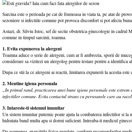
Sarcina este o perioada pe cat de frumoasa in viata ta, pe atat de provo
sezoniere si infectiile comune pot provoca disconfort si pot afecta buna
Astazi, dr. Silviu Istoc, sef de sectie obstetrica-ginecologie in cadrul M
comune in timpul sarcinii, toamna.
1. Evita expunerea la alergeni
Toamna aduce o serie de alergeni, cum ar fi ambrozia, sporii de mucegai
considerare sa vizitezi un alergolog pentru testare pentru a identifica al
Dupa ce stii la ce alergeni ai reactii, limitarea expunerii la acestia est
2. Mentine igiena personala
„In primul rand, practicarea unei bune igiene personale este extrem 
infectiilor comune. Evita contactul strans cu persoanele care au rac
3. Intareste-ti sistemul imunitar
Un sistem imunitar puternic poate ajuta la combaterea infectiilor si la
hidratata band multa apa si dormi suficient. Intreaba-ti medicul gineco
De asemenea, exercitiile fizice regulate, conform recomandarilor mediculu