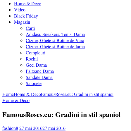
Home & Deco
Video
Black Friday
Magazin
Carti
Adidasi. Sneakers. Tenisi Dama
Cizme, Ghete si Botine de Vara
Cizme, Ghete si Botine de Iarna
Compleuri
Rochii
Geci Dama
Paltoane Dama
Sandale Dama
Salopete
Home
Home & Deco
FamousRoses.eu: Gradini in stil spaniol
Home & Deco
FamousRoses.eu: Gradini in stil spaniol
fashion8
27 mai 2016
27 mai 2016