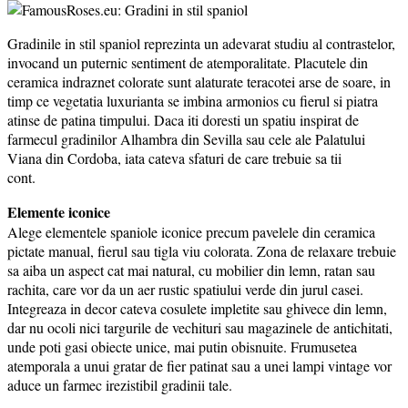
Gradinile in stil spaniol reprezinta un adevarat studiu al contrastelor,
invocand un puternic sentiment de atemporalitate. Placutele din
ceramica indraznet colorate sunt alaturate teracotei arse de soare, in
timp ce vegetatia luxurianta se imbina armonios cu fierul si piatra
atinse de patina timpului. Daca iti doresti un spatiu inspirat de
farmecul gradinilor Alhambra din Sevilla sau cele ale Palatului
Viana din Cordoba, iata cateva sfaturi de care trebuie sa tii
cont.
Elemente iconice
Alege elementele spaniole iconice precum pavelele din ceramica
pictate manual, fierul sau tigla viu colorata. Zona de relaxare trebuie
sa aiba un aspect cat mai natural, cu mobilier din lemn, ratan sau
rachita, care vor da un aer rustic spatiului verde din jurul casei.
Integreaza in decor cateva cosulete impletite sau ghivece din lemn,
dar nu ocoli nici targurile de vechituri sau magazinele de antichitati,
unde poti gasi obiecte unice, mai putin obisnuite. Frumusetea
atemporala a unui gratar de fier patinat sau a unei lampi vintage vor
aduce un farmec irezistibil gradinii tale.