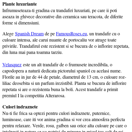
Plante luxuriante
Infrumuseteaza-ti gradina cu trandafiri luxuriati, pe care ii poti
aseaza in ghivece decorative din ceramica sau teracota, de diferite
forme si dimensiuni.
Alege
Spanish Dream
de pe
FamousRoses.eu
, un trandafir cu o
culoare intensa, ale carui nuante de portocaliu vor atrage toate
privirile. Trandafirul este rezistent si se bucura de o inflorire repetata,
din luna mai pana toamna tarziu.
Velasquez
este un alt trandafir de o frumusete incredibila, o
capodopera a naturii dedicata pictorului spaniol cu acelasi nume.
Florile au in jur de 44 de petale, diametrul de 13 cm, o culoare roz-
liliac deosebita si un parfum irezistibil. Planta se bucura de inflorire
repetata si are o rezistenta buna la boli. Acest trandafir a primit
premiul I la competitia Alterarosa.
Culori indraznete
Nu-ti fie frica sa optezi pentru culori indraznete, puternice,
luminoase, care iti vor anima gradina si vor crea atmosfera perfecta
pentru relaxare. Verde, rosu, galben sau orice alta culoare pe care o
intalnesti in natura se va potrivi de minune in micul tau colt de rai,