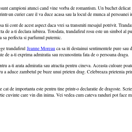
irii sunt campioni atunci cand vine vorba de romantism. Un buchet delic
u printr-un curier care il va duce acasa sau la locul de munca al persoane
a tii cont de acest aspect daca vrei sa transmiti mesajul potrivit. Trandaf
a de a-ti declara iubirea. Totodata, trandafirul rosu este un simbol al puter
ma sa perfecta si parfumul puternic.
lege trandafirul
Jeanne Moreau
ca sa iti destainui sentimentele pure sau da
itate de a-ti exprima admiratia sau recunostinta fata de o persoana dra
ntru a-ti arata admiratia sau atractia pentru cineva. Aceasta culoare poate
ntru a aduce zambetul pe buze unui prieten drag. Celebreaza prietenia pri
cat de importanta este pentru tine printr-o declaratie de dragoste. Scrie-i
artie cuvinte care vin din inima. Vei vedea cum cateva randuri pot face mi