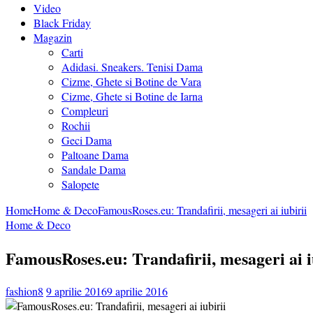
Video
Black Friday
Magazin
Carti
Adidasi. Sneakers. Tenisi Dama
Cizme, Ghete si Botine de Vara
Cizme, Ghete si Botine de Iarna
Compleuri
Rochii
Geci Dama
Paltoane Dama
Sandale Dama
Salopete
Home
Home & Deco
FamousRoses.eu: Trandafirii, mesageri ai iubirii
Home & Deco
FamousRoses.eu: Trandafirii, mesageri ai i
fashion8
9 aprilie 2016
9 aprilie 2016