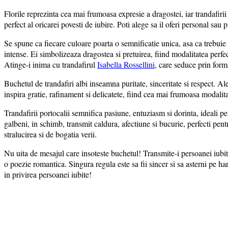
Florile reprezinta cea mai frumoasa expresie a dragostei, iar trandaf
perfect al oricarei povesti de iubire. Poti alege sa il oferi personal sa
Se spune ca fiecare culoare poarta o semnificatie unica, asa ca trebuie s
intense. Ei simbolizeaza dragostea si pretuirea, fiind modalitatea perfect
Atinge-i inima cu trandafirul
Isabella Rossellini
, care seduce prin for
Buchetul de trandafiri albi inseamna puritate, sinceritate si respect. A
inspira gratie, rafinament si delicatete, fiind cea mai frumoasa modal
Trandafirii portocalii semnifica pasiune, entuziasm si dorinta, ideali pe
galbeni, in schimb, transmit caldura, afectiune si bucurie, perfecti pe
stralucirea si de bogatia verii.
Nu uita de mesajul care insoteste buchetul! Transmite-i persoanei iubite 
o poezie romantica. Singura regula este sa fii sincer si sa asterni pe h
in privirea persoanei iubite!