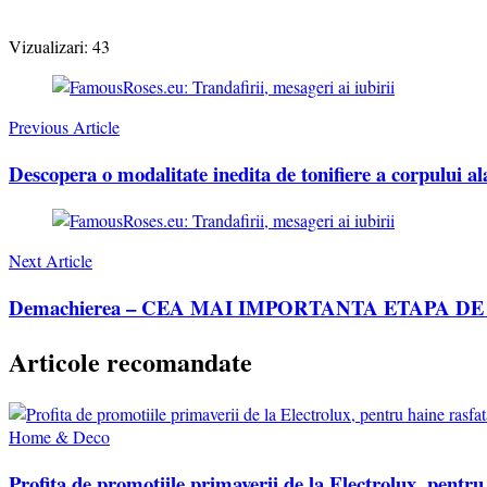
Vizualizari:
43
Post
Navigation
Previous Article
Descopera o modalitate inedita de tonifiere a corpului a
Next Article
Demachierea – CEA MAI IMPORTANTA ETAPA DE
Articole recomandate
Home & Deco
Profita de promotiile primaverii de la Electrolux, pentru