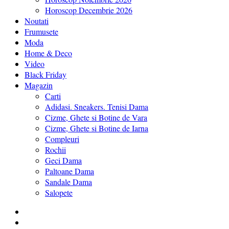
Horoscop Decembrie 2026
Noutati
Frumusete
Moda
Home & Deco
Video
Black Friday
Magazin
Carti
Adidasi. Sneakers. Tenisi Dama
Cizme, Ghete si Botine de Vara
Cizme, Ghete si Botine de Iarna
Compleuri
Rochii
Geci Dama
Paltoane Dama
Sandale Dama
Salopete