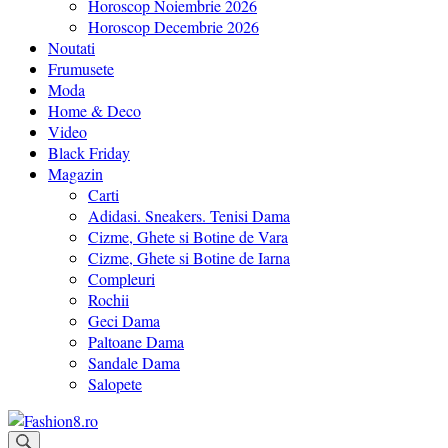
Horoscop Noiembrie 2026
Horoscop Decembrie 2026
Noutati
Frumusete
Moda
Home & Deco
Video
Black Friday
Magazin
Carti
Adidasi. Sneakers. Tenisi Dama
Cizme, Ghete si Botine de Vara
Cizme, Ghete si Botine de Iarna
Compleuri
Rochii
Geci Dama
Paltoane Dama
Sandale Dama
Salopete