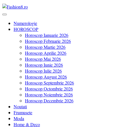
Revista Fashion8.ro locul unde gasesti ce e nou: horoscop, evenimente
Fashion8.ro ❤️
Numerologie
HOROSCOP
Horoscop Ianuarie 2026
Horoscop Februarie 2026
Horoscop Martie 2026
Horoscop Aprilie 2026
Horoscop Mai 2026
Horoscop Iunie 2026
Horoscop Iulie 2026
Horoscop August 2026
Horoscop Septembrie 2026
Horoscop Octombrie 2026
Horoscop Noiembrie 2026
Horoscop Decembrie 2026
Noutati
Frumusete
Moda
Home & Deco