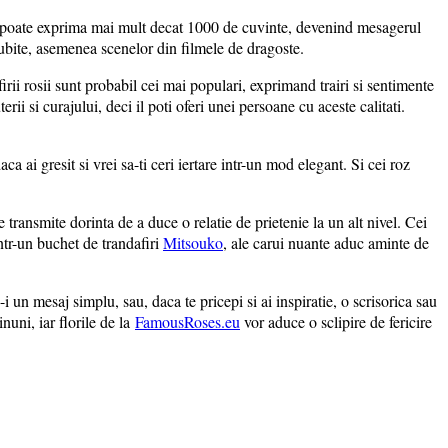
at poate exprima mai mult decat 1000 de cuvinte, devenind mesagerul
i iubite, asemenea scenelor din filmele de dragoste.
irii rosii sunt probabil cei mai populari, exprimand trairi si sentimente
ii si curajului, deci il poti oferi unei persoane cu aceste calitati.
ca ai gresit si vrei sa-ti ceri iertare intr-un mod elegant. Si cei roz
ga.
 transmite dorinta de a duce o relatie de prietenie la un alt nivel. Cei
ntr-un buchet de trandafiri
Mitsouko
, ale carui nuante aduc aminte de
 un mesaj simplu, sau, daca te pricepi si ai inspiratie, o scrisorica sau
nuni, iar florile de la
FamousRoses.eu
vor aduce o sclipire de fericire