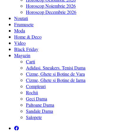
Horoscop Noiembrie 2026
Horoscop Decembrie 2026
Noutati
Frumusete
Moda
Home & Deco
Video
Black Friday
Magazin
Carti
Adidasi. Sneakers. Tenisi Dama
Cizme, Ghete si Botine de Vara
Cizme, Ghete si Botine de Iarna
Compleuri
Rochii
Geci Dama
Paltoane Dama
Sandale Dama
Salopete