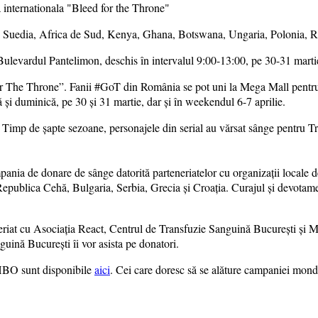
 Suedia, Africa de Sud, Kenya, Ghana, Botswana, Ungaria, Polonia, Re
Bulevardul Pantelimon, deschis în intervalul 9:00-13:00, pe 30-31 martie
he Throne”. Fanii #GoT din România se pot uni la Mega Mall pentru a s
 și duminică, pe 30 și 31 martie, dar și în weekendul 6-7 aprilie.
 Timp de șapte sezoane, personajele din serial au vărsat sânge pentru T
ania de donare de sânge datorită parteneriatelor cu organizații locale 
ublica Cehă, Bulgaria, Serbia, Grecia și Croația. Curajul și devotame
riat cu Asociația React, Centrul de Transfuzie Sanguină București și Me
guină București îi vor asista pe donatori.
 HBO sunt disponibile
aici
. Cei care doresc să se alăture campaniei mond