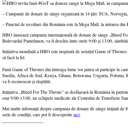
– Campanie de donare de sânge organizată în 14 țări: SUA, Norvegia,
– Punctul de recoltare din România este la Mega Mall, la intrarea din 
HBO lansează campania internațională de donare de sânge „Bleed For T
Bulevardul Pantelimon, va fi deschis între orele 9:00 și 13:00, sâmbătă
Inițiativa mondială a HBO este inspirată de serialul Game of Thrones.
să facă la fel.
Fanii Game of Thrones din întreaga lume vor putea să participe la camp
Suedia, Africa de Sud, Kenya, Ghana, Botswana, Ungaria, Polonia, Rep
va fi recunoscut și răsplătit.
Inițiativa „Bleed For The Throne” se desfășoară în România în partene
orar 9:00-13:00, iar echipele medicale ale Centrului de Transfuzie San
Mai multe informații despre campania de donare de sânge inițiată de
serie de condiții, care pot fi descoperite
aici
.
__________________