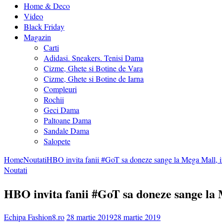
Home & Deco
Video
Black Friday
Magazin
Carti
Adidasi. Sneakers. Tenisi Dama
Cizme, Ghete si Botine de Vara
Cizme, Ghete si Botine de Iarna
Compleuri
Rochii
Geci Dama
Paltoane Dama
Sandale Dama
Salopete
Home
Noutati
HBO invita fanii #GoT sa doneze sange la Mega Mall, i
Noutati
HBO invita fanii #GoT sa doneze sange la 
Echipa Fashion8.ro
28 martie 2019
28 martie 2019