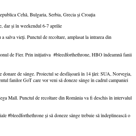
publica Cehă, Bulgaria, Serbia, Grecia și Croația
, dar și în weekendul 6-7 aprilie
alva vieți. Punctul de recoltare, amplasat la intrarea din
ronul de Fier. Prin inițiativa #bleedforthethrone, HBO îndeamnă fanii
de donare de sânge. Proiectul se desfășoară în 14 țări: SUA, Norvegia,
ntul fanilor GoT care vor veni să doneze sânge în cadrul campaniei
ga Mall. Punctul de recoltare din România va fi deschis în intervalul
iale #bleedforthethrone și să doneze sânge trebuie să îndeplinească o