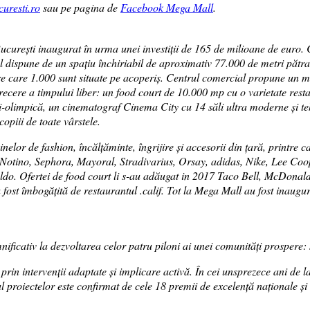
resti.ro
sau pe pagina de
Facebook Mega Mall
.
urești inaugurat în urma unei investiții de 165 de milioane de euro. Ce
ispune de un spațiu închiriabil de aproximativ 77.000 de metri pătrați,
tre care 1.000 sunt situate pe acoperiș. Centrul comercial propune un 
trecere a timpului liber: un food court de 10.000 mp cu o varietate restau
mi-olimpică, un cinematograf Cinema City cu 14 săli ultra moderne și te
opiii de toate vârstele.
zinelor de fashion, încălţăminte, îngrijire şi accesorii din țară, pri
tino, Sephora, Mayoral, Stradivarius, Orsay, adidas, Nike, Lee Co
o. Ofertei de food court li s-au adăugat in 2017 Taco Bell, McDonalds,
 a fost îmbogățită de restaurantul .calif. Tot la Mega Mall au fost ina
ificativ la dezvoltarea celor patru piloni ai unei comunități prospere:
n intervenții adaptate și implicare activă. În cei unsprezece ani de la
l proiectelor este confirmat de cele 18 premii de excelență naționale și