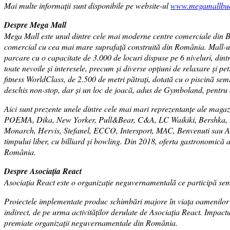
Mai multe informații sunt disponibile pe website-ul
www.megamallbucu
Despre Mega Mall
Mega Mall este unul dintre cele mai moderne centre comerciale din Buc
comercial cu cea mai mare suprafață construită din România. Mall-ul d
parcare cu o capacitate de 3.000 de locuri dispuse pe 6 niveluri, din
toate nevoile și interesele, precum și diverse opțiuni de relaxare și pe
fitness WorldClass, de 2.500 de metri pătrați, dotată cu o piscină se
deschis non-stop, dar și un loc de joacă, adus de Gymboland, pentru c
Aici sunt prezente unele dintre cele mai mari reprezentanțe ale maga
POEMA, Dika, New Yorker, Pull&Bear, C&A, LC Waikiki, Bershka, No
Monarch, Hervis, Stefanel, ECCO, Intersport, MAC, Benvenuti sau Ald
timpului liber, cu billiard și bowling. Din 2018, oferta gastronomică
România.
Despre Asociația React
Asociația React este o organizație neguvernamentală ce participă semn
Proiectele implementate produc schimbări majore în viața oamenilor pri
indirect, de pe urma activităților derulate de Asociaţia React. Impactu
premiate organizații neguvernamentale din România.