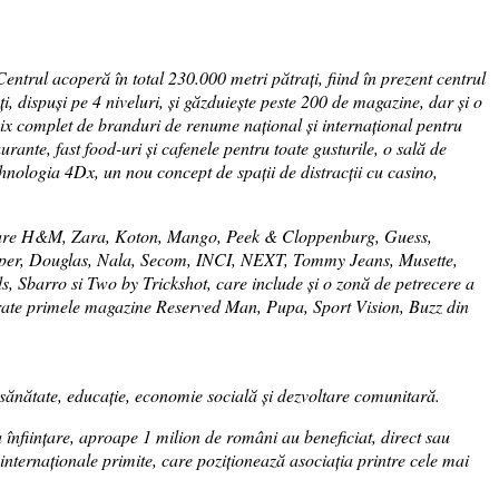
ntrul acoperă în total 230.000 metri pătrați, fiind în prezent centrul
 dispuși pe 4 niveluri, și găzduiește peste 200 de magazine, dar și o
mix complet de branduri de renume național și internațional pentru
rante, fast food-uri și cafenele pentru toate gusturile, o sală de
hnologia 4Dx, un nou concept de spații de distracții cu casino,
ntre care H&M, Zara, Koton, Mango, Peek & Cloppenburg, Guess,
oper, Douglas, Nala, Secom, INCI, NEXT, Tommy Jeans, Musette,
 Sbarro si Two by Trickshot, care include și o zonă de petrecere a
ugurate primele magazine Reserved Man, Pupa, Sport Vision, Buzz din
 sănătate, educație, economie socială și dezvoltare comunitară.
 înființare, aproape 1 milion de români au beneficiat, direct sau
 internaționale primite, care poziționează asociaţia printre cele mai