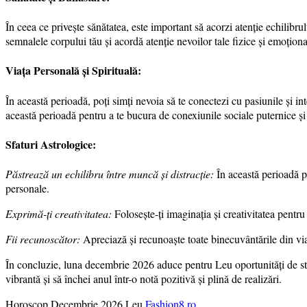
În ceea ce privește sănătatea, este important să acorzi atenție echilibrului
semnalele corpului tău și acordă atenție nevoilor tale fizice și emoționa
Viața Personală și Spirituală:
În această perioadă, poți simți nevoia să te conectezi cu pasiunile și in
această perioadă pentru a te bucura de conexiunile sociale puternice și pe
Sfaturi Astrologice:
Păstrează un echilibru între muncă și distracție:
În această perioadă pli
personale.
Exprimă-ți creativitatea:
Folosește-ți imaginația și creativitatea pentru 
Fii recunoscător:
Apreciază și recunoaște toate binecuvântările din viaț
În concluzie, luna decembrie 2026 aduce pentru Leu oportunități de stră
vibrantă și să închei anul într-o notă pozitivă și plină de realizări.
Horoscop Decembrie 2026 Leu
Fashion8.ro