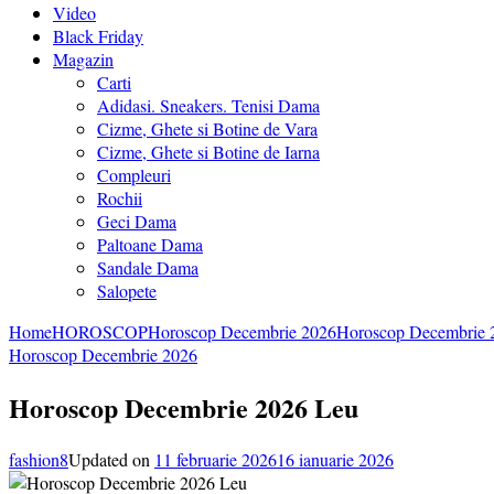
Video
Black Friday
Magazin
Carti
Adidasi. Sneakers. Tenisi Dama
Cizme, Ghete si Botine de Vara
Cizme, Ghete si Botine de Iarna
Compleuri
Rochii
Geci Dama
Paltoane Dama
Sandale Dama
Salopete
Home
HOROSCOP
Horoscop Decembrie 2026
Horoscop Decembrie 
Horoscop Decembrie 2026
Horoscop Decembrie 2026 Leu
fashion8
Updated on
11 februarie 2026
16 ianuarie 2026