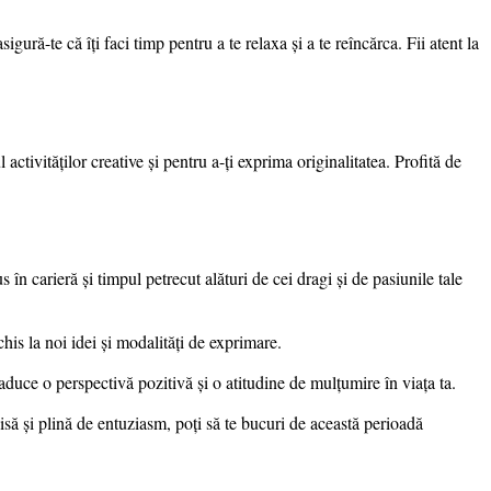
sigură-te că îți faci timp pentru a te relaxa și a te reîncărca. Fii atent la
ctivităților creative și pentru a-ți exprima originalitatea. Profită de
 în carieră și timpul petrecut alături de cei dragi și de pasiunile tale
schis la noi idei și modalități de exprimare.
aduce o perspectivă pozitivă și o atitudine de mulțumire în viața ta.
isă și plină de entuziasm, poți să te bucuri de această perioadă