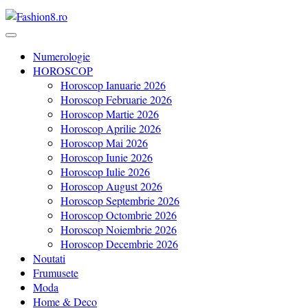
Revista Fashion8.ro locul unde gasesti ce e nou: horoscop, evenimente
Fashion8.ro ❤️
Numerologie
HOROSCOP
Horoscop Ianuarie 2026
Horoscop Februarie 2026
Horoscop Martie 2026
Horoscop Aprilie 2026
Horoscop Mai 2026
Horoscop Iunie 2026
Horoscop Iulie 2026
Horoscop August 2026
Horoscop Septembrie 2026
Horoscop Octombrie 2026
Horoscop Noiembrie 2026
Horoscop Decembrie 2026
Noutati
Frumusete
Moda
Home & Deco