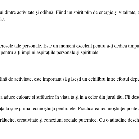
 dintre activitate și odihnă. Fiind un spirit plin de energie și vitalitate, a
le.
teresele tale personale. Este un moment excelent pentru a-ți dedica timpul a
ntru a-ți împlini aspirațiile personale și spirituale.
nă de activitate, este important să găsești un echilibru între efortul depus
a aduce culoare și strălucire în viața ta și în a celor din jurul tău. Fii de
a ta și exprimă recunoștința pentru ele. Practicarea recunoștinței poate 
lucire, creativitate și conexiuni sociale puternice. Cu o atitudine desch