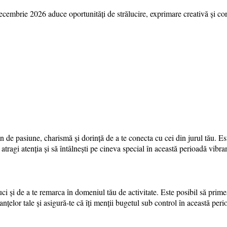
mbrie 2026 aduce oportunități de strălucire, exprimare creativă și conex
plin de pasiune, charismă și dorință de a te conecta cu cei din jurul tău. 
atragi atenția și să întâlnești pe cineva special în această perioadă vibra
i și de a te remarca în domeniul tău de activitate. Este posibil să primeșt
inanțelor tale și asigură-te că îți menții bugetul sub control în această pe