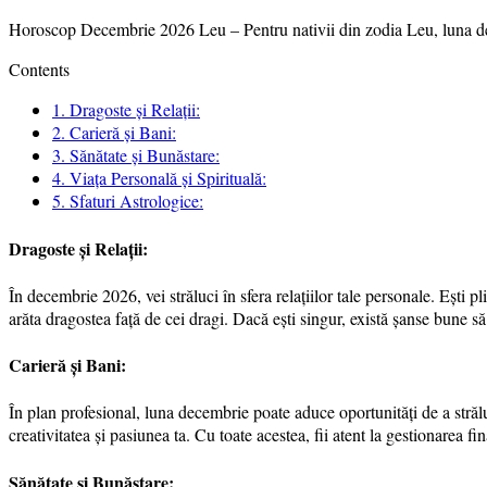
Horoscop Decembrie 2026 Leu – Pentru nativii din zodia Leu, luna dece
Contents
1.
Dragoste și Relații:
2.
Carieră și Bani:
3.
Sănătate și Bunăstare:
4.
Viața Personală și Spirituală:
5.
Sfaturi Astrologice:
Dragoste și Relații:
În decembrie 2026, vei străluci în sfera relațiilor tale personale. Ești 
arăta dragostea față de cei dragi. Dacă ești singur, există șanse bune să 
Carieră și Bani:
În plan profesional, luna decembrie poate aduce oportunități de a străluc
creativitatea și pasiunea ta. Cu toate acestea, fii atent la gestionarea f
Sănătate și Bunăstare: