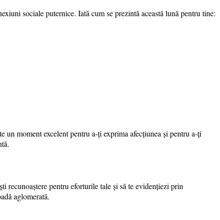
iuni sociale puternice. Iată cum se prezintă această lună pentru tine:
Este un moment excelent pentru a-ți exprima afecțiunea și pentru a-ți
ntă.
i recunoaștere pentru eforturile tale și să te evidențiezi prin
rioadă aglomerată.