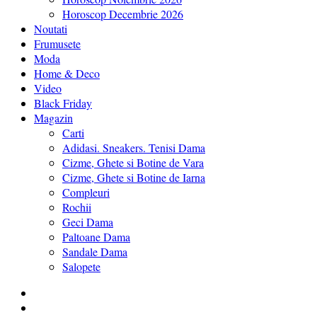
Horoscop Decembrie 2026
Noutati
Frumusete
Moda
Home & Deco
Video
Black Friday
Magazin
Carti
Adidasi. Sneakers. Tenisi Dama
Cizme, Ghete si Botine de Vara
Cizme, Ghete si Botine de Iarna
Compleuri
Rochii
Geci Dama
Paltoane Dama
Sandale Dama
Salopete