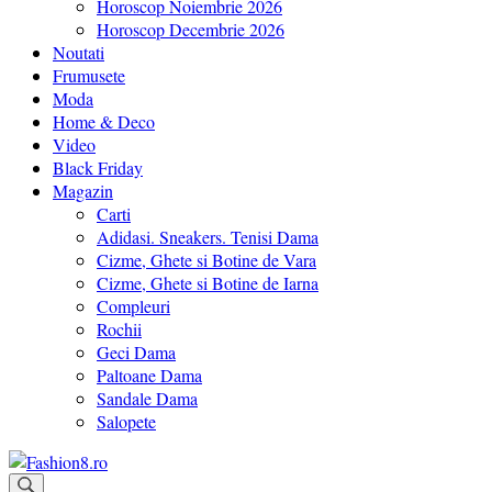
Horoscop Noiembrie 2026
Horoscop Decembrie 2026
Noutati
Frumusete
Moda
Home & Deco
Video
Black Friday
Magazin
Carti
Adidasi. Sneakers. Tenisi Dama
Cizme, Ghete si Botine de Vara
Cizme, Ghete si Botine de Iarna
Compleuri
Rochii
Geci Dama
Paltoane Dama
Sandale Dama
Salopete