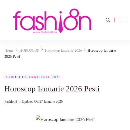
Fashion8.ro ❤️
Revista Fashion8.ro locul unde gasesti ce e nou: horoscop,
evenimente, haine, incaltaminte, coafuri, tunsori, desene de colorat,
Home
HOROSCOP
Horoscop Ianuarie 2026
Horoscop Ianuarie
poze cu modele de manichiuri!❤️
2026 Pesti
HOROSCOP IANUARIE 2026
Horoscop Ianuarie 2026 Pesti
Fashion8
Updated On
27 Ianuarie 2026