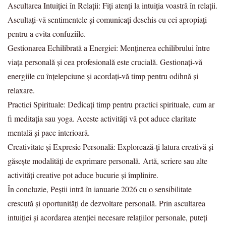
Ascultarea Intuiției în Relații: Fiți atenți la intuiția voastră în relații.
Ascultați-vă sentimentele și comunicați deschis cu cei apropiați
pentru a evita confuziile.
Gestionarea Echilibrată a Energiei: Menținerea echilibrului între
viața personală și cea profesională este crucială. Gestionați-vă
energiile cu înțelepciune și acordați-vă timp pentru odihnă și
relaxare.
Practici Spirituale: Dedicați timp pentru practici spirituale, cum ar
fi meditația sau yoga. Aceste activități vă pot aduce claritate
mentală și pace interioară.
Creativitate și Expresie Personală: Explorează-ți latura creativă și
găsește modalități de exprimare personală. Artă, scriere sau alte
activități creative pot aduce bucurie și împlinire.
În concluzie, Peștii intră în ianuarie 2026 cu o sensibilitate
crescută și oportunități de dezvoltare personală. Prin ascultarea
intuiției și acordarea atenției necesare relațiilor personale, puteți