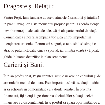
Dragoste și Relații:
Pentru Pești, luna ianuarie aduce o atmosferă sensibilă și intuitivă
în planul relațiilor. Este momentul propice pentru a acorda atenție
nevoilor emoționale, atât ale tale, cât și ale partenerului de viață.
Comunicarea sinceră și empatia vor juca un rol important în
menținerea armoniei. Pentru cei singuri, este posibil să simțiți o
atracție puternică către cineva special, iar intuiția voastră vă poate
ghida în luarea deciziilor în plan sentimental.
Carieră și Bani:
În plan profesional, Peștii ar putea simți o nevoie de echilibru și de
armonie în mediul de lucru. Este important să vă ascultați intuiția
și să acționați în conformitate cu valorile voastre. În privința
financiară, fiți atenți la gestionarea cheltuielilor și luați decizii
financiare cu discernământ. Este posibil să apară oportunități de a