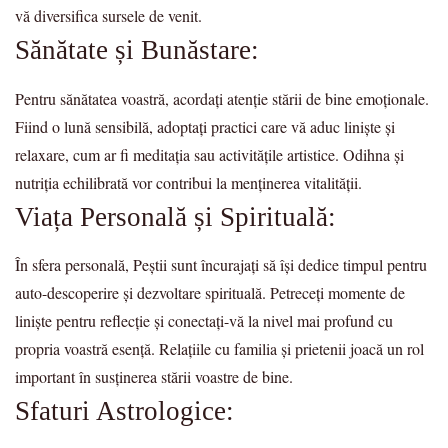
vă diversifica sursele de venit.
Sănătate și Bunăstare:
Pentru sănătatea voastră, acordați atenție stării de bine emoționale.
Fiind o lună sensibilă, adoptați practici care vă aduc liniște și
relaxare, cum ar fi meditația sau activitățile artistice. Odihna și
nutriția echilibrată vor contribui la menținerea vitalității.
Viața Personală și Spirituală:
În sfera personală, Peștii sunt încurajați să își dedice timpul pentru
auto-descoperire și dezvoltare spirituală. Petreceți momente de
liniște pentru reflecție și conectați-vă la nivel mai profund cu
propria voastră esență. Relațiile cu familia și prietenii joacă un rol
important în susținerea stării voastre de bine.
Sfaturi Astrologice: