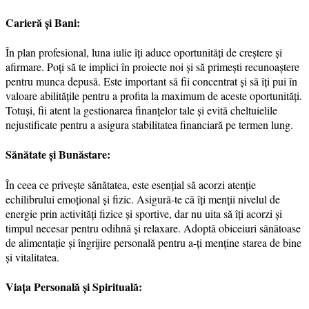
Carieră și Bani:
În plan profesional, luna iulie îți aduce oportunități de creștere și
afirmare. Poți să te implici în proiecte noi și să primești recunoaștere
pentru munca depusă. Este important să fii concentrat și să îți pui în
valoare abilitățile pentru a profita la maximum de aceste oportunități.
Totuși, fii atent la gestionarea finanțelor tale și evită cheltuielile
nejustificate pentru a asigura stabilitatea financiară pe termen lung.
Sănătate și Bunăstare:
În ceea ce privește sănătatea, este esențial să acorzi atenție
echilibrului emoțional și fizic. Asigură-te că îți menții nivelul de
energie prin activități fizice și sportive, dar nu uita să îți acorzi și
timpul necesar pentru odihnă și relaxare. Adoptă obiceiuri sănătoase
de alimentație și îngrijire personală pentru a-ți menține starea de bine
și vitalitatea.
Viața Personală și Spirituală: