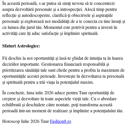
În această perioadă, s-ar putea să simți nevoia să te concentrezi
asupra dezvoltării personale și a introspecției. Alocă timp pentru
reflecție și autodescoperire, clarifică-ți obiectivele și aspirațiile
personale și explorează noi modalități de a te conecta cu tine însuți și
cu lumea din jurul tău. Momentul este potrivit pentru a investi în
activități care îți aduc satisfacție și împlinire spirituală.
Sfaturi Astrologice:
Fii deschis la noi oportunități și lasă-te ghidat de intuiția ta în luarea
deciziilor importante. Gestionarea financiară responsabilă și
prioritizarea sănătății tale sunt cheile pentru a profita la maximum de
oportunitățile acestei perioade. Investește în dezvoltarea ta personală
și spirituală pentru a trăi viața la potențialul maxim.
În concluzie, luna iulie 2026 aduce pentru Taur oportunități de
creștere și dezvoltare în toate aspectele vieții tale. Cu o abordare
echilibrată și deschidere către noutate, poți transforma această
perioadă într-un moment de realizare și împlinire a potențialului tău.
Horoscop Iulie 2026 Taur
Fashion8.ro