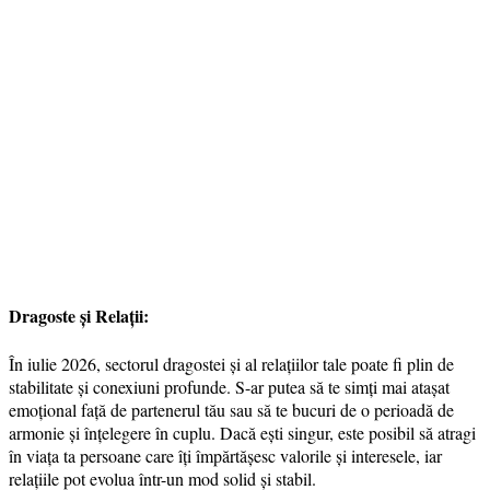
Dragoste și Relații:
În iulie 2026, sectorul dragostei și al relațiilor tale poate fi plin de
stabilitate și conexiuni profunde. S-ar putea să te simți mai atașat
emoțional față de partenerul tău sau să te bucuri de o perioadă de
armonie și înțelegere în cuplu. Dacă ești singur, este posibil să atragi
în viața ta persoane care îți împărtășesc valorile și interesele, iar
relațiile pot evolua într-un mod solid și stabil.