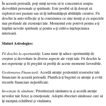
În această perioadă, poți simți nevoia să te concentrezi asupra
dezvoltării personale și spirituale. Este posibil să îți dorești să
explorezi noi pasiuni sau să îți îmbunătățești abilitățile creative. Fii
deschis la auto-reflecție și la conexiunea cu sine însuți și cu aspectele
mai profunde ale existenței tale. Momentul este potrivit pentru a-ți
împlini nevoile spirituale și pentru a-ți cultiva înțelepciunea
interioară.
Sfaturi Astrologice:
Fii deschis la oportunități:
Luna iunie îți aduce oportunități de
creștere și dezvoltare în diverse aspecte ale vieții tale. Fii deschis la
noi experiențe și fii pregătit să profiți de aceste momente favorabile.
Gestionarea Financiară:
Acordă atenție gestionării resurselor tale
financiare în această perioadă. Planifică-ți bugetul cu atenție și evită
riscurile financiare nejustificate.
Investește în sănătate:
Prioritizează sănătatea ta și acordă atenție
nevoilor tale fizice și emoționale. Adoptă obiceiuri sănătoase care să
îți mențină echilibrul și vitalitatea.