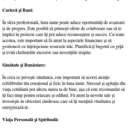
Carieră și Bani:
În sfera profesională, luna iunie poate aduce oportunități de avansare
și de progres. Este posibil să primești oferte de colaborare sau să te
implici în proiecte care îți pot aduce recunoaștere și succes. Cu toate
acestea, este important să fii atent la aspectele financiare și să
gestionezi cu înțelepciune resursele tale. Planifică-ți bugetul cu grijă
și evită cheltuielile excesive sau investițiile risipite.
Sănătate și Bunăstare:
În ceea ce privește sănătatea, este important să acorzi atenție
echilibrului tău emoțional și fizic în luna iunie. Stressul și agitația din
viața cotidiană pot afecta starea ta de bine, așa că este recomandat să
îți faci timp pentru relaxare și odihnă. Fii atent la nevoile tale și
investește în obiceiuri sănătoase care să îți mențină vitalitatea și
energizează-te.
Viața Personală și Spirituală: