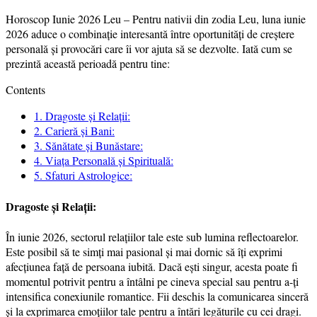
Horoscop Iunie 2026 Leu – Pentru nativii din zodia Leu, luna iunie
2026 aduce o combinație interesantă între oportunități de creștere
personală și provocări care îi vor ajuta să se dezvolte. Iată cum se
prezintă această perioadă pentru tine:
Contents
1.
Dragoste și Relații:
2.
Carieră și Bani:
3.
Sănătate și Bunăstare:
4.
Viața Personală și Spirituală:
5.
Sfaturi Astrologice:
Dragoste și Relații:
În iunie 2026, sectorul relațiilor tale este sub lumina reflectoarelor.
Este posibil să te simți mai pasional și mai dornic să îți exprimi
afecțiunea față de persoana iubită. Dacă ești singur, acesta poate fi
momentul potrivit pentru a întâlni pe cineva special sau pentru a-ți
intensifica conexiunile romantice. Fii deschis la comunicarea sinceră
și la exprimarea emoțiilor tale pentru a întări legăturile cu cei dragi.