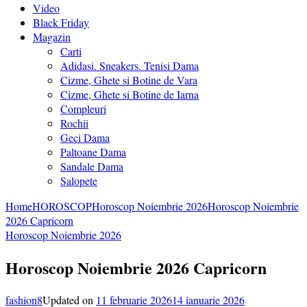
Video
Black Friday
Magazin
Carti
Adidasi. Sneakers. Tenisi Dama
Cizme, Ghete si Botine de Vara
Cizme, Ghete si Botine de Iarna
Compleuri
Rochii
Geci Dama
Paltoane Dama
Sandale Dama
Salopete
Home
HOROSCOP
Horoscop Noiembrie 2026
Horoscop Noiembrie
2026 Capricorn
Horoscop Noiembrie 2026
Horoscop Noiembrie 2026 Capricorn
fashion8
Updated on
11 februarie 2026
14 ianuarie 2026