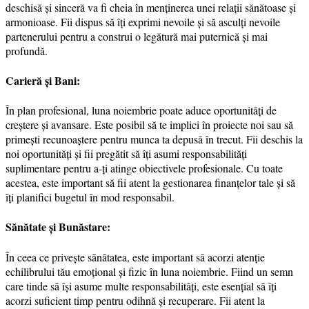
deschisă și sinceră va fi cheia în menținerea unei relații sănătoase și
armonioase. Fii dispus să îți exprimi nevoile și să asculți nevoile
partenerului pentru a construi o legătură mai puternică și mai
profundă.
Carieră și Bani:
În plan profesional, luna noiembrie poate aduce oportunități de
creștere și avansare. Este posibil să te implici în proiecte noi sau să
primești recunoaștere pentru munca ta depusă în trecut. Fii deschis la
noi oportunități și fii pregătit să îți asumi responsabilități
suplimentare pentru a-ți atinge obiectivele profesionale. Cu toate
acestea, este important să fii atent la gestionarea finanțelor tale și să
îți planifici bugetul în mod responsabil.
Sănătate și Bunăstare:
În ceea ce privește sănătatea, este important să acorzi atenție
echilibrului tău emoțional și fizic în luna noiembrie. Fiind un semn
care tinde să își asume multe responsabilități, este esențial să îți
acorzi suficient timp pentru odihnă și recuperare. Fii atent la