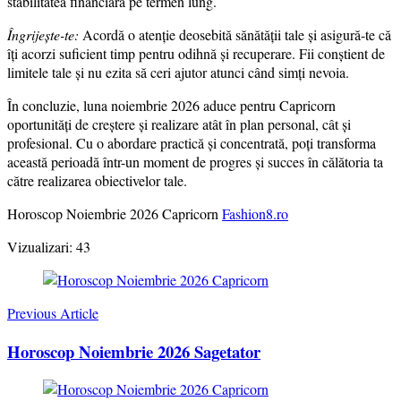
stabilitatea financiară pe termen lung.
Îngrijește-te:
Acordă o atenție deosebită sănătății tale și asigură-te că
îți acorzi suficient timp pentru odihnă și recuperare. Fii conștient de
limitele tale și nu ezita să ceri ajutor atunci când simți nevoia.
În concluzie, luna noiembrie 2026 aduce pentru Capricorn
oportunități de creștere și realizare atât în plan personal, cât și
profesional. Cu o abordare practică și concentrată, poți transforma
această perioadă într-un moment de progres și succes în călătoria ta
către realizarea obiectivelor tale.
Horoscop Noiembrie 2026 Capricorn
Fashion8.ro
Vizualizari:
43
Post
Navigation
Previous Article
Horoscop Noiembrie 2026 Sagetator