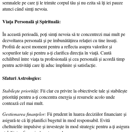
semnalele pe care ți le trimite corpul tău și nu ezita să îți iei pauze
atunci când simți nevoia.
Viața Personală și Spirituală:
În această perioadă, poți simți nevoia să te concentrezi mai mult pe
dezvoltarea personală și pe îmbunătățirea relației cu tine însuți.
Profită de acest moment pentru a reflecta asupra valorilor și
scopurilor tale și pentru a-ți clarifica direcția în viață. Caută
echilibrul între viața ta profesională și cea personală și acordă timp
pentru activități care îți aduc împlinire și satisfacție.
Sfaturi Astrologice:
Stabilește priorități:
Fii clar cu privire la obiectivele tale și stabilește
priorități pentru a-ți concentra energia și resursele acolo unde
contează cel mai mult.
Gestionarea finanțelor:
Fii prudent în luarea deciziilor financiare și
asigură-te că îți planifici bugetul în mod responsabil. Evită
cheltuielile impulsive și investește în mod strategic pentru a-ți asigura