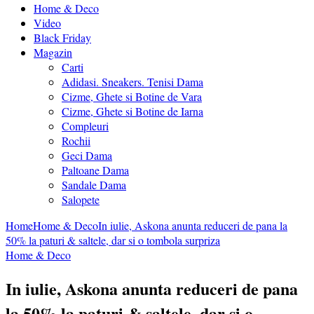
Home & Deco
Video
Black Friday
Magazin
Carti
Adidasi. Sneakers. Tenisi Dama
Cizme, Ghete si Botine de Vara
Cizme, Ghete si Botine de Iarna
Compleuri
Rochii
Geci Dama
Paltoane Dama
Sandale Dama
Salopete
Home
Home & Deco
In iulie, Askona anunta reduceri de pana la
50% la paturi & saltele, dar si o tombola surpriza
Home & Deco
In iulie, Askona anunta reduceri de pana
la 50% la paturi & saltele, dar si o