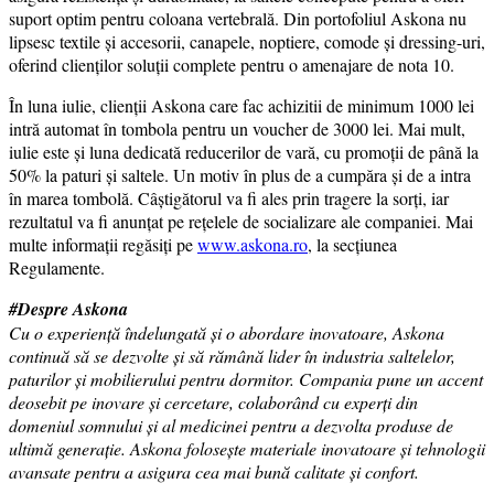
suport optim pentru coloana vertebrală. Din portofoliul Askona nu
lipsesc textile și accesorii, canapele, noptiere, comode și dressing-uri,
oferind clienților soluții complete pentru o amenajare de nota 10.
În luna iulie, clienții Askona care fac achizitii de minimum 1000 lei
intră automat în tombola pentru un voucher de 3000 lei. Mai mult,
iulie este și luna dedicată reducerilor de vară, cu promoții de până la
50% la paturi și saltele. Un motiv în plus de a cumpăra și de a intra
în marea tombolă. Câștigătorul va fi ales prin tragere la sorți, iar
rezultatul va fi anunțat pe rețelele de socializare ale companiei. Mai
multe informații regăsiți pe
www.askona.ro
, la secțiunea
Regulamente.
#Despre Askona
Cu o experiență îndelungată și o abordare inovatoare, Askona
continuă să se dezvolte și să rămână lider în industria saltelelor,
paturilor și mobilierului pentru dormitor. Compania pune un accent
deosebit pe inovare și cercetare, colaborând cu experți din
domeniul somnului și al medicinei pentru a dezvolta produse de
ultimă generație. Askona folosește materiale inovatoare și tehnologii
avansate pentru a asigura cea mai bună calitate și confort.