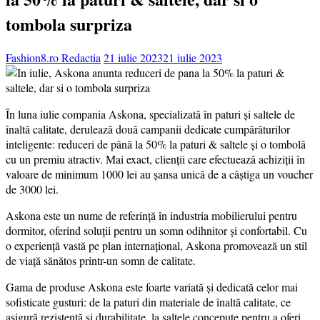
tombola surpriza
Fashion8.ro Redactia
21 iulie 2023
21 iulie 2023
În luna iulie compania Askona, specializată în paturi și saltele de
înaltă calitate, derulează două campanii dedicate cumpărăturilor
inteligente: reduceri de până la 50% la paturi & saltele și o tombolă
cu un premiu atractiv.
Mai exact, clienții care efectuează achiziții în
valoare de minimum 1000 lei au șansa unică de a câștiga un voucher
de 3000 lei.
Askona este un nume de referință în industria mobilierului pentru
dormitor, oferind soluții pentru un somn odihnitor și confortabil. Cu
o experiență vastă pe plan internațional, Askona promovează un stil
de viață sănătos printr-un somn de calitate.
Gama de produse Askona este foarte variată și dedicată celor mai
sofisticate gusturi: de la paturi din materiale de înaltă calitate, ce
asigură rezistență și durabilitate, la saltele concepute pentru a oferi