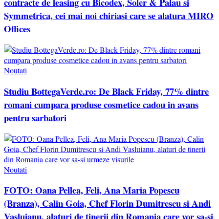
contracte de leasing cu Bicodex, Soler & Palau si
Symmetrica, cei mai noi chiriasi care se alatura MIRO
Offices
Noutati
Studiu BottegaVerde.ro: De Black Friday, 77% dintre
romani cumpara produse cosmetice cadou in avans
pentru sarbatori
Noutati
FOTO: Oana Pellea, Feli, Ana Maria Popescu
(Branza), Calin Goia, Chef Florin Dumitrescu si Andi
Vasluianu, alaturi de tinerii din Romania care vor sa-si