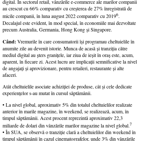
digital. În sectorul retail, vânzările e-commerce ale marilor companii
au crescut cu 66% comparativ cu creșterea de 27% înregistrată de
6
micile companii, în luna august 2022 comparativ cu 2019
.
Decalajul este evident, în mod special, în economiile mai dezvoltate
precum Australia, Germania, Hong Kong și Singapore.
Când:
Vremurile în care consumatorii își programau cheltuielile în
anumite zile au devenit istorie. Munca de acasă și tranziția către
mediul digital au șters granițele, iar ziua de ieșit în oraș este, acum,
aparent, în fiecare zi. Acest lucru are implicații semnificative la nivel
de angajați și aprovizionare, pentru retaileri, restaurante și alte
afaceri.
Atât cheltuielile asociate achiziției de produse, cât și cele dedicate
experiențelor s-au mutat în cursul săptămânii.
• La nivel global, aproximativ 5% din totalul cheltuielilor realizate
anterior în marile magazine, în weekend, se realizează, acum, în
timpul săptămânii. Acest procent reprezintă aproximativ 22,3
7
miliarde de dolari din vânzările marilor magazine la nivel global.
• În SUA, se observă o tranziție clară a cheltuielilor din weekend în
timpul săptămânii în cazul cinematografelor, unde 3% din vânzările