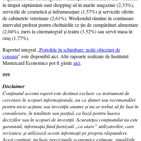
în timpul săptămânii sunt shopping-ul în marile magazine (2,33%),
serviciile de cosmetică și înfrumusețare (1,57%) și serviciile oferite
de cabinetele veterinare (2,61%). Weekendul rămâne în continuare
intervalul preferat pentru cheltuielile ce țin de cumpărături alimentare
(2,04%), mers la cinematograf și teatru (3.52%) sau servit masa în
oraș (1,77%).
Raportul integral „
Portofele în schimbare: noile obiceiuri de
consum
” este disponibil aici. Alte rapoarte realizate de Institutul
Mastercard Economics pot fi găsite
aici
.
###
Disclaimer
Conținutul acestui raport este destinat exclusiv ca instrument de
cercetare în scopuri informaționale, nu ca sfaturi sau recomandări
pentru nicio acțiune sau investiție anume și nu ar trebui să fie luat în
considerare, în totalitate sau parțial, ca bază pentru luarea
deciziilor sau în scopuri de investiții. Acuratețea conținutului nu este
garantată, informația fiind furnizată „ca atare” utilizatorilor, care
revizuiesc și utilizează aceste informații pe propria răspundere.
Acest conținut, inclusiv previziunile economice estimate, simulările