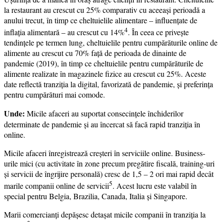
la restaurant au crescut cu 25% comparativ cu aceeași perioadă a
anului trecut, în timp ce cheltuielile alimentare – influențate de
4
inflația alimentară – au crescut cu 14%
. În ceea ce privește
tendințele pe termen lung, cheltuielile pentru cumpărăturile online de
alimente au crescut cu 70% față de perioada de dinainte de
pandemie (2019), în timp ce cheltuielile pentru cumpărăturile de
alimente realizate în magazinele fizice au crescut cu 25%. Aceste
date reflectă tranziția la digital, favorizată de pandemie, și preferința
pentru cumpărături mai comode.
Unde:
Micile afaceri au suportat consecințele închiderilor
determinate de pandemie și au încercat să facă rapid tranziția în
online.
Micile afaceri înregistrează creșteri în serviciile online. Business-
urile mici (cu activitate în zone precum pregătire fiscală, training-uri
și servicii de îngrijire personală) cresc de 1,5 – 2 ori mai rapid decât
5
marile companii online de servicii
. Acest lucru este valabil în
special pentru Belgia, Brazilia, Canada, Italia și Singapore.
Marii comercianți depășesc detașat micile companii în tranziția la