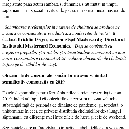
înregistrate până acum sâmbăta și duminica s-au mutat în timpul
săptămânii – în special în zilele de joi, și, într-o mai mică măsură, de
luni.
„Schimbarea preferințelor în materie de cheltuieli se produce pe
măsură ce consumatorii se adaptează noului ritm de viață”,
a
Bricklin Dwyer, economist-şef Mastercard şi Directorul
declarat
Institutului Mastercard Economics.
„Deși se confruntă cu
creșterea prețurilor și a ratelor și o incertitudine economică tot mai
mare, consumatorii continuă să își evalueze obiceiurile de cheltuieli,
în funcție de stilul lor de viață.”
Obiceiurile de consum ale românilor nu s-au schimbat
semnificativ comparativ cu 2019
Datele disponibile pentru România reflectă mici creșteri față de anul
2019, indicând faptul că obiceiurile de consum nu s-au schimbat
substanțial față de perioada de dinainte de pandemie, și, totodată, o
uniformitate în ceea ce privește distribuția cheltuielilor de-a lungul
săptămânii, cu diferențe mici între zilele de lucru și cele de weekend.
Segmentele care au înregistrat o tranziție a cheltuielilor din weekend