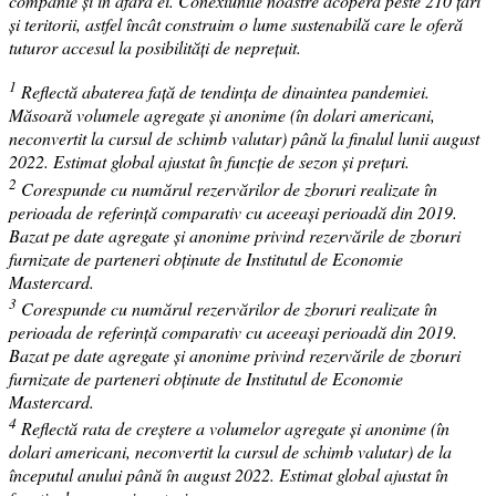
companie și în afara ei. Conexiunile noastre acoperă peste 210 țări
și teritorii, astfel încât construim o lume sustenabilă care le oferă
tuturor accesul la posibilități de neprețuit.
1
Reflectă abaterea față de tendința de dinaintea pandemiei.
Măsoară volumele agregate și anonime (în dolari americani,
neconvertit la cursul de schimb valutar) până la finalul lunii august
2022. Estimat global ajustat în funcție de sezon și prețuri.
2
Corespunde cu numărul rezervărilor de zboruri realizate în
perioada de referință comparativ cu aceeași perioadă din 2019.
Bazat pe date agregate și anonime privind rezervările de zboruri
furnizate de parteneri obținute de Institutul de Economie
Mastercard.
3
Corespunde cu numărul rezervărilor de zboruri realizate în
perioada de referință comparativ cu aceeași perioadă din 2019.
Bazat pe date agregate și anonime privind rezervările de zboruri
furnizate de parteneri obținute de Institutul de Economie
Mastercard.
4
Reflectă rata de creștere a volumelor agregate și anonime (în
dolari americani, neconvertit la cursul de schimb valutar) de la
începutul anului până în august 2022. Estimat global ajustat în