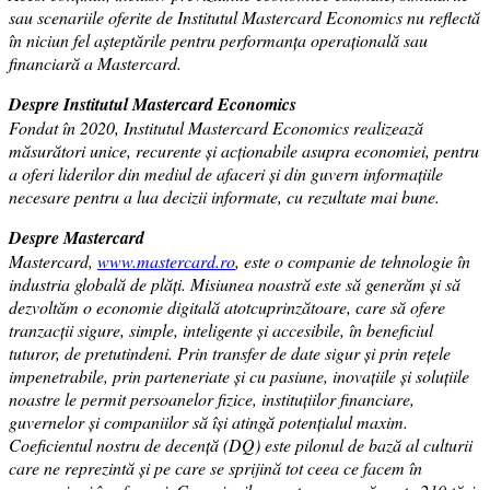
sau scenariile oferite de Institutul Mastercard Economics nu reflectă
în niciun fel așteptările pentru performanța operațională sau
financiară a Mastercard.
Despre Institutul Mastercard Economics
Fondat în 2020, Institutul Mastercard Economics realizează
măsurători unice, recurente și acționabile asupra economiei, pentru
a oferi liderilor din mediul de afaceri și din guvern informațiile
necesare pentru a lua decizii informate, cu rezultate mai bune.
Despre Mastercard
Mastercard,
www.mastercard.ro
, este o companie de tehnologie în
industria globală de plăți. Misiunea noastră este să generăm și să
dezvoltăm o economie digitală atotcuprinzătoare, care să ofere
tranzacții sigure, simple, inteligente și accesibile, în beneficiul
tuturor, de pretutindeni. Prin transfer de date sigur și prin rețele
impenetrabile, prin parteneriate și cu pasiune, inovațiile și soluțiile
noastre le permit persoanelor fizice, instituțiilor financiare,
guvernelor și companiilor să își atingă potențialul maxim.
Coeficientul nostru de decență (DQ) este pilonul de bază al culturii
care ne reprezintă și pe care se sprijină tot ceea ce facem în