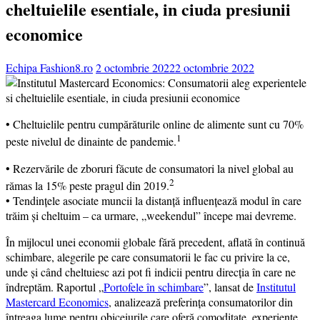
cheltuielile esentiale, in ciuda presiunii
economice
Echipa Fashion8.ro
2 octombrie 2022
2 octombrie 2022
• Cheltuielile pentru cumpărăturile online de alimente sunt cu 70%
1
peste nivelul de dinainte de pandemie.
• Rezervările de zboruri făcute de consumatori la nivel global au
2
rămas la 15% peste pragul din 2019.
• Tendințele asociate muncii la distanță influențează modul în care
trăim și cheltuim – ca urmare, „weekendul” începe mai devreme.
În mijlocul unei economii globale fără precedent, aflată în continuă
schimbare, alegerile pe care consumatorii le fac cu privire la ce,
unde și când cheltuiesc azi pot fi indicii pentru direcția în care ne
îndreptăm. Raportul „
Portofele în schimbare
”, lansat de
Institutul
Mastercard Economics
, analizează preferința consumatorilor din
întreaga lume pentru obiceiurile care oferă comoditate, experiențe