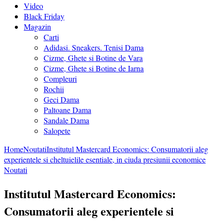
Video
Black Friday
Magazin
Carti
Adidasi. Sneakers. Tenisi Dama
Cizme, Ghete si Botine de Vara
Cizme, Ghete si Botine de Iarna
Compleuri
Rochii
Geci Dama
Paltoane Dama
Sandale Dama
Salopete
Home
Noutati
Institutul Mastercard Economics: Consumatorii aleg
experientele si cheltuielile esentiale, in ciuda presiunii economice
Noutati
Institutul Mastercard Economics:
Consumatorii aleg experientele si