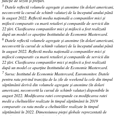
funcție de sezon și prețuri.
5
Datele reflectă volumele agregate și anonime (în dolari americani,
neconvertit la cursul de schimb valutar) de la începutul anului până
în august 2022. Reflectă media națională a companiilor mici și
mijlocii comparativ cu marii retaileri și companiile de servicii din
22 țări. Clasificarea companiilor mici și mijlocii a fost realizată
după un model ce aparține Institutului de Economie Mastercard.
6
Datele reflectă volumele agregate și anonime (în dolari americani,
neconvertit la cursul de schimb valutar) de la începutul anului până
în august 2022. Reflectă media națională a companiilor mici și
mijlocii comparativ cu marii retaileri și companiile de servicii din
22 țări. Clasificarea companiilor mici și mijlocii a fost realizată
după un model ce aparține Institutului de Economie Mastercard.
7
Sursa: Institutul de Economie Mastercard, Euromonitor. Datele
pentru rata privind tranziția de la zile de weekend la cele din timpul
săptămânii derivă din volumele agregate și anonime (în dolari
americani, neconvertit la cursul de schimb valutar) disponibile în
august 2022. Modificarea ratei corespunde cu modificarea ratei
medii a cheltuielilor realizate în timpul săptămânii în 2019
comparativ cu rata medie a cheltuielilor realizate în timpul
săptămânii în 2022. Dimensiunea pieței globale reprezentată de