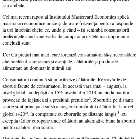
sau ambele.
Cel mai recent raport al Institutului Mastercard Economics aplică
măsurători economice unice și de mare frecvență pentru a răspunde
la trei întrebări cheie: ce, unde și când – își schimbă consumatorii
preferințele când vine vorba de cumpărături. Cele mai importante
concluzii sunt:
Ce:
Cu prețuri mai mari, care forțează consumatorii să-și reconsidere
cheltuielile discreționare și esențiale, călătoriile și produsele
alimentare au dominat în ultimii ani.
Consumatorii continuă să prioritizeze călătoriile. Rezervările de
zboruri făcute de consumatori, în această vară (mai – august), la
nivel global, au depășit cu 15% nivelul din 2019, în ciuda marilor
2
provocări de logistică și a presiunii prețurilor
. Zborurile pe distanțe
scurte sunt principala sursă a creșterii numărului călătoriilor la nivel
3
global (+20% în comparație cu zborurile pe distanțe lungi)
, cu
excepția țărilor europene unde călătorii au alternative bune la zboruri
pentru călătorii mai scurte.
Ușurința de a mânca în oraș atrage clienții în restaurant. Cheltuielile