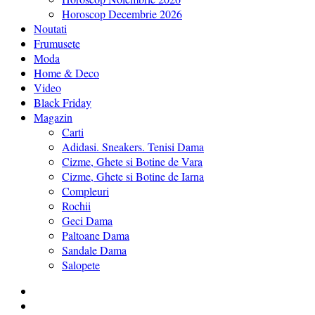
Horoscop Decembrie 2026
Noutati
Frumusete
Moda
Home & Deco
Video
Black Friday
Magazin
Carti
Adidasi. Sneakers. Tenisi Dama
Cizme, Ghete si Botine de Vara
Cizme, Ghete si Botine de Iarna
Compleuri
Rochii
Geci Dama
Paltoane Dama
Sandale Dama
Salopete