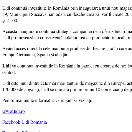
Lidl continuă investiţiile în România prin inaugurarea unui nou magaz
59, Municipiul Suceava, iar, odată cu deschiderea sa, vor fi create 20 d
și 21:00.
Această inaugurare continuă strategia companiei de a oferi zilnic români
Lidl promovează cu consecvență colaborarea cu producătorii locali, mul
Având acces direct la cele mai bune produse din fiecare țară în care act
Franța, Germania, Spania şi alte ţări.
Lidl
va continua investiţiile în România în paralel cu crearea de noi loc
central.
Lidl este unul dintre cele mai mari lanţuri de magazine din Europa, a
170.000 de angajați, Lidl se numără printre primii 10 comercianți de p
Pentru mai multe informații, vă rugăm să vizitați:
www.lidl.ro
Facebook Lidl Romania