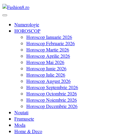
Revista Fashion8.ro locul unde gasesti ce e nou: horoscop, evenimente
Fashion8.ro ❤️
Numerologie
HOROSCOP
Horoscop Ianuarie 2026
Horoscop Februarie 2026
Horoscop Martie 2026
Horoscop Aprilie 2026
Horoscop Mai 2026
Horoscop Iunie 2026
Horoscop Iulie 2026
Horoscop August 2026
Horoscop Septembrie 2026
Horoscop Octombrie 2026
Horoscop Noiembrie 2026
Horoscop Decembrie 2026
Noutati
Frumusete
Moda
Home & Deco