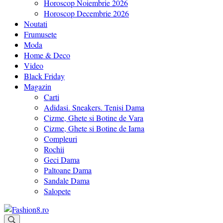
Horoscop Noiembrie 2026
Horoscop Decembrie 2026
Noutati
Frumusete
Moda
Home & Deco
Video
Black Friday
Magazin
Carti
Adidasi. Sneakers. Tenisi Dama
Cizme, Ghete si Botine de Vara
Cizme, Ghete si Botine de Iarna
Compleuri
Rochii
Geci Dama
Paltoane Dama
Sandale Dama
Salopete