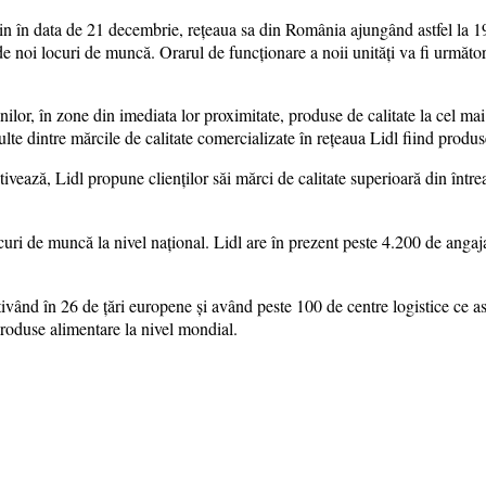
in în data de 21 decembrie, reţeaua sa din România ajungând astfel la 
e noi locuri de muncă. Orarul de funcționare a noii unități va fi următor
lor, în zone din imediata lor proximitate, produse de calitate la cel mai b
te dintre mărcile de calitate comercializate în reţeaua Lidl fiind produ
ivează, Lidl propune clienților săi mărci de calitate superioară din într
uri de muncă la nivel național. Lidl are în prezent peste 4.200 de angajaț
ctivând în 26 de țări europene şi având peste 100 de centre logistice c
roduse alimentare la nivel mondial.