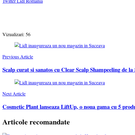
Twitter Lidl Romania
Vizualizari:
56
Post
Navigation
Previous Article
Scalp curat si sanatos cu Clear Scalp Shampeeling de la
Next Article
Cosmetic Plant lanseaza LiftUp, o noua gama cu 5 produse
Articole recomandate