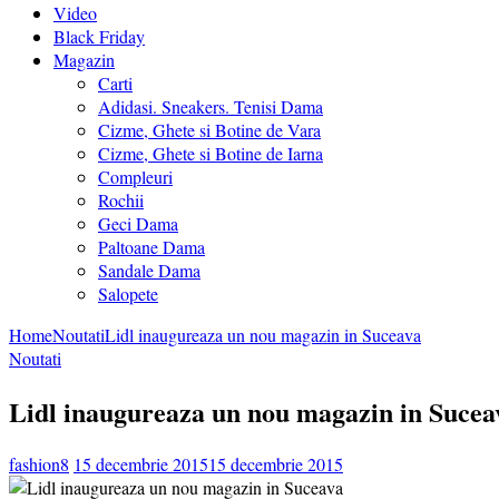
Video
Black Friday
Magazin
Carti
Adidasi. Sneakers. Tenisi Dama
Cizme, Ghete si Botine de Vara
Cizme, Ghete si Botine de Iarna
Compleuri
Rochii
Geci Dama
Paltoane Dama
Sandale Dama
Salopete
Home
Noutati
Lidl inaugureaza un nou magazin in Suceava
Noutati
Lidl inaugureaza un nou magazin in Sucea
fashion8
15 decembrie 2015
15 decembrie 2015