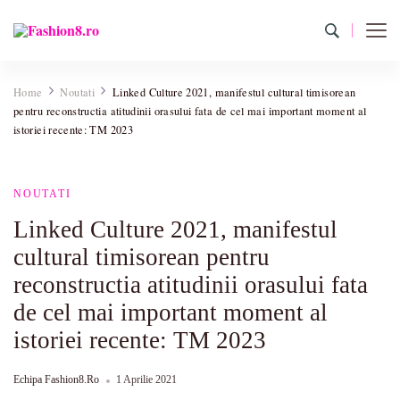
Fashion8.ro ❤️
Revista Fashion8.ro locul unde gasesti ce e nou: horoscop,
evenimente, haine, incaltaminte, coafuri, tunsori, desene de colorat,
Home
Noutati
Linked Culture 2021, manifestul cultural timisorean
poze cu modele de manichiuri!❤️
pentru reconstructia atitudinii orasului fata de cel mai important moment al
istoriei recente: TM 2023
NOUTATI
Linked Culture 2021, manifestul
cultural timisorean pentru
reconstructia atitudinii orasului fata
de cel mai important moment al
istoriei recente: TM 2023
Echipa Fashion8.ro
1 Aprilie 2021