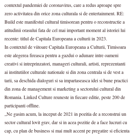
contextul pandemiei de coronavirus, care a redus aproape spre
zero activitatea din orice zona culturala si de entertainment. RE:
Build este manifestul cultural timisorean pentru o reconstructie a
atitudinii orasului fata de cel mai important moment al istoriei lui
recente: titlul de Capitala Europeana a culturii in 2023.
In contextul de viitoare Capitala Europeana a Culturii, Timisoara
este alegerea fireasca pentru a gazdui o adunare intre oameni
creativi si intreprinzatori, manageri culturali, artisti, reprezentanti
ai institutiilor culturale nationale si din zona centrala si de vest a
tarii, sa deschida dialoguri si sa impartaseasca idei si bune practici
din zona de management si marketing a sectorului cultural din
Romania. Linked Culture reuneste in fiecare editie, peste 200 de
participanti offline.
„Ne gasim acum, la inceput de 2021 in pozitia de a reconstrui un
sector cultural lovit grav, dar si in acea pozitie de a face lucruri cu
cap, cu plan de business si mai mult accent pe pregatire si eficienta