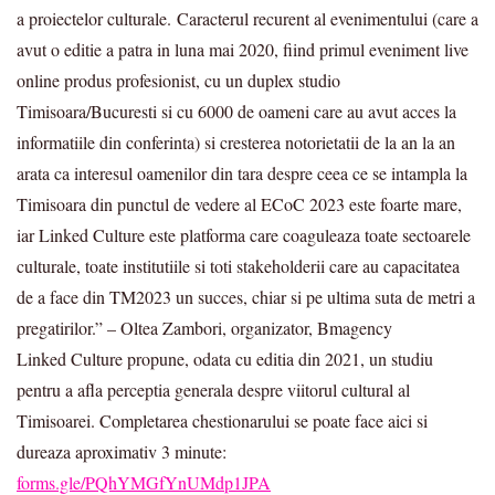
a proiectelor culturale. Caracterul recurent al evenimentului (care a
avut o editie a patra in luna mai 2020, fiind primul eveniment live
online produs profesionist, cu un duplex studio
Timisoara/Bucuresti si cu 6000 de oameni care au avut acces la
informatiile din conferinta) si cresterea notorietatii de la an la an
arata ca interesul oamenilor din tara despre ceea ce se intampla la
Timisoara din punctul de vedere al ECoC 2023 este foarte mare,
iar Linked Culture este platforma care coaguleaza toate sectoarele
culturale, toate institutiile si toti stakeholderii care au capacitatea
de a face din TM2023 un succes, chiar si pe ultima suta de metri a
pregatirilor.” – Oltea Zambori, organizator, Bmagency
Linked Culture propune, odata cu editia din 2021, un studiu
pentru a afla perceptia generala despre viitorul cultural al
Timisoarei. Completarea chestionarului se poate face aici si
dureaza aproximativ 3 minute:
forms.gle/PQhYMGfYnUMdp1JPA