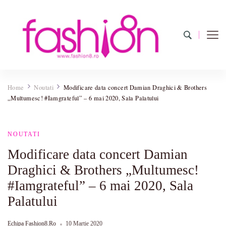
Fashion8.ro
Revista Fashion8.ro locul unde gasesti ce e nou: horoscop,
evenimente, haine, incaltaminte, coafuri, tunsori, desene de colorat,
Home
Noutati
Modificare data concert Damian Draghici & Brothers
poze cu modele de manichiuri!
„Multumesc! #Iamgrateful” – 6 mai 2020, Sala Palatului
NOUTATI
Modificare data concert Damian
Draghici & Brothers „Multumesc!
#Iamgrateful” – 6 mai 2020, Sala
Palatului
Echipa Fashion8.ro
10 Martie 2020