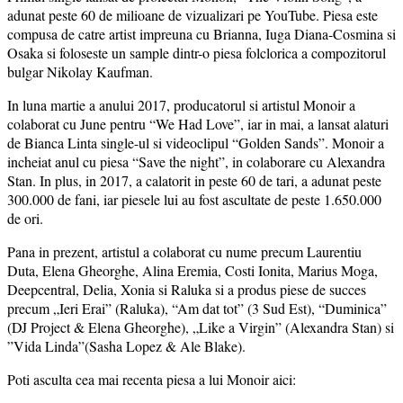
adunat peste 60 de milioane de vizualizari pe YouTube. Piesa este
compusa de catre artist impreuna cu Brianna, Iuga Diana-Cosmina si
Osaka si foloseste un sample dintr-o piesa folclorica a compozitorul
bulgar Nikolay Kaufman.
In luna martie a anului 2017, producatorul si artistul Monoir a
colaborat cu June pentru “We Had Love”, iar in mai, a lansat alaturi
de Bianca Linta single-ul si videoclipul “Golden Sands”. Monoir a
incheiat anul cu piesa “Save the night”, in colaborare cu Alexandra
Stan. In plus, in 2017, a calatorit in peste 60 de tari, a adunat peste
300.000 de fani, iar piesele lui au fost ascultate de peste 1.650.000
de ori.
Pana in prezent, artistul a colaborat cu nume precum Laurentiu
Duta, Elena Gheorghe, Alina Eremia, Costi Ionita, Marius Moga,
Deepcentral, Delia, Xonia si Raluka si a produs piese de succes
precum „Ieri Erai” (Raluka), “Am dat tot” (3 Sud Est), “Duminica”
(DJ Project & Elena Gheorghe), „Like a Virgin” (Alexandra Stan) si
”Vida Linda”(Sasha Lopez & Ale Blake).
Poti asculta cea mai recenta piesa a lui Monoir aici: