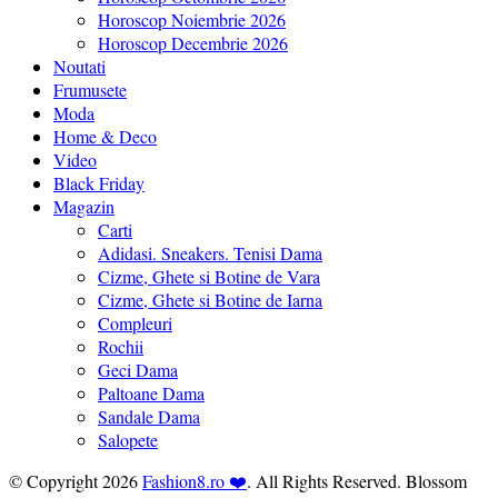
Horoscop Noiembrie 2026
Horoscop Decembrie 2026
Noutati
Frumusete
Moda
Home & Deco
Video
Black Friday
Magazin
Carti
Adidasi. Sneakers. Tenisi Dama
Cizme, Ghete si Botine de Vara
Cizme, Ghete si Botine de Iarna
Compleuri
Rochii
Geci Dama
Paltoane Dama
Sandale Dama
Salopete
© Copyright 2026
Fashion8.ro ❤️
. All Rights Reserved.
Blossom