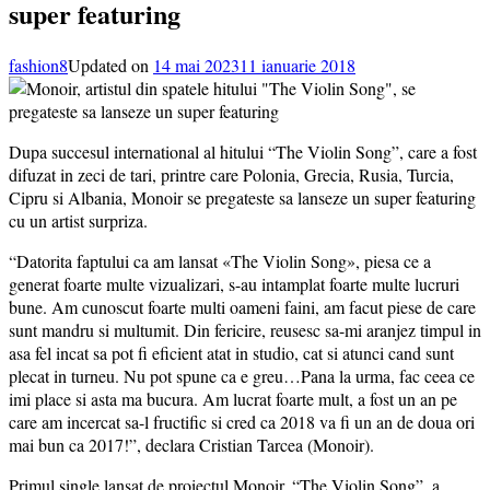
super featuring
fashion8
Updated on
14 mai 2023
11 ianuarie 2018
Dupa succesul international al hitului “The Violin Song”, care a fost
difuzat in zeci de tari, printre care Polonia, Grecia, Rusia, Turcia,
Cipru si Albania, Monoir se pregateste sa lanseze un super featuring
cu un artist surpriza.
“Datorita faptului ca am lansat «The Violin Song», piesa ce a
generat foarte multe vizualizari, s-au intamplat foarte multe lucruri
bune. Am cunoscut foarte multi oameni faini, am facut piese de care
sunt mandru si multumit. Din fericire, reusesc sa-mi aranjez timpul in
asa fel incat sa pot fi eficient atat in studio, cat si atunci cand sunt
plecat in turneu. Nu pot spune ca e greu…Pana la urma, fac ceea ce
imi place si asta ma bucura. Am lucrat foarte mult, a fost un an pe
care am incercat sa-l fructific si cred ca 2018 va fi un an de doua ori
mai bun ca 2017!”, declara Cristian Tarcea (Monoir).
Primul single lansat de proiectul Monoir, “The Violin Song”, a