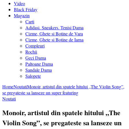
Video
Black Friday
Magazin
Carti
Adidasi. Sneakers. Tenisi Dama
Cizme, Ghete si Botine de Vara
Cizme, Ghete si Botine de Iarna
Compleuri
Rochii
Geci Dama
Paltoane Dama
Sandale Dama
Salopete
Home
Noutati
Monoir, artistul din spatele hitului „The Violin Song”,
se pregateste sa lanseze un super featuring
Noutati
Monoir, artistul din spatele hitului „The
Violin Song”, se pregateste sa lanseze un