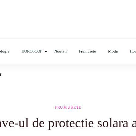
op, evenimente, haine, incaltaminte, coafuri, tunsori, desene de colora
logie
HOROSCOP
Noutati
Frumusete
Moda
Ho
i
FRUMUSETE
e-ul de protectie solara 