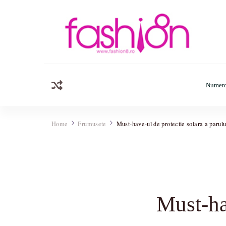
Fashion8.ro
Revista Fashion8.ro locul unde gasesti ce e nou: horosc
Numero
Home
Frumusete
Must-have-ul de protectie solara a parulu
Must-hav