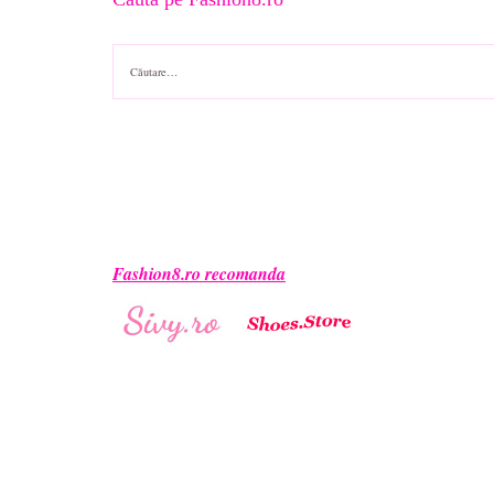
Caută
după:
Fashion8.ro recomanda