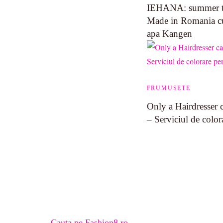
IEHANA: summer ti
Made in Romania cu 
apa Kangen
FRUMUSETE
Only a Hairdresser c
– Serviciul de color
Cauta pe Fashion8.ro