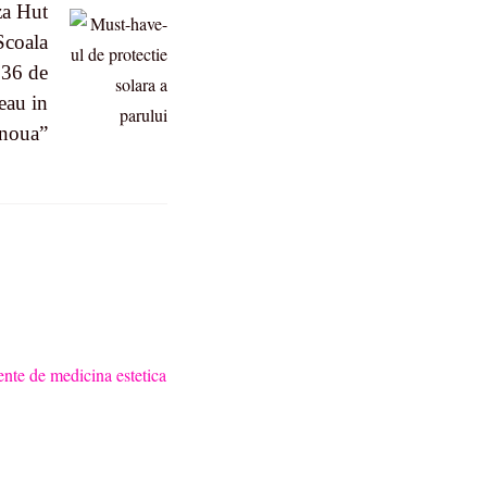
za Hut
Scoala
 36 de
eau in
 noua”