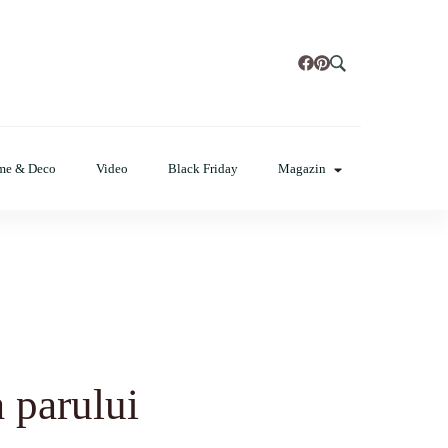
t, poze cu modele de manichiuri!
me & Deco
Video
Black Friday
Magazin
a parului