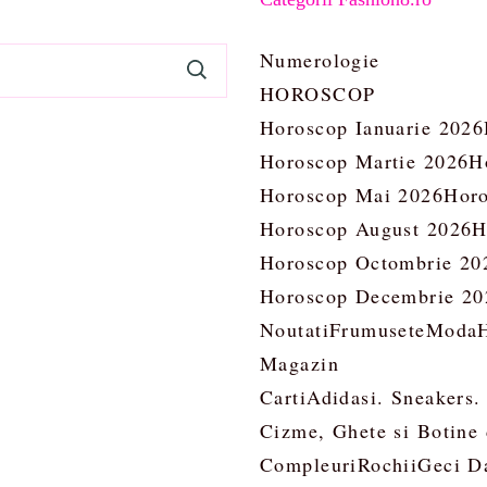
Numerologie
HOROSCOP
Horoscop Ianuarie 2026
Horoscop Martie 2026
H
Horoscop Mai 2026
Horo
Horoscop August 2026
H
Horoscop Octombrie 20
Horoscop Decembrie 20
Noutati
Frumusete
Moda
Magazin
Carti
Adidasi. Sneakers.
Cizme, Ghete si Botine
Compleuri
Rochii
Geci D