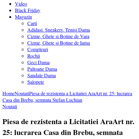
Video
Black Friday
Magazin
Carti
Adidasi. Sneakers. Tenisi Dama
Cizme, Ghete si Botine de Vara
Cizme, Ghete si Botine de Iarna
Compleuri
Rochii
Geci Dama
Paltoane Dama
Sandale Dama
Salopete
Home
Noutati
Piesa de rezistenta a Licitatiei AraArt nr. 25: lucrarea
Casa din Brebu, semnata Stefan Luchian
Noutati
Piesa de rezistenta a Licitatiei AraArt nr.
25: lucrarea Casa din Brebu, semnata