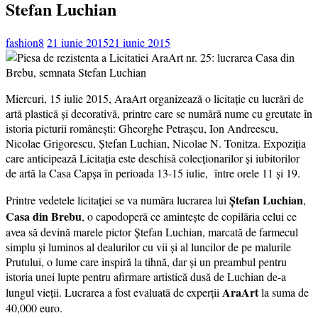
Stefan Luchian
fashion8
21 iunie 2015
21 iunie 2015
Miercuri, 15 iulie 2015, AraArt organizează o licitaţie cu lucrări de
artă plastică şi decorativă, printre care se numără nume cu greutate în
istoria picturii românești: Gheorghe Petrașcu, Ion Andreescu,
Nicolae Grigorescu, Ștefan Luchian, Nicolae N. Tonitza. Expoziția
care anticipează Licitația este deschisă colecționarilor și iubitorilor
de artă la Casa Capșa în perioada 13-15 iulie, între orele 11 și 19.
Ștefan Luchian
Printre vedetele licitației se va număra lucrarea lui
,
Casa din Brebu
, o capodoperă ce amintește de copilăria celui ce
avea să devină marele pictor Ștefan Luchian, marcată de farmecul
simplu și luminos al dealurilor cu vii și al luncilor de pe malurile
Prutului, o lume care inspiră la tihnă, dar și un preambul pentru
istoria unei lupte pentru afirmare artistică dusă de Luchian de-a
AraArt
lungul vieții. Lucrarea a fost evaluată de experții
la suma de
40,000 euro.