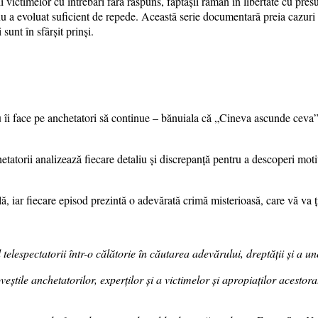
 victimelor cu întrebări fără răspuns, făptașii rămân în libertate cu pres
a nu a evoluat suficient de repede. Această serie documentară preia cazuri 
 sunt în sfârșit prinși.
îi face pe anchetatori să continue – bănuiala că „Cineva ascunde ceva”. 
anchetatorii analizează fiecare detaliu și discrepanță pentru a descoperi m
ă, iar fiecare episod prezintă o adevărată crimă misterioasă, care vă va 
espectatorii într-o călătorie în căutarea adevărului, dreptății și a u
eștile anchetatorilor, experților și a victimelor și apropiaților acestor