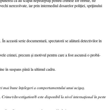
upunerea că au scăpat nepedepsiți pentru crimele lor oribile, fie
vechi nerezolvate, iar prin intermediul dosarelor poliției, sprijinului
În această serie documentară, spectatorii se alătură detectivilor în
otivele crimei, precum și motivul pentru care a fost ascunsă o probă-
ține în suspans până la ultimul cadru.
nei mai bune înțelegeri a comportamentului unui ucigaș.
a. Crime+Investigation® este disponibil la nivel internațional în peste