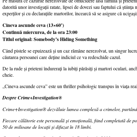
Pe măsură ce cazurile nerezolvate de omucidere lasă familia și prietenii
datorită unor investigații ratate, lipsei de dovezi sau faptului că științ
experților și cu declarațiile martorilor, încearcă să se asigure că ucigașii
Cineva ascunde ceva (13×60’)
Continuă miercurea, de la ora 23:00
Titlul original: Somebody’s Hiding Something
Când pistele se epuizează și un caz rămâne nerezolvat, un singur lucru 
căutarea persoanei care deține indiciul ce va redeschide cazul.
De la rude și prieteni îndurerați la iubiți părăsiți și martori oculari, 
cheie.
„Cineva ascunde ceva” este un thriller psihologic transpus în viața real
Despre Crime+Investigation®
Crime+Investigation® dezvăluie lumea complexă a crimelor, purtând tel
Fiecare călătorie este personală și emoțională, fiind completată de pov
50 de milioane de locații și difuzat în 18 limbi.