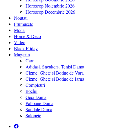
Horoscop Noiembrie 2026
Horoscop Decembrie 2026
Noutati
Frumusete
Moda
Home & Deco
Video
Black Friday
Magazin
Carti
Adidasi. Sneakers. Tenisi Dama
Cizme, Ghete si Botine de Vara
Cizme, Ghete si Botine de Iarna
Compleuri
Rochii
Geci Dama
Paltoane Dama
Sandale Dama
Salopete