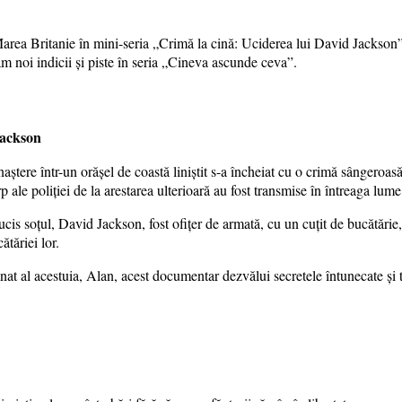
Marea Britanie în mini-seria „Crimă la cină: Uciderea lui David Jackson
ăm noi indicii și piste în seria „Cineva ascunde ceva”.
Jackson
naștere într-un orășel de coastă liniștit s-a încheiat cu o crimă sângeroas
 ale poliției de la arestarea ulterioară au fost transmise în întreaga lume
ucis soțul, David Jackson, fost ofițer de armată, cu un cuțit de bucătărie,
tăriei lor.
inat al acestuia, Alan, acest documentar dezvălui secretele întunecate și t