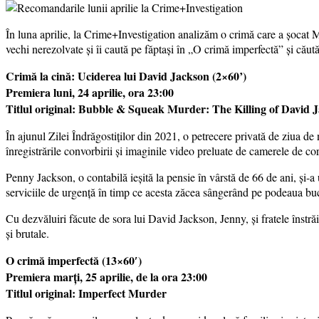
În luna aprilie, la Crime+Investigation analizăm o crimă care a șocat 
vechi nerezolvate și îi caută pe făptași în „O crimă imperfectă” și căut
Crimă la cină: Uciderea lui David Jackson (2×60’)
Premiera luni, 24 aprilie, ora 23:00
Titlul original: Bubble & Squeak Murder: The Killing of David 
În ajunul Zilei Îndrăgostiților din 2021, o petrecere privată de ziua de 
înregistrările convorbirii și imaginile video preluate de camerele de corp
Penny Jackson, o contabilă ieșită la pensie în vârstă de 66 de ani, și-a 
serviciile de urgență în timp ce acesta zăcea sângerând pe podeaua bucă
Cu dezvăluiri făcute de sora lui David Jackson, Jenny, și fratele înstră
și brutale.
O crimă imperfectă (13×60′)
Premiera marți, 25 aprilie, de la ora 23:00
Titlul original: Imperfect Murder