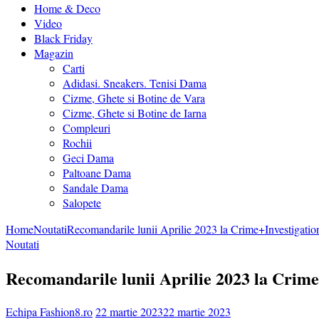
Home & Deco
Video
Black Friday
Magazin
Carti
Adidasi. Sneakers. Tenisi Dama
Cizme, Ghete si Botine de Vara
Cizme, Ghete si Botine de Iarna
Compleuri
Rochii
Geci Dama
Paltoane Dama
Sandale Dama
Salopete
Home
Noutati
Recomandarile lunii Aprilie 2023 la Crime+Investigatio
Noutati
Recomandarile lunii Aprilie 2023 la Crime
Echipa Fashion8.ro
22 martie 2023
22 martie 2023