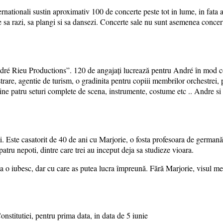
nternationali sustin aproximativ 100 de concerte peste tot in lume, in fata
 sa razi, sa plangi si sa dansezi. Concerte sale nu sunt asemenea concertel
dré Rieu Productions”. 120 de angajați lucrează pentru André în mod co
strare, agentie de turism, o gradinita pentru copiii membrilor orchestrei,
ne patru seturi complete de scena, instrumente, costume etc .. Andre si o
 Este casatorit de 40 de ani cu Marjorie, o fosta profesoara de germană și
tru nepoti, dintre care trei au inceput deja sa studieze vioara.
o iubesc, dar cu care as putea lucra împreună. Fără Marjorie, visul meu 