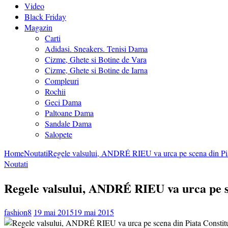
Video
Black Friday
Magazin
Carti
Adidasi. Sneakers. Tenisi Dama
Cizme, Ghete si Botine de Vara
Cizme, Ghete si Botine de Iarna
Compleuri
Rochii
Geci Dama
Paltoane Dama
Sandale Dama
Salopete
Home
Noutati
Regele valsului, ANDRÉ RIEU va urca pe scena din Piata 
Noutati
Regele valsului, ANDRÉ RIEU va urca pe sce
fashion8
19 mai 2015
19 mai 2015