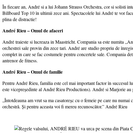
În fiecare an, André si a lui Johann Strauss Orchestra, cor si solisti i
Billboard Top 10 în ultimii zece ani. Spectacolele lui André te vor face
plina de distractie!
André Rieu – Omul de afaceri
André traieste si lucreaza in Maastricht. Compania sa este numita „An
orchestrei sale provin din zece tari. André are studio propriu de înregi
complet in care se fac costumele pentru concertele sale. Compania deti
antrenor de fitness.
André Rieu – Omul de familie
Pentru André Rieu, familia este cel mai important factor în succesul lui.
este vicepreședinte al André Rieu Productions). André si Marjorie au pa
„Întotdeauna am vrut sa ma casatoreșc cu o femeie pe care nu numai ca 
orchestră. Și pentru aceasta voi fi mereu recunoscător.” André Rieu