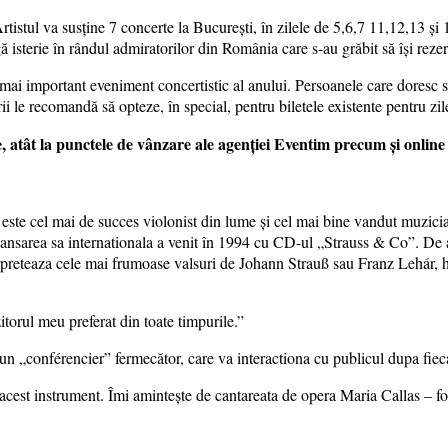
istul va susține 7 concerte la București, în zilele de 5,6,7 11,12,13 și 
gă isterie în rândul admiratorilor din România care s-au grăbit să își reze
l mai important eveniment concertistic al anului. Persoanele care doresc 
ii le recomandă să opteze, în special, pentru biletele existente pentru zi
ie, atât la punctele de vânzare ale agenției Eventim precum și online
este cel mai de succes violonist din lume și cel mai bine vandut muzicia
ansarea sa internationala a venit în 1994 cu CD-ul „Strauss & Co”. De 
rpreteaza cele mai frumoase valsuri de Johann Strauß sau Franz Lehár, hi
orul meu preferat din toate timpurile.”
e un „conférencier” fermecător, care va interactiona cu publicul dupa fiec
acest instrument. Îmi amintește de cantareata de opera Maria Callas – fo