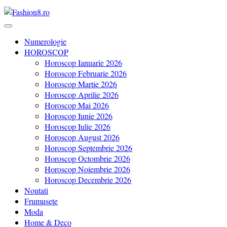
Revista Fashion8.ro locul unde gasesti ce e nou: horoscop, evenimente
Fashion8.ro ❤️
Numerologie
HOROSCOP
Horoscop Ianuarie 2026
Horoscop Februarie 2026
Horoscop Martie 2026
Horoscop Aprilie 2026
Horoscop Mai 2026
Horoscop Iunie 2026
Horoscop Iulie 2026
Horoscop August 2026
Horoscop Septembrie 2026
Horoscop Octombrie 2026
Horoscop Noiembrie 2026
Horoscop Decembrie 2026
Noutati
Frumusete
Moda
Home & Deco