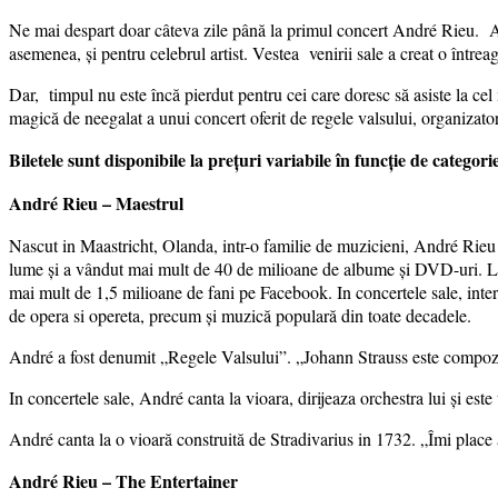
Ne mai despart doar câteva zile până la primul concert André Rieu. Art
asemenea, și pentru celebrul artist. Vestea venirii sale a creat o întrea
Dar, timpul nu este încă pierdut pentru cei care doresc să asiste la ce
magică de neegalat a unui concert oferit de regele valsului, organizator
Biletele sunt disponibile la prețuri variabile în funcție de categor
André Rieu – Maestrul
Nascut in Maastricht, Olanda, intr-o familie de muzicieni, André Rieu 
lume și a vândut mai mult de 40 de milioane de albume și DVD-uri. L
mai mult de 1,5 milioane de fani pe Facebook. In concertele sale, inte
de opera si opereta, precum și muzică populară din toate decadele.
André a fost denumit „Regele Valsului”. „Johann Strauss este compozit
In concertele sale, André canta la vioara, dirijeaza orchestra lui și est
André canta la o vioară construită de Stradivarius in 1732. „Îmi place 
André Rieu – The Entertainer