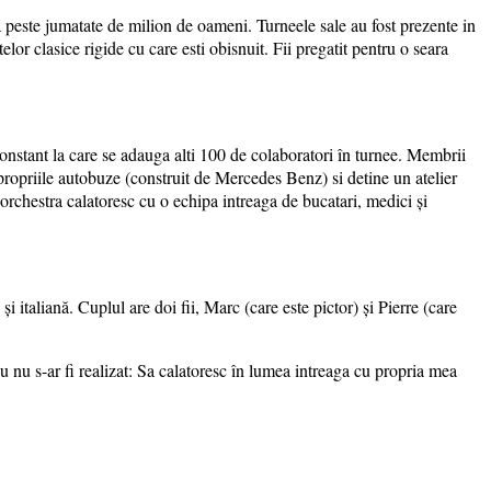
 a peste jumatate de milion de oameni. Turneele sale au fost prezente in
or clasice rigide cu care esti obisnuit. Fii pregatit pentru o seara
nstant la care se adauga alti 100 de colaboratori în turnee. Membrii
 propriile autobuze (construit de Mercedes Benz) si detine un atelier
rchestra calatoresc cu o echipa intreaga de bucatari, medici și
 italiană. Cuplul are doi fii, Marc (care este pictor) și Pierre (care
nu s-ar fi realizat: Sa calatoresc în lumea intreaga cu propria mea