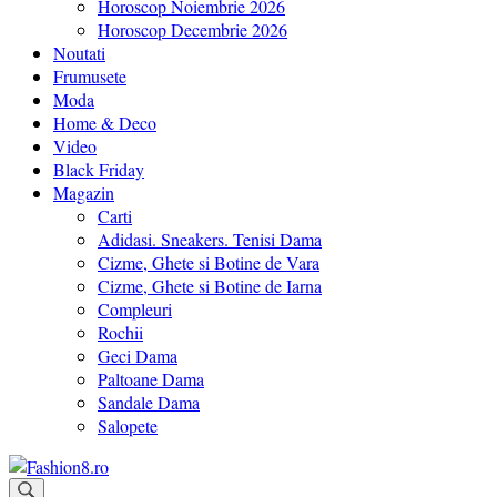
Horoscop Noiembrie 2026
Horoscop Decembrie 2026
Noutati
Frumusete
Moda
Home & Deco
Video
Black Friday
Magazin
Carti
Adidasi. Sneakers. Tenisi Dama
Cizme, Ghete si Botine de Vara
Cizme, Ghete si Botine de Iarna
Compleuri
Rochii
Geci Dama
Paltoane Dama
Sandale Dama
Salopete