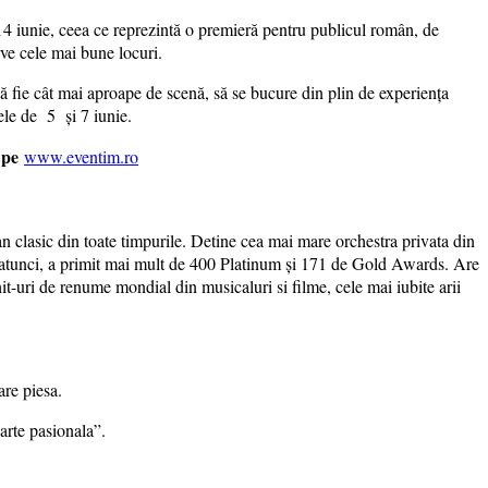
14 iunie, ceea ce reprezintă o premieră pentru publicul român, de
rve cele mai bune locuri.
să fie cât mai aproape de scenă, să se bucure din plin de experiența
lele de 5 și 7 iunie.
 pe
www.eventim.ro
n clasic din toate timpurile. Detine cea mai mare orchestra privata din
atunci, a primit mai mult de 400 Platinum și 171 de Gold Awards. Are
t-uri de renume mondial din musicaluri si filme, cele mai iubite arii
are piesa.
arte pasionala”.