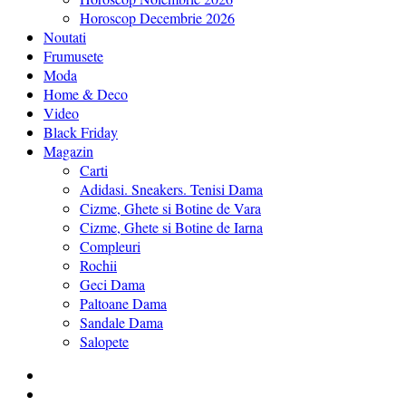
Horoscop Decembrie 2026
Noutati
Frumusete
Moda
Home & Deco
Video
Black Friday
Magazin
Carti
Adidasi. Sneakers. Tenisi Dama
Cizme, Ghete si Botine de Vara
Cizme, Ghete si Botine de Iarna
Compleuri
Rochii
Geci Dama
Paltoane Dama
Sandale Dama
Salopete