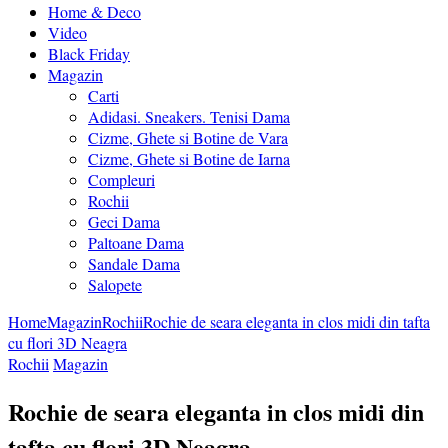
Home & Deco
Video
Black Friday
Magazin
Carti
Adidasi. Sneakers. Tenisi Dama
Cizme, Ghete si Botine de Vara
Cizme, Ghete si Botine de Iarna
Compleuri
Rochii
Geci Dama
Paltoane Dama
Sandale Dama
Salopete
Home
Magazin
Rochii
Rochie de seara eleganta in clos midi din tafta
cu flori 3D Neagra
Rochii
Magazin
Rochie de seara eleganta in clos midi din
tafta cu flori 3D Neagra