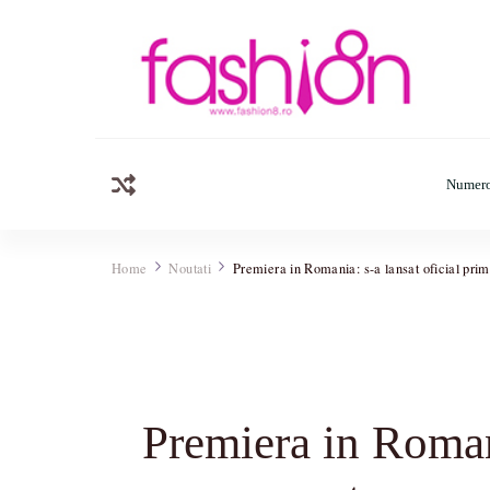
Fashion8.ro
Revista Fashion8.ro locul unde gasesti ce e nou: horosc
Numero
Home
Noutati
Premiera in Romania: s-a lansat oficial prim
Premiera in Romani