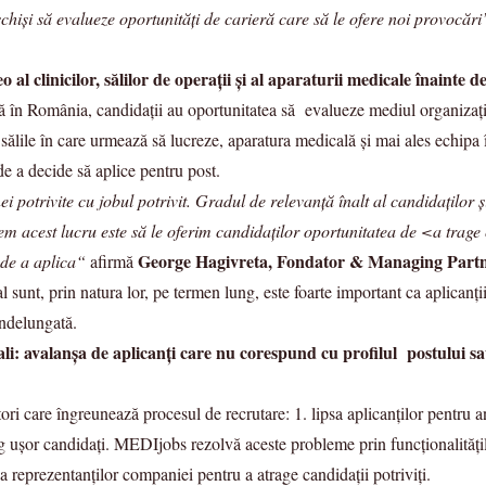
chiși să evalueze oportunități de carieră care să le ofere noi provocări
l clinicilor, sălilor de operații și al aparaturii medicale înainte de
eră în România, candidații au oportunitatea să evalueze mediul organizați
ea sălile în care urmează să lucreze, aparatura medicală și mai ales echipa
e a decide să aplice pentru post.
trivite cu jobul potrivit. Gradul de relevanță înalt al candidaților și 
 acest lucru este să le oferim candidaților oportunitatea de <a trage c
George Hagivreta, Fondator & Managing Par
 de a aplica“
afirmă
unt, prin natura lor, pe termen lung, este foarte important ca aplicanții 
îndelungată.
i: avalanșa de aplicanți care nu corespund cu profilul postului sau
ri care îngreunează procesul de recrutare: 1. lipsa aplicanților pentru an
rag ușor candidați. MEDIjobs rezolvă aceste probleme prin funcționalităț
ea reprezentanților companiei pentru a atrage candidații potriviți.