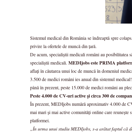
Sistemul medical din România se îndreaptă spre colaps. T
privire la ofertele de muncă din țară.
De acum, specialiștii medicali români au posibilitatea să
MEDIjobs este PRIMA platformă
specialiștii medicali.
aflați în căutarea unui loc de muncă în domeniul medic
3.500 de medici români ies anual din sistemul medical! 
până în prezent, peste 15.000 de medici români au pleca
Peste 4.000 de CV-uri active și circa 300 de compan
În prezent, MEDIjobs numără aproximativ 4.000 de CV-ur
mai mari și mai active comunități online care reunește
platformei.
„În urma unui studiu MEDIjobs, s-a arătat faptul că 