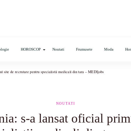
op, evenimente, haine, incaltaminte, coafuri, tunsori, desene de colora
logie
HOROSCOP
Noutati
Frumusete
Moda
Ho
ul site de recrutare pentru specialistii medicali din tara – MEDIjobs
NOUTATI
a: s-a lansat oficial primu