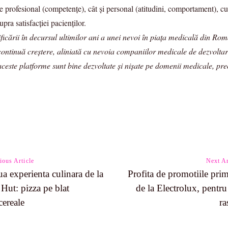
ere profesional (competențe), cât și personal (atitudini, comportament), cu
ra satisfacției pacienților.
icării în decursul ultimilor ani a unei nevoi în piața medicală din Rom
n continuă creștere, aliniată cu nevoia companiilor medicale de dezvolta
 aceste platforme sunt bine dezvoltate și nișate pe domenii medicale, 
ious Article
Next Ar
a experienta culinara de la
Profita de promotiile prim
 Hut: pizza pe blat
de la Electrolux, pentru
n
cereale
ra