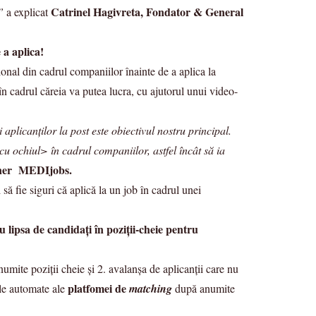
Catrinel Hagivreta, Fondator & General
”
a explicat
 a aplica!
onal din cadrul companiilor înainte de a aplica la
 în cadrul căreia va putea lucra, cu ajutorul unui video-
aplicanților la post este obiectivul nostru principal.
u ochiul> în cadrul companiilor, astfel încât să ia
tner MEDIjobs.
să fie siguri că aplică la un job în cadrul unei
 lipsa de candidați în poziții-cheie pentru
umite poziții cheie și 2. avalanșa de aplicanții care nu
platfomei de
ile automate ale
matching
după anumite