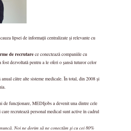
auza lipsei de informații centralizate și relevante cu
orme de recrutare
ce conectează companiile cu
a fost dezvoltată pentru a le oferi o șansă tuturor celor
nual către alte sisteme medicale. În total, din 2008 și
nia.
ni de funcționare, MEDIjobs a devenit una dintre cele
care recrutează personal medical sunt active în cadrul
e muncă. Noi ne dorim să ne conectăm și cu cei 80%