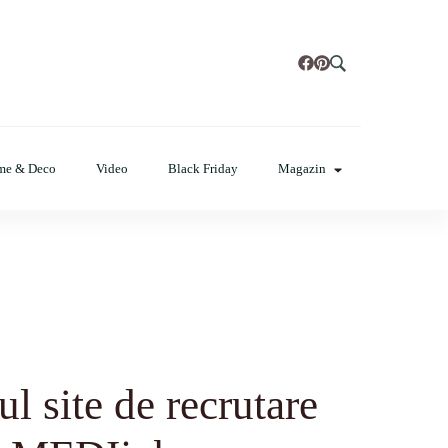
t, poze cu modele de manichiuri!
me & Deco
Video
Black Friday
Magazin
l site de recrutare