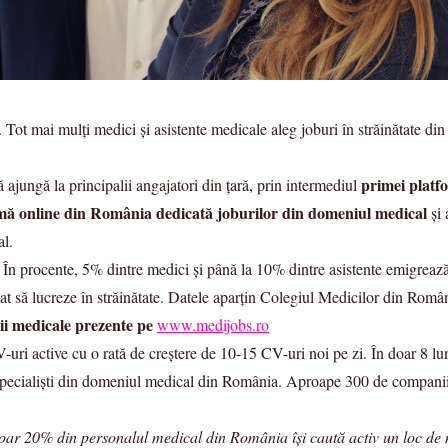
ot mai mulți medici și asistente medicale aleg joburi în străinătate din c
primei platf
 ajungă la principalii angajatori din țară, prin intermediul
 online din România dedicată joburilor din domeniul medical
și 
al.
În procente, 5% dintre medici și până la 10% dintre asistente emigrează a
t să lucreze în străinătate. Datele aparțin Colegiul Medicilor din Româ
ii medicale prezente pe
www.medijobs.ro
i active cu o rată de creștere de 10-15 CV-uri noi pe zi. În doar 8 lu
 specialiști din domeniul medical din România. Aproape 300 de companii 
doar 20% din personalul medical din România își caută activ un loc d