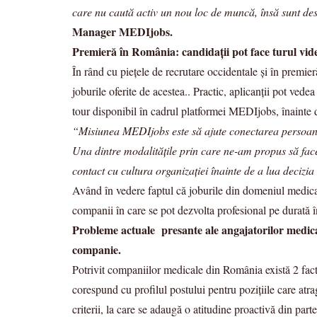
care nu caută activ un nou loc de muncă, însă sunt des
Manager MEDIjobs.
Premieră în România: candidații pot face turul video a
În rând cu piețele de recrutare occidentale și în premi
joburile oferite de acestea.. Practic, aplicanții pot ved
tour disponibil în cadrul platformei MEDIjobs, înainte d
“Misiunea MEDIjobs este să ajute conectarea persoanei po
Una dintre modalitățile prin care ne-am propus să facem
contact cu cultura organizației înainte de a lua decizia
Având în vedere faptul că joburile din domeniul medical s
companii în care se pot dezvolta profesional pe durată 
Probleme actuale presante ale angajatorilor medical
companie.
Potrivit companiilor medicale din România există 2 facto
corespund cu profilul postului pentru pozițiile care at
criterii, la care se adaugă o atitudine proactivă din part