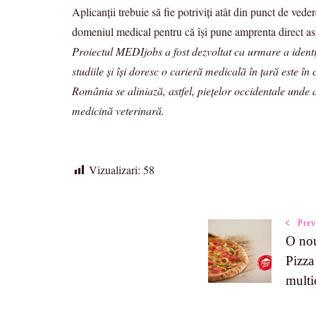
Aplicanții trebuie să fie potriviți atât din punct de ved
domeniul medical pentru că își pune amprenta direct asup
Proiectul MEDIjobs a fost dezvoltat ca urmare a identif
studiile și își doresc o carieră medicală în țară este î
România se aliniază, astfel, piețelor occidentale unde
medicină veterinară.
Vizualizari:
58
Post
Prev
O nou
Pizza
Navigatio
multi