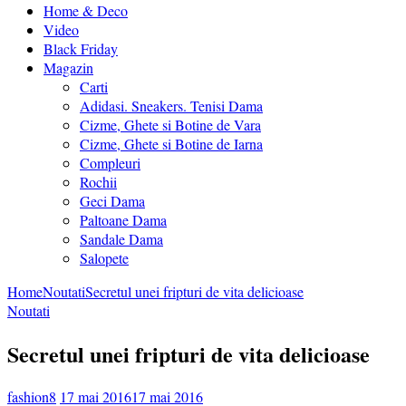
Home & Deco
Video
Black Friday
Magazin
Carti
Adidasi. Sneakers. Tenisi Dama
Cizme, Ghete si Botine de Vara
Cizme, Ghete si Botine de Iarna
Compleuri
Rochii
Geci Dama
Paltoane Dama
Sandale Dama
Salopete
Home
Noutati
Secretul unei fripturi de vita delicioase
Noutati
Secretul unei fripturi de vita delicioase
fashion8
17 mai 2016
17 mai 2016