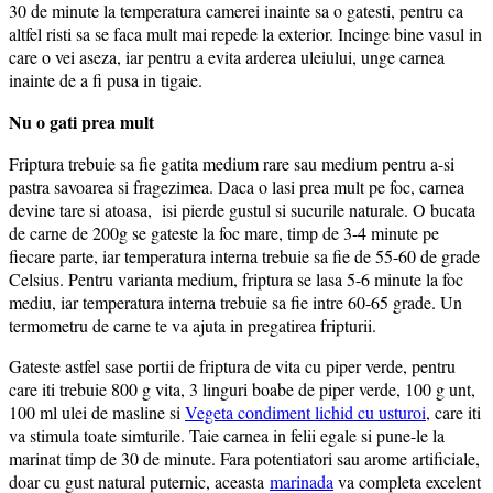
30 de minute la temperatura camerei inainte sa o gatesti, pentru ca
altfel risti sa se faca mult mai repede la exterior. Incinge bine vasul in
care o vei aseza, iar pentru a evita arderea uleiului, unge carnea
inainte de a fi pusa in tigaie.
Nu o gati prea mult
Friptura trebuie sa fie gatita medium rare sau medium pentru a-si
pastra savoarea si fragezimea. Daca o lasi prea mult pe foc, carnea
devine tare si atoasa, isi pierde gustul si sucurile naturale. O bucata
de carne de 200g se gateste la foc mare, timp de 3-4 minute pe
fiecare parte, iar temperatura interna trebuie sa fie de 55-60 de grade
Celsius. Pentru varianta medium, friptura se lasa 5-6 minute la foc
mediu, iar temperatura interna trebuie sa fie intre 60-65 grade. Un
termometru de carne te va ajuta in pregatirea fripturii.
Gateste astfel sase portii de friptura de vita cu piper verde, pentru
care iti trebuie 800 g vita, 3 linguri boabe de piper verde, 100 g unt,
100 ml ulei de masline si
Vegeta condiment lichid cu usturoi
, care iti
va stimula toate simturile. Taie carnea in felii egale si pune-le la
marinat timp de 30 de minute. Fara potentiatori sau arome artificiale,
doar cu gust natural puternic, aceasta
marinada
va completa excelent