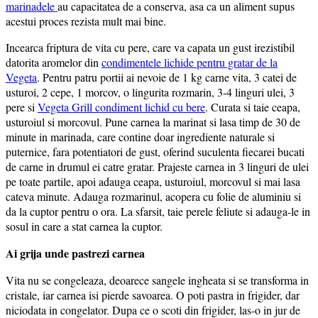
marinadele
au capacitatea de a conserva, asa ca un aliment supus
acestui proces rezista mult mai bine.
Incearca friptura de vita cu pere, care va capata un gust irezistibil
datorita aromelor din
condimentele lichide pentru gratar de la
Vegeta
. Pentru patru portii ai nevoie de 1 kg carne vita, 3 catei de
usturoi, 2 cepe, 1 morcov, o lingurita rozmarin, 3-4 linguri ulei, 3
pere si
Vegeta Grill condiment lichid cu bere
. Curata si taie ceapa,
usturoiul si morcovul. Pune carnea la marinat si lasa timp de 30 de
minute in marinada, care contine doar ingrediente naturale si
puternice, fara potentiatori de gust, oferind suculenta fiecarei bucati
de carne in drumul ei catre gratar. Prajeste carnea in 3 linguri de ulei
pe toate partile, apoi adauga ceapa, usturoiul, morcovul si mai lasa
cateva minute. Adauga rozmarinul, acopera cu folie de aluminiu si
da la cuptor pentru o ora. La sfarsit, taie perele feliute si adauga-le in
sosul in care a stat carnea la cuptor.
Ai grija unde pastrezi carnea
Vita nu se congeleaza, deoarece sangele ingheata si se transforma in
cristale, iar carnea isi pierde savoarea. O poti pastra in frigider, dar
niciodata in congelator. Dupa ce o scoti din frigider, las-o in jur de