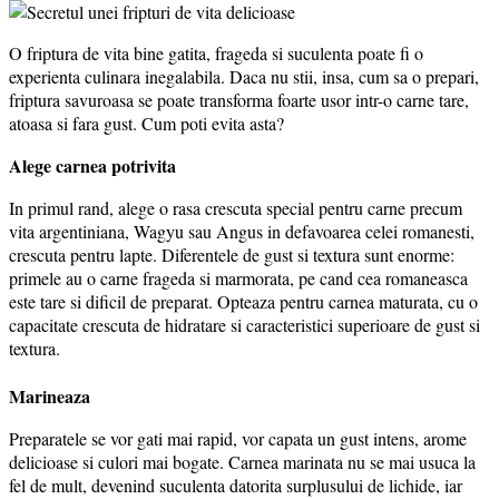
O friptura de vita bine gatita, frageda si suculenta poate fi o
experienta culinara inegalabila. Daca nu stii, insa, cum sa o prepari,
friptura savuroasa se poate transforma foarte usor intr-o carne tare,
atoasa si fara gust. Cum poti evita asta?
Alege carnea potrivita
In primul rand, alege o rasa crescuta special pentru carne precum
vita argentiniana, Wagyu sau Angus in defavoarea celei romanesti,
crescuta pentru lapte. Diferentele de gust si textura sunt enorme:
primele au o carne frageda si marmorata, pe cand cea romaneasca
este tare si dificil de preparat. Opteaza pentru carnea maturata, cu o
capacitate crescuta de hidratare si caracteristici superioare de gust si
textura.
Marineaza
Preparatele se vor gati mai rapid, vor capata un gust intens, arome
delicioase si culori mai bogate. Carnea marinata nu se mai usuca la
fel de mult, devenind suculenta datorita surplusului de lichide, iar