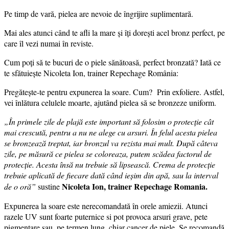
Pe timp de vară, pielea are nevoie de îngrijire suplimentară.
Mai ales atunci când te afli la mare și îți dorești acel bronz perfect, pe
care îl vezi numai în reviste.
Cum poți să te bucuri de o piele sănătoasă, perfect bronzată? Iată ce
te sfătuiește Nicoleta Ion, trainer Repechage România:
Pregătește-te pentru expunerea la soare. Cum? Prin exfoliere. Astfel,
vei înlătura celulele moarte, ajutând pielea să se bronzeze uniform.
„În primele zile de plajă este important să folosim o protecţie cât
mai crescută, pentru a nu ne alege cu arsuri. În felul acesta pielea
se bronzează treptat, iar bronzul va rezista mai mult. După câteva
zile, pe măsură ce pielea se coloreaza, putem scădea factorul de
protecţie. Acesta însă nu trebuie să lipsească. Crema de protecţie
trebuie aplicată de fiecare dată când ieşim din apă, sau la interval
Nicoleta Ion, trainer Repechage Romania.
de o oră”
sustine
Expunerea la soare este nerecomandată în orele amiezii. Atunci
razele UV sunt foarte puternice si pot provoca arsuri grave, pete
pigmentare sau, pe termen lung, chiar cancer de piele. Se recomandă