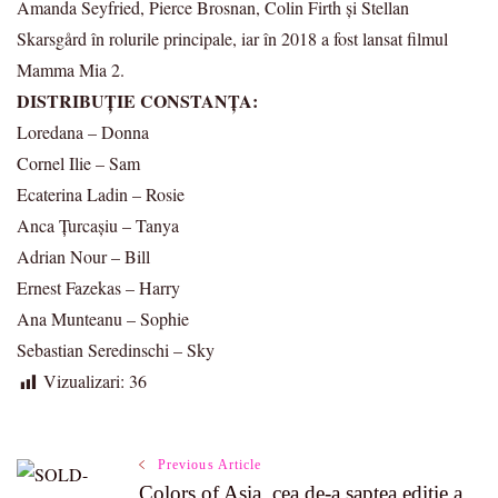
Amanda Seyfried, Pierce Brosnan, Colin Firth și Stellan
Skarsgård în rolurile principale, iar în 2018 a fost lansat filmul
Mamma Mia 2.
DISTRIBUȚIE CONSTANȚA:
Loredana – Donna
Cornel Ilie – Sam
Ecaterina Ladin – Rosie
Anca Țurcașiu – Tanya
Adrian Nour – Bill
Ernest Fazekas – Harry
Ana Munteanu – Sophie
Sebastian Seredinschi – Sky
Vizualizari:
36
Post
Previous Article
Colors of Asia, cea de-a saptea editie a