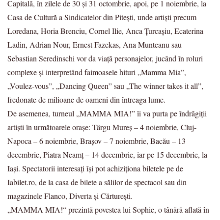
Capitală, în zilele de 30 și 31 octombrie, apoi, pe 1 noiembrie, la
Casa de Cultură a Sindicatelor din Pitești, unde artiști precum
Loredana, Horia Brenciu, Cornel Ilie, Anca Țurcașiu, Ecaterina
Ladin, Adrian Nour, Ernest Fazekas, Ana Munteanu sau
Sebastian Seredinschi vor da viață personajelor, jucând în roluri
complexe și interpretând faimoasele hituri „Mamma Mia”,
„Voulez-vous”, „Dancing Queen” sau „The winner takes it all”,
fredonate de milioane de oameni din întreaga lume.
De asemenea, turneul „MAMMA MIA!” îi va purta pe îndrăgiții
artiști în următoarele orașe: Târgu Mureș – 4 noiembrie, Cluj-
Napoca – 6 noiembrie, Brașov – 7 noiembrie, Bacău – 13
decembrie, Piatra Neamț – 14 decembrie, iar pe 15 decembrie, la
Iași. Spectatorii interesați își pot achiziționa biletele pe de
Iabilet.ro, de la casa de bilete a sălilor de spectacol sau din
magazinele Flanco, Diverta și Cărturești.
„MAMMA MIA!“ prezintă povestea lui Sophie, o tânără aflată în