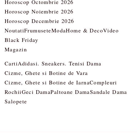
Horoscop Octombrie 2026
Horoscop Noiembrie 2026
Horoscop Decembrie 2026
Noutati
Frumusete
Moda
Home & Deco
Video
Black Friday
Magazin
Carti
Adidasi. Sneakers. Tenisi Dama
Cizme, Ghete si Botine de Vara
Cizme, Ghete si Botine de Iarna
Compleuri
Rochii
Geci Dama
Paltoane Dama
Sandale Dama
Salopete