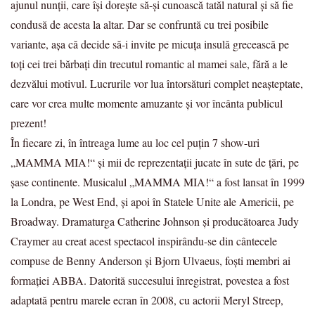
ajunul nunţii, care îşi doreşte să-şi cunoască tatăl natural şi să fie
condusă de acesta la altar. Dar se confruntă cu trei posibile
variante, aşa că decide să-i invite pe micuţa insulă grecească pe
toţi cei trei bărbaţi din trecutul romantic al mamei sale, fără a le
dezvălui motivul. Lucrurile vor lua întorsături complet neaşteptate,
care vor crea multe momente amuzante și vor încânta publicul
prezent!
În fiecare zi, în întreaga lume au loc cel puțin 7 show-uri
„MAMMA MIA!“ și mii de reprezentații jucate în sute de țări, pe
șase continente. Musicalul „MAMMA MIA!“ a fost lansat în 1999
la Londra, pe West End, și apoi în Statele Unite ale Americii, pe
Broadway. Dramaturga Catherine Johnson și producătoarea Judy
Craymer au creat acest spectacol inspirându-se din cântecele
compuse de Benny Anderson și Bjorn Ulvaeus, foști membri ai
formației ABBA. Datorită succesului înregistrat, povestea a fost
adaptată pentru marele ecran în 2008, cu actorii Meryl Streep,