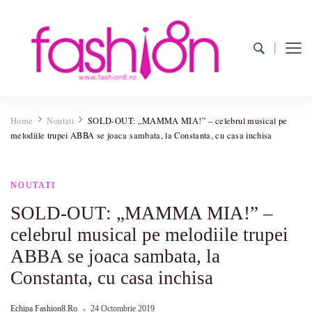
Fashion8.ro
Revista Fashion8.ro locul unde gasesti ce e nou: horoscop,
evenimente, haine, incaltaminte, coafuri, tunsori, desene de colorat,
Home
Noutati
SOLD-OUT: „MAMMA MIA!” – celebrul musical pe
poze cu modele de manichiuri!
melodiile trupei ABBA se joaca sambata, la Constanta, cu casa inchisa
NOUTATI
SOLD-OUT: „MAMMA MIA!” –
celebrul musical pe melodiile trupei
ABBA se joaca sambata, la
Constanta, cu casa inchisa
Echipa Fashion8.ro
24 Octombrie 2019