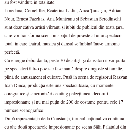
au fost vândute în totalitate.
Loredana, Cornel Ilie, Ecaterina Ladin, Anca Țurcașiu, Adrian
Nour, Ernest Fazekas, Ana Munteanu și Sebastian Seredinschi
sunt doar câțiva artiști vibranți și iubiți de publicul din toată țara,
care vor transforma scena în spațiul de poveste al unui spectacol
total, în care teatrul, muzica și dansul se îmbină într-o armonie
perfectă.
Cu energie debordantă, peste 70 de artiști și dansatori îi vor purta
pe spectatori într-o poveste fascinantă despre dragoste și familie,
plină de amuzament și culoare. Pusă în scenă de regizorul Răzvan
Ioan Dincă, producția este una spectaculoasă, cu momente
coregrafice și sincronizări ce ating pefecțiunea, decoruri
impresionante și nu mai puțin de 200 de costume pentru cele 17
numere scenografice!
După reprezentația de la Constanța, turneul național va continua
cu alte două spectacole impresionante pe scena Sălii Palatului din