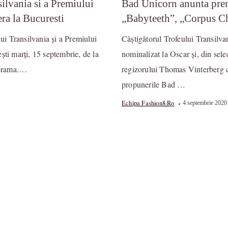
ilvania si a Premiului
Bad Unicorn anunta prem
ra la Bucuresti
„Babyteeth”, „Corpus Ch
lui Transilvania și a Premiului
Câștigătorul Trofeului Transilva
ști marți, 15 septembrie, de la
nominalizat la Oscar și, din sele
inerama.…
regizorului Thomas Vinterberg c
propunerile Bad …
Echipa Fashion8.ro
4 septembrie 2020