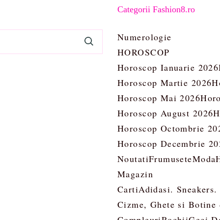
Categorii Fashion8.ro
Numerologie
HOROSCOP
Horoscop Ianuarie 2026
Horoscop Martie 2026
H
Horoscop Mai 2026
Horo
Horoscop August 2026
H
Horoscop Octombrie 20
Horoscop Decembrie 20
Noutati
Frumusete
Moda
Magazin
Carti
Adidasi. Sneakers.
Cizme, Ghete si Botine
Compleuri
Rochii
Geci D