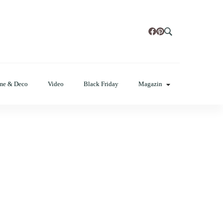
t, poze cu modele de manichiuri!
me & Deco
Video
Black Friday
Magazin