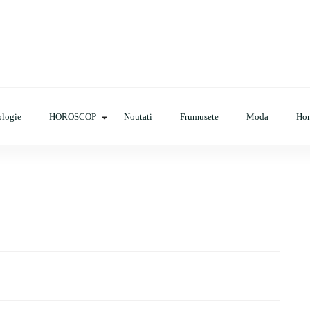
op, evenimente, haine, incaltaminte, coafuri, tunsori, desene de colora
logie
HOROSCOP
Noutati
Frumusete
Moda
Ho