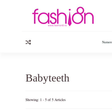
Fashion8.ro
Revista Fashion8.ro locul unde gasesti ce e nou: horosc
Numero
Babyteeth
Showing: 1 - 5 of 5 Articles