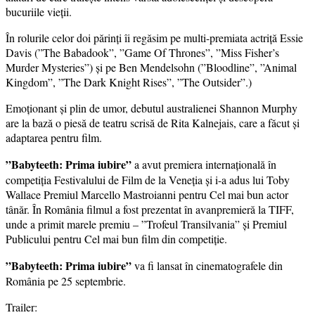
bucuriile vieții.
În rolurile celor doi părinți îi regăsim pe multi-premiata actriță Essie
Davis (”The Babadook”, ”Game Of Thrones”, ”Miss Fisher’s
Murder Mysteries”) și pe Ben Mendelsohn (”Bloodline”, ”Animal
Kingdom”, ”The Dark Knight Rises”, ”The Outsider”.)
Emoționant și plin de umor, debutul australienei Shannon Murphy
are la bază o piesă de teatru scrisă de Rita Kalnejais, care a făcut și
adaptarea pentru film.
”Babyteeth: Prima iubire”
a avut premiera internațională în
competiția Festivalului de Film de la Veneția și i-a adus lui Toby
Wallace Premiul Marcello Mastroianni pentru Cel mai bun actor
tânăr. În România filmul a fost prezentat în avanpremieră la TIFF,
unde a primit marele premiu – ”Trofeul Transilvania” și Premiul
Publicului pentru Cel mai bun film din competiție.
”Babyteeth: Prima iubire”
va fi lansat în cinematografele din
România pe 25 septembrie.
Trailer: