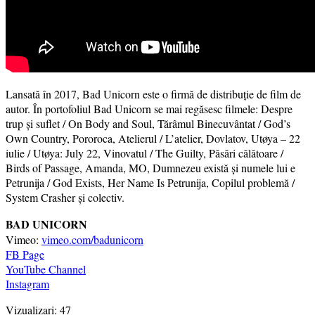
Lansată în 2017, Bad Unicorn este o firmă de distribuție de film de
autor. În portofoliul Bad Unicorn se mai regăsesc filmele: Despre
trup și suflet / On Body and Soul, Tărâmul Binecuvântat / God’s
Own Country, Pororoca, Atelierul / L’atelier, Dovlatov, Utøya – 22
iulie / Utøya: July 22, Vinovatul / The Guilty, Păsări călătoare /
Birds of Passage, Amanda, MO, Dumnezeu există și numele lui e
Petrunija / God Exists, Her Name Is Petrunija, Copilul problemă /
System Crasher și colectiv.
BAD UNICORN
Vimeo:
vimeo.com/badunicorn
FB Page
YouTube Channel
Instagram
Vizualizari:
47