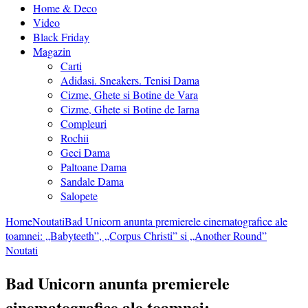
Home & Deco
Video
Black Friday
Magazin
Carti
Adidasi. Sneakers. Tenisi Dama
Cizme, Ghete si Botine de Vara
Cizme, Ghete si Botine de Iarna
Compleuri
Rochii
Geci Dama
Paltoane Dama
Sandale Dama
Salopete
Home
Noutati
Bad Unicorn anunta premierele cinematografice ale
toamnei: „Babyteeth”, „Corpus Christi” si „Another Round”
Noutati
Bad Unicorn anunta premierele
cinematografice ale toamnei: