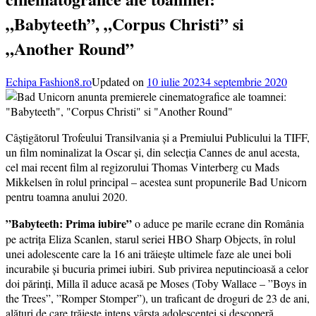
„Babyteeth”, „Corpus Christi” si
„Another Round”
Echipa Fashion8.ro
Updated on
10 iulie 2023
4 septembrie 2020
Câștigătorul Trofeului Transilvania și a Premiului Publicului la TIFF,
un film nominalizat la Oscar și, din selecția Cannes de anul acesta,
cel mai recent film al regizorului Thomas Vinterberg cu Mads
Mikkelsen în rolul principal – acestea sunt propunerile Bad Unicorn
pentru toamna anului 2020.
”Babyteeth: Prima iubire”
o aduce pe marile ecrane din România
pe actrița Eliza Scanlen, starul seriei HBO Sharp Objects, în rolul
unei adolescente care la 16 ani trăiește ultimele faze ale unei boli
incurabile și bucuria primei iubiri. Sub privirea neputincioasă a celor
doi părinți, Milla îl aduce acasă pe Moses (Toby Wallace – ”Boys in
the Trees”, ”Romper Stomper”), un traficant de droguri de 23 de ani,
alături de care trăiește intens vârsta adolescenței și descoperă