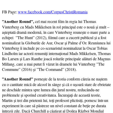
FB Page:
www.facebook.com/CorpusChristiRomania
”Another Round”,
cel mai recent film în regia lui Thomas
Vinterberg cu Mads Mikkelsen în rol principal este o nouă și mult –
așteptată dramă modernă, în care Vinterberg reunește o mare parte a
echipei ”The Hunt” (2012), filmul care a cucerit publicul și a fost
nominalizat la Globurile de Aur, Oscar și Palme d’Or. Reuniunea lui
Vinterberg îi include pe co-scenaristul nominalizat la Oscar Tobias
Lindholm iar actorii renumiți internațional Mads Mikkelsen, Thomas
Bo Larsen și Lars Ranthe joacă rolurile principale alături de Magnus
Millang, care a mai putut fi văzut în dramele lui Vinterberg ”The
Commune” (2016) și ”The Command” (2018).
”Another Round”
pornește de la teoria conform căreia ne naștem
cu o cantitate mică de alcool în sânge și că o ușoară stare de ebrietate
ne deschide mintea spre lumea din jurul nostru, reducându-ne
problemele și sporind creativitatea. Încurajați de această teorie,
Martin și trei din prietenii lui, toți profesori plictisiți, pornesc într-un
experiment în care să păstreze un nivel constant de beție pe durata
întregii zile. Dacă Churchill a câștigat al Doilea Război Mondial