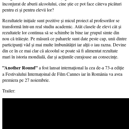
înconjurat de aburii alcoolului, cine știe ce pot face câteva picături
pentru ei și pentru elevii lor?
Rezultatele inițiale sunt pozitive și micul proiect al profesorilor se
transformă într-un real studiu academic. Atât clasele de elevi cât și
rezultatele lor continua să se schimbe în bine iar grupul simte din
nou că trăiește. Pe măsură ce paharele sunt date peste cap, unii dintre
participanți văd și mai multe îmbunătățiri iar alții o iau razna. Devine
din ce în ce mai clar că alcoolul se poate să fi alimentat rezultate
mari în istoria mondială, dar și acțiunile curajoase au consecințe.
”Another Round”
a fost lansat internațional la cea de-a 73-a ediție
a Festivalului Internațoinal de Film Cannes iar în România va avea
premiera pe 27 noiembrie.
Trailer: