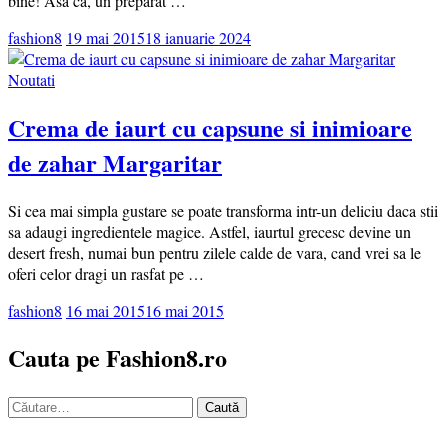
bine! Asa ca, un preparat …
fashion8
19 mai 2015
18 ianuarie 2024
Noutati
Crema de iaurt cu capsune si inimioare
de zahar Margaritar
Si cea mai simpla gustare se poate transforma intr-un deliciu daca stii
sa adaugi ingredientele magice. Astfel, iaurtul grecesc devine un
desert fresh, numai bun pentru zilele calde de vara, cand vrei sa le
oferi celor dragi un rasfat pe …
fashion8
16 mai 2015
16 mai 2015
Cauta pe Fashion8.ro
Caută
după: