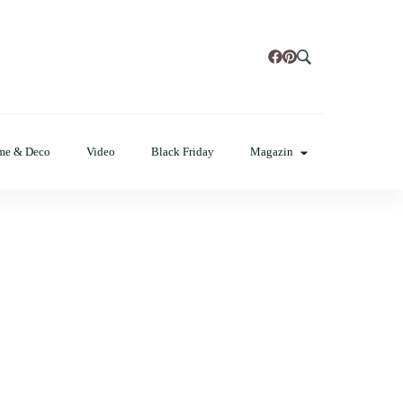
t, poze cu modele de manichiuri!
me & Deco
Video
Black Friday
Magazin