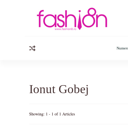
Fashion8.ro
Revista Fashion8.ro locul unde gasesti ce e nou: horosc
Numero
Ionut Gobej
Showing: 1 - 1 of 1 Articles