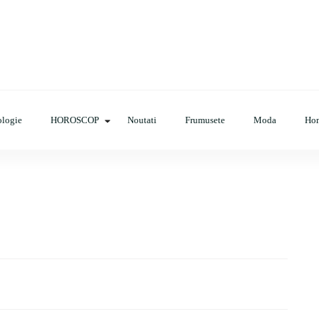
op, evenimente, haine, incaltaminte, coafuri, tunsori, desene de colora
logie
HOROSCOP
Noutati
Frumusete
Moda
Ho