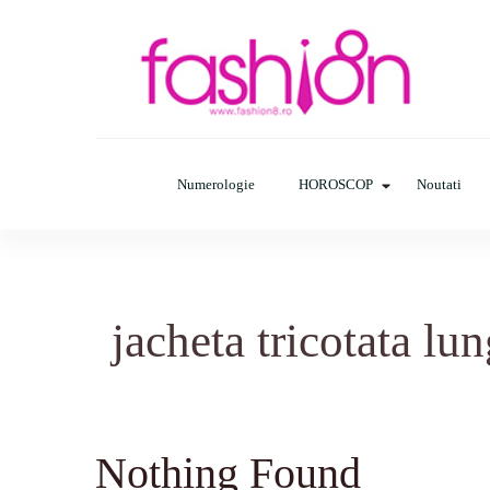
Fashion8.ro
Revista Fashion8.ro locul unde gasesti ce e nou: horosc
Numerologie
HOROSCOP
Noutati
jacheta tricotata lu
Nothing Found