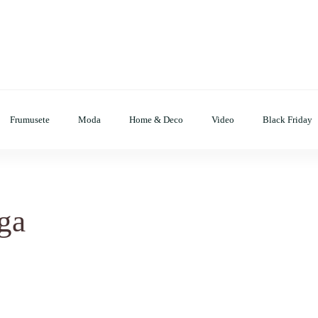
op, evenimente, haine, incaltaminte, coafuri, tunsori, desene de colora
Frumusete
Moda
Home & Deco
Video
Black Friday
nga