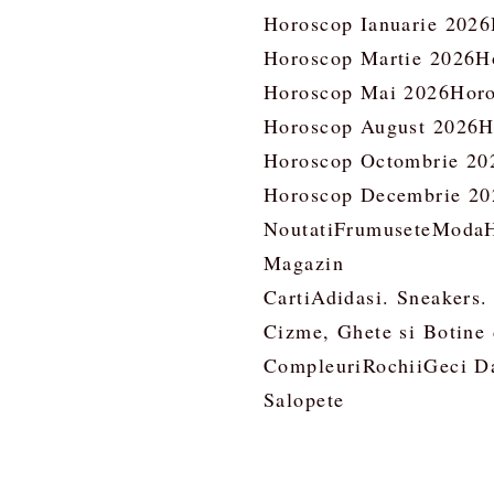
Horoscop Ianuarie 2026
Horoscop Martie 2026
H
Horoscop Mai 2026
Horo
Horoscop August 2026
H
Horoscop Octombrie 20
Horoscop Decembrie 20
Noutati
Frumusete
Moda
Magazin
Carti
Adidasi. Sneakers.
Cizme, Ghete si Botine
Compleuri
Rochii
Geci D
Salopete