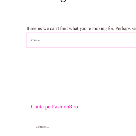
It seems we can’t find what you’re looking for. Perhaps s
Caută
după:
Cauta pe Fashion8.ro
Caută
după: