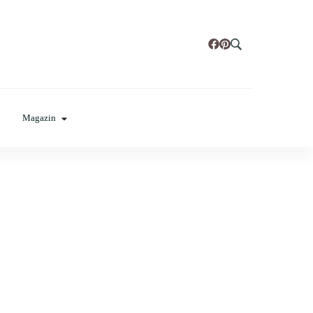
t, poze cu modele de manichiuri!
Magazin