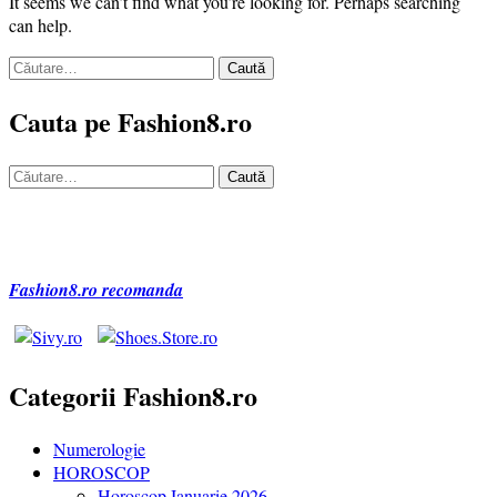
It seems we can’t find what you’re looking for. Perhaps searching
can help.
Caută
după:
Cauta pe Fashion8.ro
Caută
după:
Fashion8.ro recomanda
Categorii Fashion8.ro
Numerologie
HOROSCOP
Horoscop Ianuarie 2026