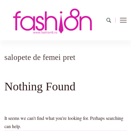
Fashion8.ro ❤️
Revista Fashion8.ro locul unde gasesti ce e nou: horoscop,
evenimente, haine, incaltaminte, coafuri, tunsori, desene de colorat,
poze cu modele de manichiuri!❤️
salopete de femei pret
Nothing Found
It seems we can’t find what you’re looking for. Perhaps searching
can help.