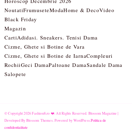
Horoscop Decembrie 2026
Noutati
Frumusete
Moda
Home & Deco
Video
Black Friday
Magazin
Carti
Adidasi. Sneakers. Tenisi Dama
Cizme, Ghete si Botine de Vara
Cizme, Ghete si Botine de Iarna
Compleuri
Rochii
Geci Dama
Paltoane Dama
Sandale Dama
Salopete
© Copyright 2026
Fashion8.ro ❤️
. All Rights Reserved.
Blossom Magazine |
Developed By
Blossom Themes
.
Powered by
WordPress
.
Politica de
confidentialitate