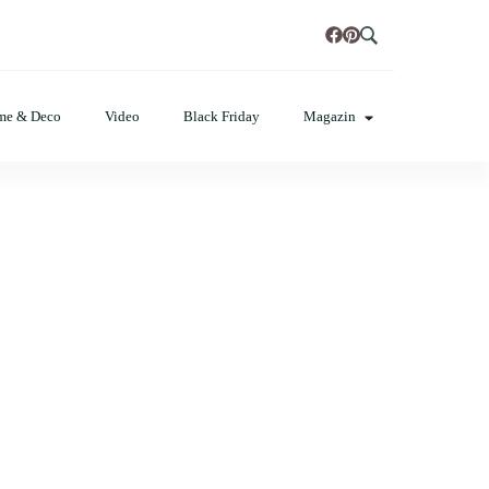
t, poze cu modele de manichiuri!❤️
me & Deco
Video
Black Friday
Magazin