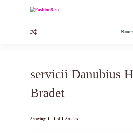
Fashion8.ro ❤️
Revista Fashion8.ro locul unde gasesti ce e nou: horos
Numero
servicii Danubius H
Bradet
Showing: 1 - 1 of 1 Articles