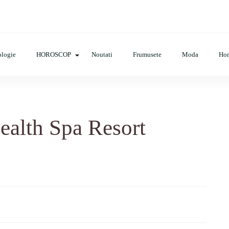
cop, evenimente, haine, incaltaminte, coafuri, tunsori, desene de colora
logie
HOROSCOP
Noutati
Frumusete
Moda
Ho
ealth Spa Resort