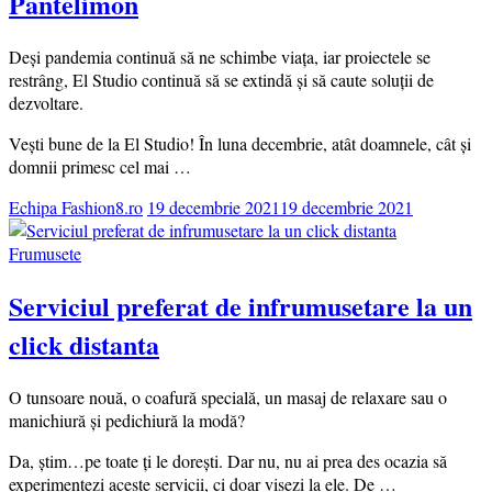
Pantelimon
Deși pandemia continuă să ne schimbe viața, iar proiectele se
restrâng, El Studio continuă să se extindă și să caute soluții de
dezvoltare.
Vești bune de la El Studio! În luna decembrie, atât doamnele, cât și
domnii primesc cel mai …
Echipa Fashion8.ro
19 decembrie 2021
19 decembrie 2021
Frumusete
Serviciul preferat de infrumusetare la un
click distanta
O tunsoare nouă, o coafură specială, un masaj de relaxare sau o
manichiură și pedichiură la modă?
Da, știm…pe toate ți le dorești. Dar nu, nu ai prea des ocazia să
experimentezi aceste servicii, ci doar visezi la ele. De …