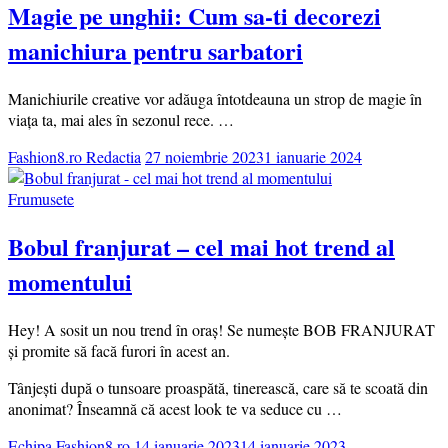
Magie pe unghii: Cum sa-ti decorezi
manichiura pentru sarbatori
Manichiurile creative vor adăuga întotdeauna un strop de magie în
viața ta, mai ales în sezonul rece. …
Fashion8.ro Redactia
27 noiembrie 2023
1 ianuarie 2024
Frumusete
Bobul franjurat – cel mai hot trend al
momentului
Hey! A sosit un nou trend în oraș! Se numește BOB FRANJURAT
și promite să facă furori în acest an.
Tânjești după o tunsoare proaspătă, tinerească, care să te scoată din
anonimat? Înseamnă că acest look te va seduce cu …
Echipa Fashion8.ro
14 ianuarie 2023
14 ianuarie 2023