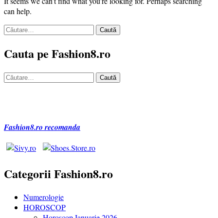
It seems we can’t find what you’re looking for. Perhaps searching
can help.
Caută
după:
Cauta pe Fashion8.ro
Caută
după:
Fashion8.ro recomanda
Categorii Fashion8.ro
Numerologie
HOROSCOP
Horoscop Ianuarie 2026