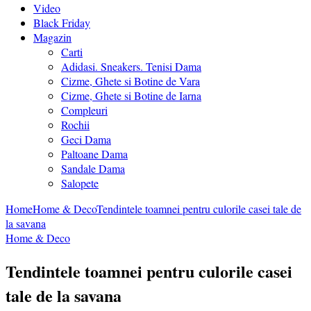
Video
Black Friday
Magazin
Carti
Adidasi. Sneakers. Tenisi Dama
Cizme, Ghete si Botine de Vara
Cizme, Ghete si Botine de Iarna
Compleuri
Rochii
Geci Dama
Paltoane Dama
Sandale Dama
Salopete
Home
Home & Deco
Tendintele toamnei pentru culorile casei tale de
la savana
Home & Deco
Tendintele toamnei pentru culorile casei
tale de la savana