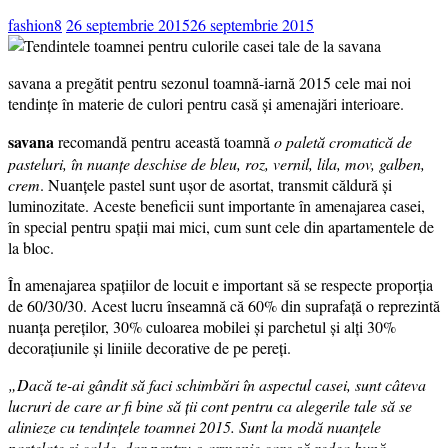
fashion8
26 septembrie 2015
26 septembrie 2015
savana a pregătit pentru sezonul toamnă-iarnă 2015 cele mai noi
tendințe în materie de culori pentru casă și amenajări interioare.
savana
recomandă pentru această toamnă
o paletă cromatică de
pasteluri, în nuanțe deschise de bleu, roz, vernil, lila, mov, galben,
crem
. Nuanțele pastel sunt ușor de asortat, transmit căldură și
luminozitate. Aceste beneficii sunt importante în amenajarea casei,
în special pentru spații mai mici, cum sunt cele din apartamentele de
la bloc.
În amenajarea spațiilor de locuit e important să se respecte proporția
de 60/30/30. Acest lucru înseamnă că 60% din suprafață o reprezintă
nuanța pereților, 30% culoarea mobilei și parchetul și alți 30%
decorațiunile și liniile decorative de pe pereți.
„Dacă te-ai gândit să faci schimbări în aspectul casei, sunt câteva
lucruri de care ar fi bine să ții cont pentru ca alegerile tale să se
alinieze cu tendințele toamnei 2015. Sunt la modă nuanțele
pastelate și calde, dar pentru o armonie care să redea bună