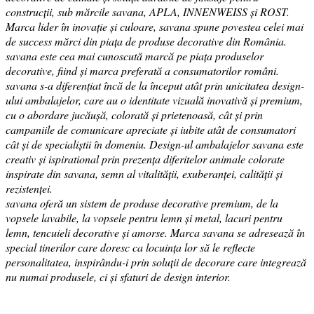
construcții, sub mărcile savana, APLA, INNENWEISS și ROST.
Marca lider în inovație și culoare, savana spune povestea celei mai
de success mărci din piața de produse decorative din România.
savana este cea mai cunoscută marcă pe piața produselor
decorative, fiind și marca preferată a consumatorilor români.
savana s-a diferențiat încă de la început atât prin unicitatea design-
ului ambalajelor, care au o identitate vizuală inovativă și premium,
cu o abordare jucăușă, colorată și prietenoasă, cât și prin
campaniile de comunicare apreciate și iubite atât de consumatori
cât și de specialiștii în domeniu. Design-ul ambalajelor savana este
creativ și ispirational prin prezența diferitelor animale colorate
inspirate din savana, semn al vitalității, exuberanței, calității și
rezistenței.
savana oferă un sistem de produse decorative premium, de la
vopsele lavabile, la vopsele pentru lemn și metal, lacuri pentru
lemn, tencuieli decorative și amorse. Marca savana se adresează în
special tinerilor care doresc ca locuința lor să le reflecte
personalitatea, inspirându-i prin soluții de decorare care integrează
nu numai produsele, ci și sfaturi de design interior.