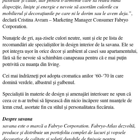
dispoziție, liniște și energie e nevoie să asortăm culorile cu
mobilierul și decorațiunile pe care ni le dorim sau le avem deja.”
,
declară Cristina Avram – Marketing Manager Consumer Fabryo
Corporation.
Nunațele de gri, așa-zisele culori neutre, sunt și ele pe lista de
recomandări ale specialiștilor în design interior de la savana. Ele se
pot integra ușor în orice decor și ambient al casei sau apartamentului,
fără să fie nevoie să schimbăm canapeaua pentru că e mai puțin
potrivită cu nuanța din living.
Cei mai îndrăzneți pot adopta cromatica anilor ‘60-‘70 în care
domină verdele, albastrul și galbenul.
Specialiștii în materie de design și amenajări interioare ne spun că
ceea ce n-ar trebui să lipsească din nicio încăpere sunt nuanțele de
lemn crud, asortate fin cu stilul și personalitatea fiecăruia.
Despre savana
savana este o marcă a Fabryo Corporation. Fabryo-Atlas dezvoltă,
produce și distribuie un portofoliu complet de lacuri și vopsele
decorative de calitate și soluții durabile de finisaje pentru