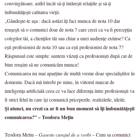
convingătoare, astfel încât să-ți întărești relațiile și să-ți
îmbunătățești calitatea vieții.
„Gândește-te așa : dacă astăzi îți faci munca de nota 10 dar
reușești să o comunici doar de nota 7 care crezi ca va fi percepția
colegilor tăi, a clienților tăi sau chiar a unei audiențe extinse? Ca
ești profesionist de nota 10 sau ca ești profesionist de nota 7?
Răspunsul este simplu: suntem văzuți ca profesioniști după cat de
bine reușim să ne comunicăm munca!
Comunicarea nu mai aparține de multă vreme doar specialiștilor în
domeniu. Dacă mă întrebi pe mine, în viitorul marcat de
inteligența artificială ceea ce va face diferența între profesioniști va
fi strict felul în care își comunică priceperile, realizările, ideile.
Și atunci, nu crezi ca ar fi un bun moment să îți îmbunătățești
comunicarea?” – Teodora Mețiu
Teodora Metiu –
Gaseste curajul de a vorbi
– Cum sa comunici