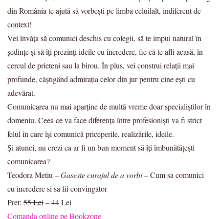
din România te ajută să vorbești pe limba celuilalt, indiferent de
context!
Vei învăța să comunici deschis cu colegii, să te impui natural în
ședințe și să îți prezinți ideile cu încredere, fie că te afli acasă, în
cercul de prieteni sau la birou. În plus, vei construi relații mai
profunde, câștigând admirația celor din jur pentru cine ești cu
adevărat.
Comunicarea nu mai aparține de multă vreme doar specialiștilor în
domeniu. Ceea ce va face diferența între profesioniști va fi strict
felul în care își comunică priceperile, realizările, ideile.
Și atunci, nu crezi ca ar fi un bun moment să îți îmbunătățești
comunicarea?
Teodora Metiu –
Gaseste curajul de a vorbi
– Cum sa comunici
cu incredere si sa fii convingator
Pret:
55 Lei
– 44 Lei
Comanda online pe Bookzone