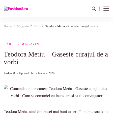
Fashion8.ro ❤️
Revista Fashion8.ro locul unde gasesti ce e nou: horoscop,
evenimente, haine, incaltaminte, coafuri, tunsori, desene de colorat,
Home
Magazin
Carti
Teodora Metiu – Gaseste curajul de a vorbi
poze cu modele de manichiuri!❤️
CARTI
MAGAZIN
Teodora Metiu – Gaseste curajul de a
vorbi
Fashion8
Updated On
12 Ianuarie 2026
Teodora Mețiu, unul dintre cei mai buni experți în public speaking