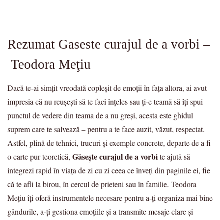
Rezumat Gaseste curajul de a vorbi –
Teodora Meţiu
Dacă te-ai simțit vreodată copleșit de emoții în fața altora, ai avut
impresia că nu reușești să te faci înțeles sau ți-e teamă să îți spui
punctul de vedere din teama de a nu greși, acesta este ghidul
suprem care te salvează – pentru a te face auzit, văzut, respectat.
Astfel, plină de tehnici, trucuri și exemple concrete, departe de a fi
Găsește curajul de a vorbi
o carte pur teoretică,
te ajută să
integrezi rapid în viața de zi cu zi ceea ce înveți din paginile ei, fie
că te afli la birou, în cercul de prieteni sau în familie. Teodora
Mețiu îți oferă instrumentele necesare pentru a-ți organiza mai bine
gândurile, a-ți gestiona emoțiile și a transmite mesaje clare și