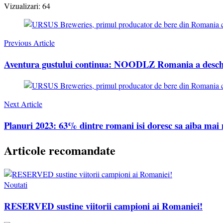
Vizualizari:
64
Post
Navigation
Previous Article
Aventura gustului continua: NOODLZ Romania a deschi
Next Article
Planuri 2023: 63% dintre romani isi doresc sa aiba mai m
Articole recomandate
Noutati
RESERVED sustine viitorii campioni ai Romaniei!