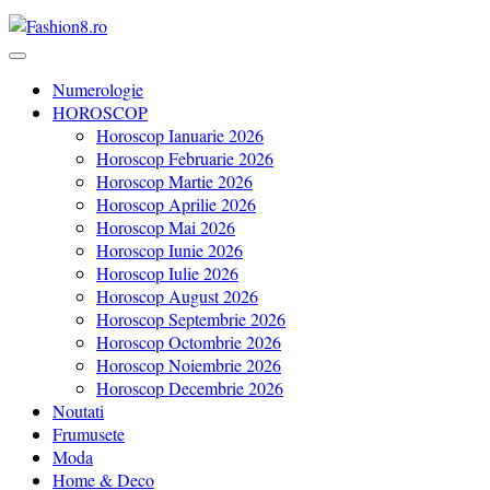
Revista Fashion8.ro locul unde gasesti ce e nou: horoscop, evenimente
Fashion8.ro ❤️
Numerologie
HOROSCOP
Horoscop Ianuarie 2026
Horoscop Februarie 2026
Horoscop Martie 2026
Horoscop Aprilie 2026
Horoscop Mai 2026
Horoscop Iunie 2026
Horoscop Iulie 2026
Horoscop August 2026
Horoscop Septembrie 2026
Horoscop Octombrie 2026
Horoscop Noiembrie 2026
Horoscop Decembrie 2026
Noutati
Frumusete
Moda
Home & Deco