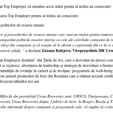
icarea Top Employer pentru al treilea an consecutiv.
politicilor de resurse umane.
ilor și procedurilor de resurse umane care sunt un etalon pentru numer
comparăm politicile noastre interne cu cele ale celorlalte companii de 
 colegi din companie și că reușim să le oferim o experiență din ce în 
Zuzana Balejova, Vicepreședinte HR Ursu
arieră solidă, ”
a declarat
 Employers Institute” din Țările de Jos, care a dezvoltat un proces comp
ați se regăsesc: abordarea de leadership și strategia de dezvoltare a busine
tunitățile de evoluție în carieră și de învățare, programele de well-bei
 este primul producător de bere din România care a obținut această certifi
decursul ultimilor trei ani.
Mărcile din portofoliul Ursus Breweries sunt: URSUS, Timișoreana, Ci
ezent, Ursus Breweries deține 3 fabrici de bere: în Brașov, Buzău și Ti
lte informații despre companie și programele sale, vă rugăm să vizita