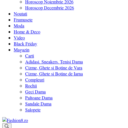
Horoscop Noiembrie 2026
Horoscop Decembrie 2026
Noutati
Frumusete
Moda
Home & Deco
Video
Black Friday
Magazin
Carti
Adidasi. Sneakers. Tenisi Dama
Cizme, Ghete si Botine de Vara
Cizme, Ghete si Botine de Iarna
Compleuri
Rochii
Geci Dama
Paltoane Dama
Sandale Dama
Salopete