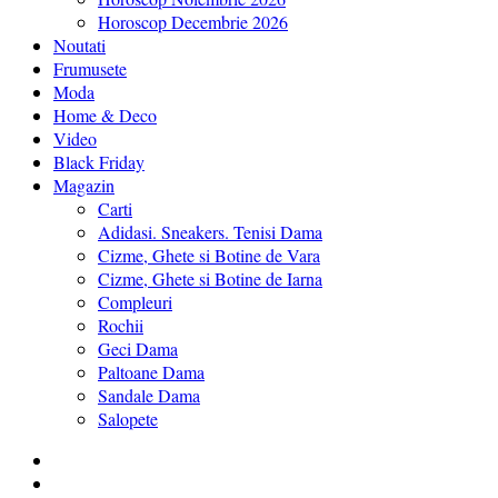
Horoscop Decembrie 2026
Noutati
Frumusete
Moda
Home & Deco
Video
Black Friday
Magazin
Carti
Adidasi. Sneakers. Tenisi Dama
Cizme, Ghete si Botine de Vara
Cizme, Ghete si Botine de Iarna
Compleuri
Rochii
Geci Dama
Paltoane Dama
Sandale Dama
Salopete