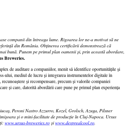
oase companii din întreaga lume. Rigoarea lor ne-a motivat să ne
referință din România. Obținerea certificării demonstrează că
ce mai bună. Punem pe primul plan oamenii și, prin această abordare,
s Breweries.
lex de auditare a companiilor, menit să identifice oportunitățile și
ss-ului, mediul de lucru și integrarea instrumentelor digitale în
ng, recunoaștere și recompensare, precum și valorile companiei
care și care, datorită abordării care pune pe primul plan experiența
ucaș, Peroni Nastro Azzurro, Kozel, Grolsch, Azuga, Pilsner
mișoara și o mini-facilitate de producție în Cluj-Napoca. Ursus
ți:
www.ursus-breweries.ro
și
www.desprealcool.ro
.