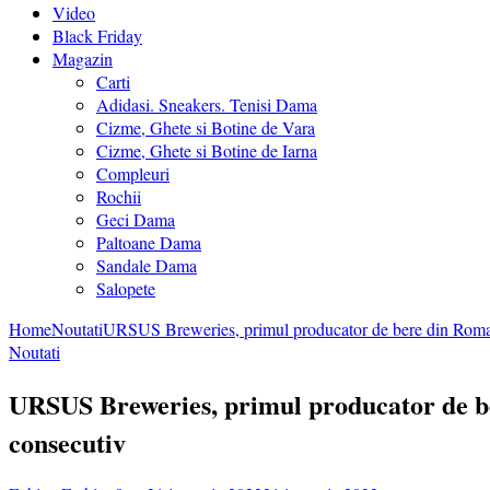
Video
Black Friday
Magazin
Carti
Adidasi. Sneakers. Tenisi Dama
Cizme, Ghete si Botine de Vara
Cizme, Ghete si Botine de Iarna
Compleuri
Rochii
Geci Dama
Paltoane Dama
Sandale Dama
Salopete
Home
Noutati
URSUS Breweries, primul producator de bere din Romania 
Noutati
URSUS Breweries, primul producator de bere
consecutiv