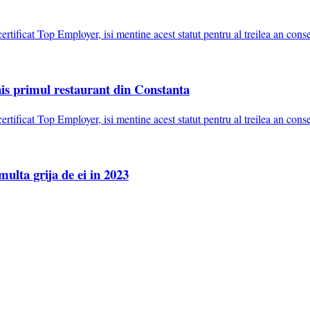
s primul restaurant din Constanta
ulta grija de ei in 2023