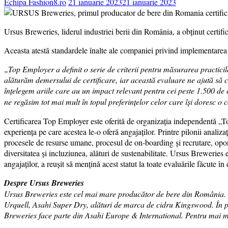
Echipa Fashion8.ro
21 ianuarie 2023
21 ianuarie 2023
Ursus Breweries, liderul industriei berii din România, a obținut certif
Aceasta atestă standardele înalte ale companiei privind implementarea 
„Top Employer a definit o serie de criterii pentru măsurarea practic
alăturăm demersului de certificare, iar această evaluare ne ajută să 
înțelegem ariile care au un impact relevant pentru cei peste 1.500 de
ne regăsim tot mai mult în topul preferințelor celor care își doresc o c
Certificarea Top Employer este oferită de organizația independentă „Top
experiența pe care acestea le-o oferă angajaților. Printre pilonii analiz
procesele de resurse umane, procesul de on-boarding și recrutare, opor
diversitatea și incluziunea, alături de sustenabilitate. Ursus Breweries
angajaților, a reușit să mențină acest statut la toate evaluările făcute în 
Despre Ursus Breweries
Ursus Breweries este cel mai mare producător de bere din România. 
Urquell, Asahi Super Dry, alături de marca de cidru Kingswood. În pr
Breweries face parte din Asahi Europe & International. Pentru mai mu