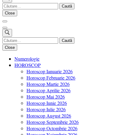
Revista Fashion8.ro locul unde gasesti ce e nou: horoscop,
Caută
Fashion8.ro ❤️
evenimente, haine, incaltaminte, coafuri, tunsori, desene de colorat,
după:
Close
poze cu modele de manichiuri!❤️
Caută
după:
Close
Numerologie
HOROSCOP
Horoscop Ianuarie 2026
Horoscop Februarie 2026
Horoscop Martie 2026
Horoscop Aprilie 2026
Horoscop Mai 2026
Horoscop Iunie 2026
Horoscop Iulie 2026
Horoscop August 2026
Horoscop Septembrie 2026
Horoscop Octombrie 2026
Horoscop Noiembrie 2026