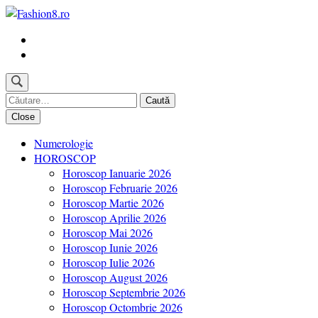
Skip
to
Revista Fashion8.ro locul unde gasesti ce e nou: horoscop,
content
Fashion8.ro ❤️
evenimente, haine, incaltaminte, coafuri, tunsori, desene de colorat,
(Press
poze cu modele de manichiuri!❤️
Enter)
Caută
după:
Close
Numerologie
HOROSCOP
Horoscop Ianuarie 2026
Horoscop Februarie 2026
Horoscop Martie 2026
Horoscop Aprilie 2026
Horoscop Mai 2026
Horoscop Iunie 2026
Horoscop Iulie 2026
Horoscop August 2026
Horoscop Septembrie 2026
Horoscop Octombrie 2026