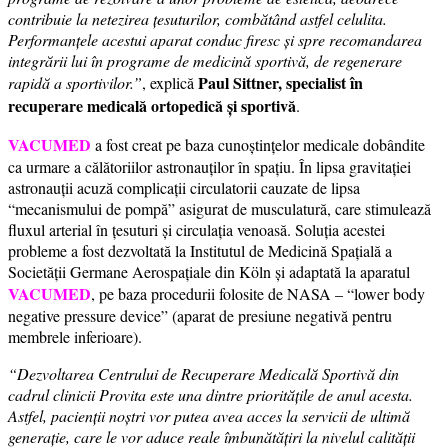
contribuie la netezirea țesuturilor, combătând astfel celulita.
Performanțele acestui aparat conduc firesc și spre recomandarea
integrării lui în programe de medicină sportivă, de regenerare
Paul Sittner, specialist în
rapidă a sportivilor.”
, explică
recuperare medicală ortopedică și sportivă
.
VACUMED
a fost creat pe baza cunoștințelor medicale dobândite
ca urmare a călătoriilor astronauților în spațiu. În lipsa gravitației
astronauții acuză complicații circulatorii cauzate de lipsa
“mecanismului de pompă” asigurat de musculatură, care stimulează
fluxul arterial în țesuturi și circulația venoasă. Soluția acestei
probleme a fost dezvoltată la Institutul de Medicină Spațială a
Societății Germane Aerospațiale din Köln și adaptată la aparatul
VACUMED
, pe baza procedurii folosite de NASA – “lower body
negative pressure device” (aparat de presiune negativă pentru
membrele inferioare).
“Dezvoltarea Centrului de Recuperare Medicală Sportivă din
cadrul clinicii Provita este una dintre prioritățile de anul acesta.
Astfel, pacienții noștri vor putea avea acces la servicii de ultimă
generație, care le vor aduce reale îmbunătățiri la nivelul calității