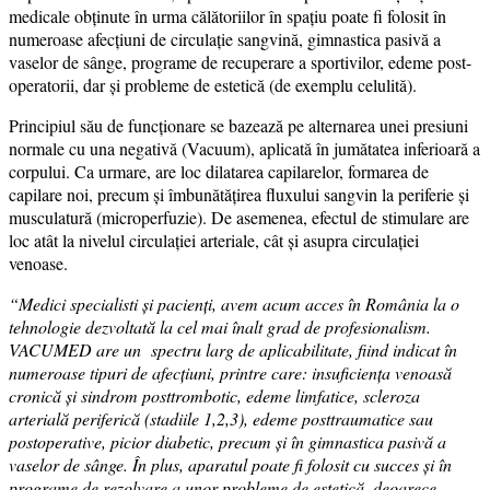
medicale obținute în urma călătoriilor în spațiu poate fi folosit în
numeroase afecțiuni de circulație sangvină, gimnastica pasivă a
vaselor de sânge, programe de recuperare a sportivilor, edeme post-
operatorii, dar și probleme de estetică (de exemplu celulită).
Principiul său de funcționare se bazează pe alternarea unei presiuni
normale cu una negativă (Vacuum), aplicată în jumătatea inferioară a
corpului. Ca urmare, are loc dilatarea capilarelor, formarea de
capilare noi, precum și îmbunătățirea fluxului sangvin la periferie și
musculatură (microperfuzie). De asemenea, efectul de stimulare are
loc atât la nivelul circulației arteriale, cât și asupra circulației
venoase.
“Medici specialisti și pacienți, avem acum acces în România la o
tehnologie dezvoltată la cel mai înalt grad de profesionalism.
VACUMED are un spectru larg de aplicabilitate, fiind indicat în
numeroase tipuri de afecțiuni, printre care: insuficiența venoasă
cronică și sindrom posttrombotic, edeme limfatice, scleroza
arterială periferică (stadiile 1,2,3), edeme posttraumatice sau
postoperative, picior diabetic, precum și în gimnastica pasivă a
vaselor de sânge. În plus, aparatul poate fi folosit cu succes și în
programe de rezolvare a unor probleme de estetică, deoarece