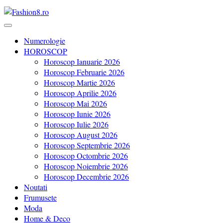
Revista Fashion8.ro locul unde gasesti ce e nou: horoscop,
Fashion8.ro ❤️
evenimente, haine, incaltaminte, coafuri, tunsori, desene de colorat,
Numerologie
poze cu modele de manichiuri!❤️
HOROSCOP
Horoscop Ianuarie 2026
Horoscop Februarie 2026
Horoscop Martie 2026
Horoscop Aprilie 2026
Horoscop Mai 2026
Horoscop Iunie 2026
Horoscop Iulie 2026
Horoscop August 2026
Horoscop Septembrie 2026
Horoscop Octombrie 2026
Horoscop Noiembrie 2026
Horoscop Decembrie 2026
Noutati
Frumusete
Moda
Home & Deco