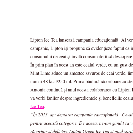
Lipton Ice Tea lansează campania educațională “Ai ver
campanie, Lipton își propune să evidențieze faptul că în
consumului de ceai și invită consumatorii să descopere c
În prim plan în acest an este ceaiul verde, cu un gust d
Mint Lime aduce un amestec savuros de ceai verde, lime 
numai 48 kcal/250 ml. Prima băutură răcoritoare cu stev
Antonia continuă și anul acesta colaborarea cu Lipton 
va vorbi fanilor despre ingredientele și beneficiile cea
Ice Tea
.
“În 2015, am demarat campania educațională „Ce-ai în 
pentru această categorie. De aceea, ne-am gândit să vo
răcoritor și delicios, Lipton Green Ice Tea și noul sor