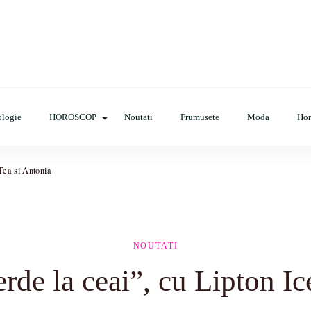
op, evenimente, haine, incaltaminte, coafuri, tunsori, desene de colora
logie
HOROSCOP
Noutati
Frumusete
Moda
Ho
Tea si Antonia
NOUTATI
erde la ceai”, cu Lipton Ic