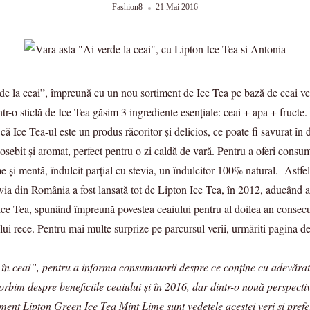
Fashion8
21 Mai 2016
de la ceai”, împreună cu un nou sortiment de Ice Tea pe bază de ceai 
tr-o sticlă de Ice Tea găsim 3 ingrediente esențiale: ceai + apa + fructe.
ă Ice Tea-ul este un produs răcoritor și delicios, ce poate fi savurat în
eosebit și aromat, perfect pentru o zi caldă de vară. Pentru a oferi cons
și mentă, îndulcit parțial cu stevia, un îndulcitor 100% natural. Astfel,
ia din România a fost lansată tot de Lipton Ice Tea, în 2012, aducând ast
Ice Tea, spunând împreună povestea ceaiului pentru al doilea an consecut
iului rece. Pentru mai multe surprize pe parcursul verii, urmăriti pagina
ceai”, pentru a informa consumatorii despre ce conține cu adevărat ce
rbim despre beneficiile ceaiului și în 2016, dar dintr-o nouă perspecti
timent Lipton Green Ice Tea Mint Lime sunt vedetele acestei veri și pref