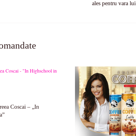
ales pentru vara lu
comandate
reea Coscai – „In
a”