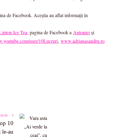
gina de Facebook. Aceștia au aflat informații în
Lipton Ice Tea
, pagina de Facebook a
Antoniei
și
.youtube.com/user/10Lucruri
,
www.adrianasandru.ro
ticle
Top 10
 le-au