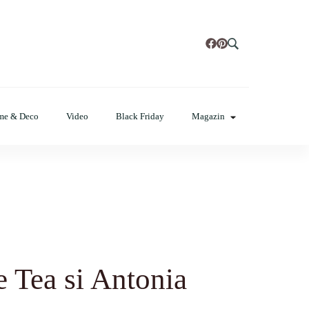
t, poze cu modele de manichiuri!
me & Deco
Video
Black Friday
Magazin
e Tea si Antonia