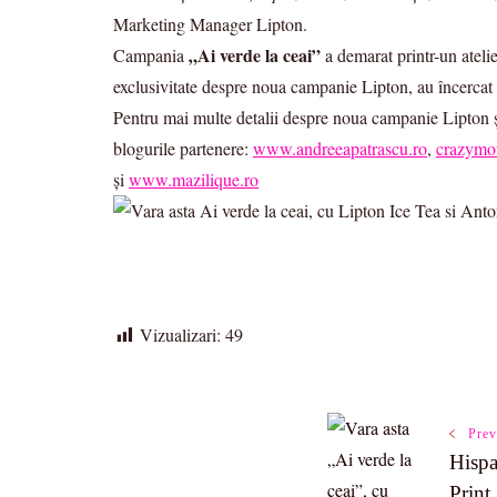
Marketing Manager Lipton.
„Ai verde la ceai”
Campania
a demarat printr-un atelie
exclusivitate despre noua campanie Lipton, au încercat no
Pentru mai multe detalii despre noua campanie Lipton ș
blogurile partenere:
www.andreeapatrascu.ro
,
crazymot
și
www.mazilique.ro
Vizualizari:
49
Post
Prev
Hispa
Navigatio
Print