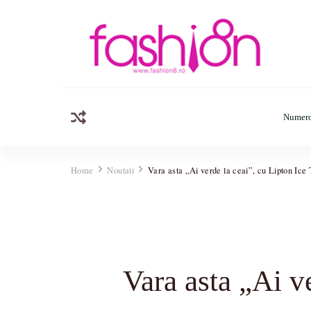
Fashion8.ro
Revista Fashion8.ro locul unde gasesti ce e nou: horosc
Numero
Home
Noutati
Vara asta „Ai verde la ceai”, cu Lipton Ice 
Vara asta „Ai v