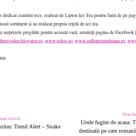
r dedicat ceaiului rece, realizat de Lipton Ice Tea pentru fanii de pe pa
ul sortiment și au realizat propria rețetă de ice tea.
i surprizele pregătite pentru această vară, urmăriți pagina de Facebook
hercooker.blogspot.ro
,
www.tedoo.ro
,
www.sufletpentruhrana.ro
,
www
Next Ar
ious Article
Unde fugim de acasa: 
nitas: Trend Alert – Snake
destinatii pe care romanii
n