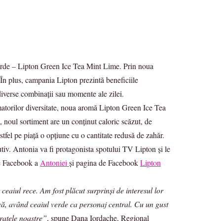
verde – Lipton Green Ice Tea Mint Lime. Prin noua
 În plus, campania Lipton prezintă beneficiile
 diverse combinații sau momente ale zilei.
umatorilor diversitate, noua aromă Lipton Green Ice Tea
 noul sortiment are un conținut caloric scăzut, de
fel pe piață o opțiune cu o cantitate redusă de zahăr.
iv. Antonia va fi protagonista spotului TV Lipton și le
 de Facebook a
Antoniei
și pagina de Facebook
Lipton
aiul rece. Am fost plăcut surprinși de interesul lor
vă, având ceaiul verde ca personaj central. Cu un gust
eratele noastre”
, spune Dana Iordache, Regional